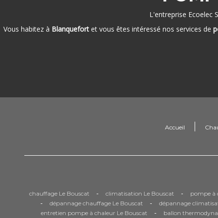
L'entreprise Ecoelec 
Vous habitez à
Blanquefort
et vous êtes intéressé nos services de
p
Accueil
Cha
-
-
chauffage Le Bouscat
climatisation Le Bouscat
pompe à c
-
-
dépannage chauffage Le Bouscat
dépannage climatisa
-
entretien pompe à chaleur Le Bouscat
ballon thermodyna