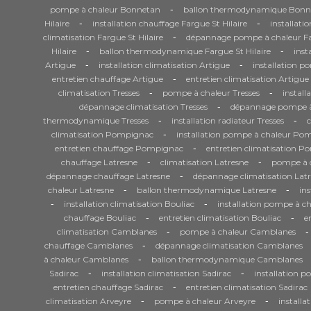
-
pompe à chaleur Bonnetan
ballon thermodynamique Bonn
-
-
Hilaire
installation chauffage Fargue St Hilaire
installati
-
climatisation Fargue St Hilaire
dépannage pompe à chaleur Far
-
-
Hilaire
ballon thermodynamique Fargue St Hilaire
inst
-
-
Artigue
installation climatisation Artigue
installation p
-
entretien chauffage Artigue
entretien climatisation Artigue
-
-
climatisation Tresses
pompe à chaleur Tresses
install
-
dépannage climatisation Tresses
dépannage pompe à 
-
-
thermodynamique Tresses
installation radiateur Tresses
-
climatisation Pompignac
installation pompe à chaleur Po
-
entretien chauffage Pompignac
entretien climatisation 
-
-
chauffage Latresne
climatisation Latresne
pompe à c
-
dépannage chauffage Latresne
dépannage climatisation Lat
-
-
chaleur Latresne
ballon thermodynamique Latresne
ins
-
-
installation climatisation Bouliac
installation pompe à ch
-
-
chauffage Bouliac
entretien climatisation Bouliac
e
-
-
climatisation Camblanes
pompe à chaleur Camblanes
-
chauffage Camblanes
dépannage climatisation Camblanes
-
à chaleur Camblanes
ballon thermodynamique Camblanes
-
-
Sadirac
installation climatisation Sadirac
installation p
-
entretien chauffage Sadirac
entretien climatisation Sadirac
-
-
climatisation Arveyre
pompe à chaleur Arveyre
installa