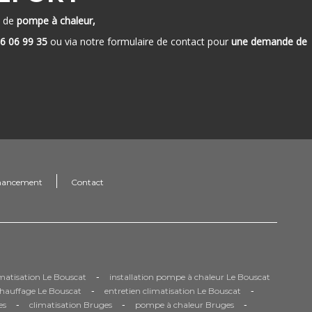
x de
pompe à chaleur,
6 06 99 35
ou via notre formulaire de contact pour
une demande de
nancement
Contact
-
limatisation Le Bouscat
installation pompe à chaleur Le Bouscat
-
-
chauffage Le Bouscat
entretien climatisation Le Bouscat
-
-
-
es
climatisation Bruges
pompe à chaleur Bruges