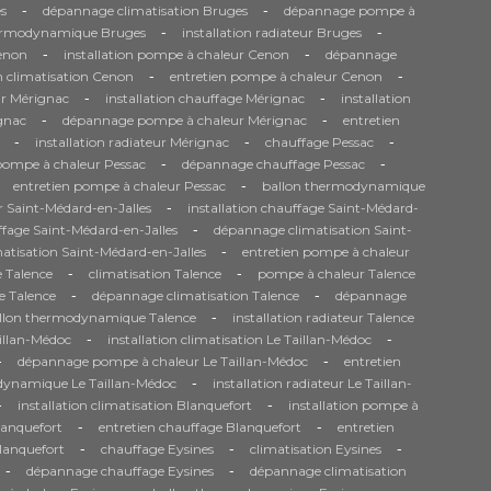
-
-
s
dépannage climatisation Bruges
dépannage pompe à
-
-
ermodynamique Bruges
installation radiateur Bruges
-
-
Cenon
installation pompe à chaleur Cenon
dépannage
-
-
n climatisation Cenon
entretien pompe à chaleur Cenon
-
-
r Mérignac
installation chauffage Mérignac
installation
-
-
gnac
dépannage pompe à chaleur Mérignac
entretien
-
-
-
installation radiateur Mérignac
chauffage Pessac
-
-
 pompe à chaleur Pessac
dépannage chauffage Pessac
-
entretien pompe à chaleur Pessac
ballon thermodynamique
-
 Saint-Médard-en-Jalles
installation chauffage Saint-Médard-
-
fage Saint-Médard-en-Jalles
dépannage climatisation Saint-
-
matisation Saint-Médard-en-Jalles
entretien pompe à chaleur
-
-
 Talence
climatisation Talence
pompe à chaleur Talence
-
-
e Talence
dépannage climatisation Talence
dépannage
-
llon thermodynamique Talence
installation radiateur Talence
-
-
aillan-Médoc
installation climatisation Le Taillan-Médoc
-
-
dépannage pompe à chaleur Le Taillan-Médoc
entretien
-
dynamique Le Taillan-Médoc
installation radiateur Le Taillan-
-
-
installation climatisation Blanquefort
installation pompe à
-
-
anquefort
entretien chauffage Blanquefort
entretien
-
-
-
Blanquefort
chauffage Eysines
climatisation Eysines
-
-
dépannage chauffage Eysines
dépannage climatisation