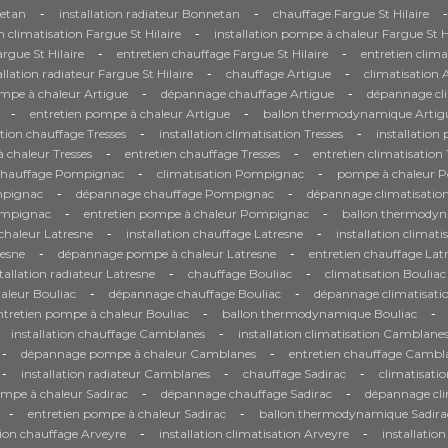
-
-
-
etan
installation radiateur Bonnetan
chauffage Fargue St Hilaire
-
on climatisation Fargue St Hilaire
installation pompe à chaleur Fargue St H
-
-
gue St Hilaire
entretien chauffage Fargue St Hilaire
entretien clima
-
-
allation radiateur Fargue St Hilaire
chauffage Artigue
climatisation 
-
-
ompe à chaleur Artigue
dépannage chauffage Artigue
dépannage cli
-
-
entretien pompe à chaleur Artigue
ballon thermodynamique Artig
-
-
ation chauffage Tresses
installation climatisation Tresses
installation
-
-
chaleur Tresses
entretien chauffage Tresses
entretien climatisation 
-
-
chauffage Pompignac
climatisation Pompignac
pompe à chaleur 
-
-
mpignac
dépannage chauffage Pompignac
dépannage climatisati
-
-
Pompignac
entretien pompe à chaleur Pompignac
ballon thermody
-
-
haleur Latresne
installation chauffage Latresne
installation climati
-
-
resne
dépannage pompe à chaleur Latresne
entretien chauffage Lat
-
-
tallation radiateur Latresne
chauffage Bouliac
climatisation Bouliac
-
-
aleur Bouliac
dépannage chauffage Bouliac
dépannage climatisati
-
-
ntretien pompe à chaleur Bouliac
ballon thermodynamique Bouliac
-
installation chauffage Camblanes
installation climatisation Camblane
-
-
dépannage pompe à chaleur Camblanes
entretien chauffage Cambl
-
-
-
installation radiateur Camblanes
chauffage Sadirac
climatisatio
-
-
ompe à chaleur Sadirac
dépannage chauffage Sadirac
dépannage cli
-
-
entretien pompe à chaleur Sadirac
ballon thermodynamique Sadira
-
-
tion chauffage Arveyre
installation climatisation Arveyre
installatio