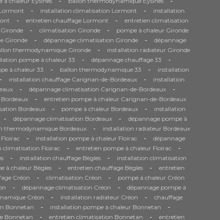
-
-
 à chaleur Eysines
ballon thermodynamique Eysines
-
-
e Lormont
installation climatisation Lormont
installation
-
-
ont
entretien chauffage Lormont
entretien climatisation
-
-
 Gironde
climatisation Gironde
pompe à chaleur Gironde
-
-
e Gironde
dépannage climatisation Gironde
dépannage
-
allon thermodynamique Gironde
installation radiateur Gironde
-
-
allation pompe à chaleur 33
dépannage chauffage 33
-
-
pe à chaleur 33
ballon thermodynamique 33
installation
-
-
installation chauffage Carignan-de-Bordeaux
installation
-
-
eaux
dépannage climatisation Carignan-de-Bordeaux
-
e-Bordeaux
entretien pompe à chaleur Carignan-de-Bordeaux
-
-
isation Bordeaux
pompe à chaleur Bordeaux
installation
-
-
dépannage climatisation Bordeaux
dépannage pompe à
-
on thermodynamique Bordeaux
installation radiateur Bordeaux
-
-
 Floirac
installation pompe à chaleur Floirac
dépannage
-
-
n climatisation Floirac
entretien pompe à chaleur Floirac
-
-
es
installation chauffage Bègles
installation climatisation
-
-
 à chaleur Bègles
entretien chauffage Bègles
entretien
-
-
fage Créon
climatisation Créon
pompe à chaleur Créon
-
-
on
dépannage climatisation Créon
dépannage pompe à
-
-
ynamique Créon
installation radiateur Créon
chauffage
-
-
ion Bonnetan
installation pompe à chaleur Bonnetan
-
-
ge Bonnetan
entretien climatisation Bonnetan
entretien