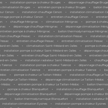
-
-
es
installation pompe à chaleur Bruges
dépannage chauffage Bruge
-
-
n climatisation Bruges
entretien pompe à chaleur Bruges
ballon th
-
-
eur Cenon
installation chauffage Cenon
installation climatisation 
-
-
nnage pompe à chaleur Cenon
entretien chauffage Cenon
entretie
-
-
-
on
chauffage Mérignac
climatisation Mérignac
pompe à chaleu
-
-
gnac
dépannage chauffage Mérignac
dépannage climatisation Méri
-
entretien pompe à chaleur Mérignac
ballon thermodynamique Mérignac
-
-
ation chauffage Pessac
installation climatisation Pessac
installation
-
-
-
Pessac
entretien chauffage Pessac
entretien climatisation Pessac
-
-
ard-en-Jalles
climatisation Saint-Médard-en-Jalles
pompe à chaleur
-
-
installation pompe à chaleur Saint-Médard-en-Jalles
dépannage chauf
-
-
-en-Jalles
entretien chauffage Saint-Médard-en-Jalles
entretien cli
-
-
rd-en-Jalles
installation radiateur Saint-Médard-en-Jalles
chauffage
-
-
on Talence
installation pompe à chaleur Talence
dépannage chauffag
-
-
ntretien climatisation Talence
entretien pompe à chaleur Talence
ba
-
-
Médoc
pompe à chaleur Le Taillan-Médoc
installation chauffage Le T
-
hauffage Le Taillan-Médoc
dépannage climatisation Le Taillan-Médoc
-
-
an-Médoc
entretien pompe à chaleur Le Taillan-Médoc
ballon thermo
-
-
pompe à chaleur Blanquefort
installation chauffage Blanquefort
-
-
dépannage climatisation Blanquefort
dépannage pompe à chaleur Bl
-
-
efort
ballon thermodynamique Blanquefort
installation radiateur 
-
installation climatisation Eysines
installation pompe à chaleur Eysines