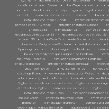
-
-
Eysines
dépannage pompe à chaleur Eysines
entreti
-
-
installation radiateur Eysines
chauffage Lormont
clima
-
pompe à chaleur Lormont
dépannage chauffage Lormont
-
-
Lormont
entretien pompe à chaleur Lormont
ballon t
-
-
installation chauffage Gironde
installation climatisatio
-
-
pompe à chaleur Gironde
entretien chauffage Gironde
en
-
-
-
chauffage 33
climatisation 33
pompe à chaleur
-
dépannage climatisation 33
dépannage pompe à chaleur 33
-
-
radiateur 33
chauffage Carignan-de-Bordeaux
climati
-
climatisation Carignan-de-Bordeaux
installation pompe 
-
dépannage pompe à chaleur Carignan-de-Bordeaux
entret
-
-
ballon thermodynamique Carignan-de-Bordeaux
insta
-
-
chauffage Bordeaux
installation climatisation Bordeaux
-
-
chaleur Bordeaux
entretien chauffage Bordeaux
entretie
-
-
-
chauffage Floirac
climatisation Floirac
pompe à cha
-
-
chauffage Floirac
dépannage climatisation Floirac
dépa
-
ballon thermodynamique Floirac
installation radiateur Floira
-
-
Bègles
installation pompe à chaleur Bègles
dépannage 
-
-
climatisation Bègles
entretien pompe à chaleur Bègles
-
-
installation chauffage Créon
installation climatisation 
-
-
chaleur Créon
entretien chauffage Créon
entretien cl
-
-
Bonnetan
climatisation Bonnetan
pompe à chaleu
-
dépannage chauffage Bonnetan
dépannage climatisation 