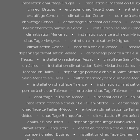
-
installation chauffage Bruges
installation climatisation Brug
-
-
chaleur Bruges
entretien chauffage Bruges
entretie
-
-
chauffage Cenon
climatisation Cenon
pompe à chal
-
-
chauffage Cenon
dépannage climatisation Cenon
dépa
-
ballon thermodynamique Cenon
installation radiateur Cen
-
climatisation Mérignac
installation pompe à chaleur Méri
-
-
chauffage Mérignac
entretien climatisation Mérignac
-
-
climatisation Pessac
pompe à chaleur Pessac
install
-
dépannage climatisation Pessac
dépannage pompe à chaleur 
-
-
Pessac
installation radiateur Pessac
chauffage Saint-Méd
-
en-Jalles
installation climatisation Saint-Médard-en-Jalles
-
Médard-en-Jalles
dépannage pompe à chaleur Saint-Médard
-
Saint-Médard-en-Jalles
ballon thermodynamique Saint-Méda
-
-
installation chauffage Talence
installation climatisati
-
-
pompe à chaleur Talence
entretien chauffage Talence
e
-
-
chauffage Le Taillan-Médoc
climatisation Le Taillan-
-
installation pompe à chaleur Le Taillan-Médoc
dépannage c
-
chauffage Le Taillan-Médoc
entretien climatisation Le Taill
-
-
Médoc
chauffage Blanquefort
climatisation Blanquefort
-
chaleur Blanquefort
dépannage chauffage Blanquefort
-
climatisation Blanquefort
entretien pompe à chaleur Blanqu
-
-
pompe à chaleur Eysines
installation chauffage Eysines