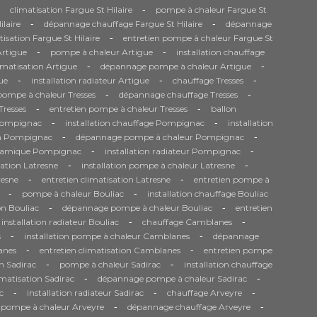
-
climatisation Fargue St Hilaire
pompe à chaleur Fargue St
-
-
ilaire
dépannage chauffage Fargue St Hilaire
dépannage
-
tisation Fargue St Hilaire
entretien pompe à chaleur Fargue St
-
-
Artigue
pompe à chaleur Artigue
installation chauffage
-
-
matisation Artigue
dépannage pompe à chaleur Artigue
-
-
-
ue
installation radiateur Artigue
chauffage Tresses
-
-
 pompe à chaleur Tresses
dépannage chauffage Tresses
-
-
Tresses
entretien pompe à chaleur Tresses
ballon
-
-
Pompignac
installation chauffage Pompignac
installation
-
-
on Pompignac
dépannage pompe à chaleur Pompignac
-
-
namique Pompignac
installation radiateur Pompignac
-
-
sation Latresne
installation pompe à chaleur Latresne
-
-
resne
entretien climatisation Latresne
entretien pompe à
-
-
pompe à chaleur Bouliac
installation chauffage Bouliac
-
-
on Bouliac
dépannage pompe à chaleur Bouliac
entretien
-
-
installation radiateur Bouliac
chauffage Camblanes
-
-
s
installation pompe à chaleur Camblanes
dépannage
-
-
anes
entretien climatisation Camblanes
entretien pompe
-
-
n Sadirac
pompe à chaleur Sadirac
installation chauffage
-
-
matisation Sadirac
dépannage pompe à chaleur Sadirac
-
-
-
c
installation radiateur Sadirac
chauffage Arveyre
-
-
n pompe à chaleur Arveyre
dépannage chauffage Arveyre