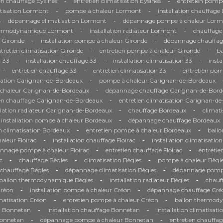
-
-
en chauffage Eysines
entretien climatisation Eysines
entretien pompe
-
-
tisation Lormont
pompe à chaleur Lormont
installation chauffag
-
-
dépannage climatisation Lormont
dépannage pompe à chaleur Lorm
-
-
hermodynamique Lormont
installation radiateur Lormont
chauffage
-
-
n Gironde
installation pompe à chaleur Gironde
dépannage chauffag
-
-
tretien climatisation Gironde
entretien pompe à chaleur Gironde
b
-
-
-
 33
installation chauffage 33
installation climatisation 33
inst
-
-
-
entretien chauffage 33
entretien climatisation 33
entretien pom
-
sation Carignan-de-Bordeaux
pompe à chaleur Carignan-de-Bordeaux
-
à chaleur Carignan-de-Bordeaux
dépannage chauffage Carignan-de-Bord
-
ien chauffage Carignan-de-Bordeaux
entretien climatisation Carignan-d
-
-
llation radiateur Carignan-de-Bordeaux
chauffage Bordeaux
climat
-
installation pompe à chaleur Bordeaux
dépannage chauffage Bordeaux
-
-
n climatisation Bordeaux
entretien pompe à chaleur Bordeaux
ball
-
-
leur Floirac
installation chauffage Floirac
installation climatisation
-
-
nnage pompe à chaleur Floirac
entretien chauffage Floirac
entretie
-
-
-
c
chauffage Bègles
climatisation Bègles
pompe à chaleur Bègl
-
-
chauffage Bègles
dépannage climatisation Bègles
dépannage pompe
-
-
ballon thermodynamique Bègles
installation radiateur Bègles
chauf
-
-
Créon
installation pompe à chaleur Créon
dépannage chauffage Cré
-
-
imatisation Créon
entretien pompe à chaleur Créon
ballon thermod
-
-
r Bonnetan
installation chauffage Bonnetan
installation climatisat
-
-
Bonnetan
dépannage pompe à chaleur Bonnetan
entretien chauffa