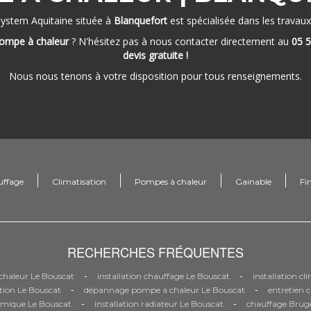
System Aquitaine située à
Blanquefort
est spécialisée dans les travau
ompe à chaleur
? N'hésitez pas à nous contacter directement au
05 5
devis gratuite !
Nous nous tenons à votre disposition pour tous renseignements.
uffage
Climatisation
Pompes à chaleur
Gainable
Fi
RECHERCHES FRÉQUENTES
-
-
haleur Le Bouscat
installation chauffage Le Bouscat
installation c
-
-
tion Le Bouscat
dépannage pompe à chaleur Le Bouscat
entretien 
-
-
mique Le Bouscat
installation radiateur Le Bouscat
chauffage Brug