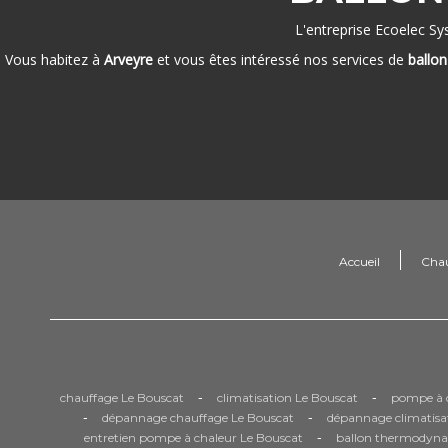
L'entreprise Ecoelec Sy
Vous habitez à
Arveyre
et vous êtes intéressé nos services de
ballo
Accueil
Cha
-
-
chauffage Le Bouscat
climatisation Le Bouscat
pompe à c
-
-
dépannage chauffage Le Bouscat
dépannage climatisa
-
entretien pompe à chaleur Le Bouscat
ballon thermodyna