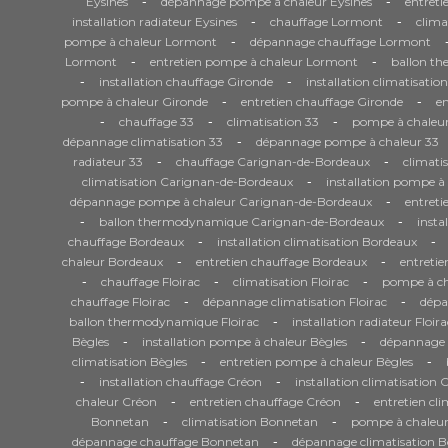
-
-
Eysines
dépannage pompe à chaleur Eysines
entreti
-
-
installation radiateur Eysines
chauffage Lormont
clima
-
pompe à chaleur Lormont
dépannage chauffage Lormont
-
-
Lormont
entretien pompe à chaleur Lormont
ballon t
-
-
installation chauffage Gironde
installation climatisatio
-
-
pompe à chaleur Gironde
entretien chauffage Gironde
en
-
-
-
chauffage 33
climatisation 33
pompe à chaleur
-
dépannage climatisation 33
dépannage pompe à chaleur 33
-
-
radiateur 33
chauffage Carignan-de-Bordeaux
climati
-
climatisation Carignan-de-Bordeaux
installation pompe 
-
dépannage pompe à chaleur Carignan-de-Bordeaux
entret
-
-
ballon thermodynamique Carignan-de-Bordeaux
insta
-
-
chauffage Bordeaux
installation climatisation Bordeaux
-
-
chaleur Bordeaux
entretien chauffage Bordeaux
entretie
-
-
-
chauffage Floirac
climatisation Floirac
pompe à cha
-
-
chauffage Floirac
dépannage climatisation Floirac
dépa
-
ballon thermodynamique Floirac
installation radiateur Floira
-
-
Bègles
installation pompe à chaleur Bègles
dépannage 
-
-
climatisation Bègles
entretien pompe à chaleur Bègles
-
-
installation chauffage Créon
installation climatisation 
-
-
chaleur Créon
entretien chauffage Créon
entretien cl
-
-
Bonnetan
climatisation Bonnetan
pompe à chaleu
-
dépannage chauffage Bonnetan
dépannage climatisation 