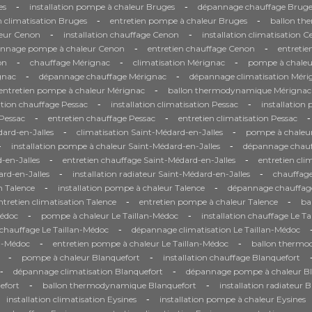
-
-
es
installation pompe à chaleur Bruges
dépannage chauffage Bruge
-
-
n climatisation Bruges
entretien pompe à chaleur Bruges
ballon th
-
-
eur Cenon
installation chauffage Cenon
installation climatisation 
-
-
nnage pompe à chaleur Cenon
entretien chauffage Cenon
entretie
-
-
-
on
chauffage Mérignac
climatisation Mérignac
pompe à chaleu
-
-
gnac
dépannage chauffage Mérignac
dépannage climatisation Méri
-
entretien pompe à chaleur Mérignac
ballon thermodynamique Mérignac
-
-
ation chauffage Pessac
installation climatisation Pessac
installation
-
-
-
Pessac
entretien chauffage Pessac
entretien climatisation Pessac
-
-
ard-en-Jalles
climatisation Saint-Médard-en-Jalles
pompe à chaleur
-
-
installation pompe à chaleur Saint-Médard-en-Jalles
dépannage chauf
-
-
-en-Jalles
entretien chauffage Saint-Médard-en-Jalles
entretien cli
-
-
rd-en-Jalles
installation radiateur Saint-Médard-en-Jalles
chauffage
-
-
on Talence
installation pompe à chaleur Talence
dépannage chauffag
-
-
ntretien climatisation Talence
entretien pompe à chaleur Talence
ba
-
-
Médoc
pompe à chaleur Le Taillan-Médoc
installation chauffage Le T
-
hauffage Le Taillan-Médoc
dépannage climatisation Le Taillan-Médoc
-
-
an-Médoc
entretien pompe à chaleur Le Taillan-Médoc
ballon thermo
-
-
pompe à chaleur Blanquefort
installation chauffage Blanquefort
-
-
dépannage climatisation Blanquefort
dépannage pompe à chaleur Bl
-
-
efort
ballon thermodynamique Blanquefort
installation radiateur 
-
installation climatisation Eysines
installation pompe à chaleur Eysines