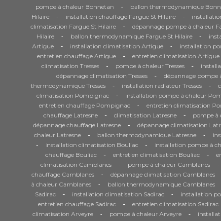
-
pompe à chaleur Bonnetan
ballon thermodynamique Bonn
-
-
Hilaire
installation chauffage Fargue St Hilaire
installati
-
climatisation Fargue St Hilaire
dépannage pompe à chaleur Far
-
-
Hilaire
ballon thermodynamique Fargue St Hilaire
inst
-
-
Artigue
installation climatisation Artigue
installation p
-
entretien chauffage Artigue
entretien climatisation Artigue
-
-
climatisation Tresses
pompe à chaleur Tresses
install
-
dépannage climatisation Tresses
dépannage pompe à 
-
-
thermodynamique Tresses
installation radiateur Tresses
-
climatisation Pompignac
installation pompe à chaleur Po
-
entretien chauffage Pompignac
entretien climatisation 
-
-
chauffage Latresne
climatisation Latresne
pompe à c
-
dépannage chauffage Latresne
dépannage climatisation Lat
-
-
chaleur Latresne
ballon thermodynamique Latresne
ins
-
-
installation climatisation Bouliac
installation pompe à ch
-
-
chauffage Bouliac
entretien climatisation Bouliac
e
-
-
climatisation Camblanes
pompe à chaleur Camblanes
-
chauffage Camblanes
dépannage climatisation Camblanes
-
à chaleur Camblanes
ballon thermodynamique Camblanes
-
-
Sadirac
installation climatisation Sadirac
installation p
-
entretien chauffage Sadirac
entretien climatisation Sadirac
-
-
climatisation Arveyre
pompe à chaleur Arveyre
installa