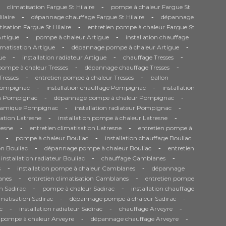
-
climatisation Fargue St Hilaire
pompe à chaleur Fargue St
-
-
ilaire
dépannage chauffage Fargue St Hilaire
dépannage
-
tisation Fargue St Hilaire
entretien pompe à chaleur Fargue St
-
-
Artigue
pompe à chaleur Artigue
installation chauffage
-
-
matisation Artigue
dépannage pompe à chaleur Artigue
-
-
-
ue
installation radiateur Artigue
chauffage Tresses
-
-
 pompe à chaleur Tresses
dépannage chauffage Tresses
-
-
Tresses
entretien pompe à chaleur Tresses
ballon
-
-
Pompignac
installation chauffage Pompignac
installation
-
-
on Pompignac
dépannage pompe à chaleur Pompignac
-
-
namique Pompignac
installation radiateur Pompignac
-
-
sation Latresne
installation pompe à chaleur Latresne
-
-
resne
entretien climatisation Latresne
entretien pompe à
-
-
pompe à chaleur Bouliac
installation chauffage Bouliac
-
-
on Bouliac
dépannage pompe à chaleur Bouliac
entretien
-
-
installation radiateur Bouliac
chauffage Camblanes
-
-
s
installation pompe à chaleur Camblanes
dépannage
-
-
anes
entretien climatisation Camblanes
entretien pompe
-
-
n Sadirac
pompe à chaleur Sadirac
installation chauffage
-
-
matisation Sadirac
dépannage pompe à chaleur Sadirac
-
-
-
c
installation radiateur Sadirac
chauffage Arveyre
-
-
n pompe à chaleur Arveyre
dépannage chauffage Arveyre