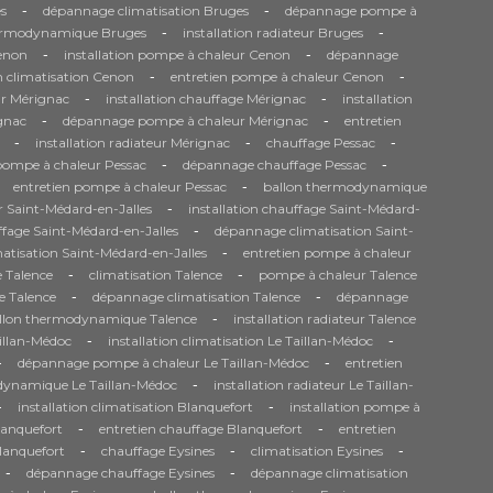
-
-
s
dépannage climatisation Bruges
dépannage pompe à
-
-
ermodynamique Bruges
installation radiateur Bruges
-
-
Cenon
installation pompe à chaleur Cenon
dépannage
-
-
n climatisation Cenon
entretien pompe à chaleur Cenon
-
-
r Mérignac
installation chauffage Mérignac
installation
-
-
gnac
dépannage pompe à chaleur Mérignac
entretien
-
-
-
installation radiateur Mérignac
chauffage Pessac
-
-
 pompe à chaleur Pessac
dépannage chauffage Pessac
-
entretien pompe à chaleur Pessac
ballon thermodynamique
-
 Saint-Médard-en-Jalles
installation chauffage Saint-Médard-
-
fage Saint-Médard-en-Jalles
dépannage climatisation Saint-
-
matisation Saint-Médard-en-Jalles
entretien pompe à chaleur
-
-
 Talence
climatisation Talence
pompe à chaleur Talence
-
-
e Talence
dépannage climatisation Talence
dépannage
-
llon thermodynamique Talence
installation radiateur Talence
-
-
aillan-Médoc
installation climatisation Le Taillan-Médoc
-
-
dépannage pompe à chaleur Le Taillan-Médoc
entretien
-
dynamique Le Taillan-Médoc
installation radiateur Le Taillan-
-
-
installation climatisation Blanquefort
installation pompe à
-
-
anquefort
entretien chauffage Blanquefort
entretien
-
-
-
Blanquefort
chauffage Eysines
climatisation Eysines
-
-
dépannage chauffage Eysines
dépannage climatisation