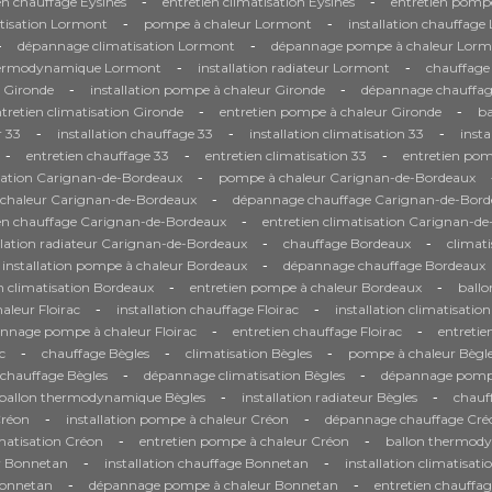
-
-
en chauffage Eysines
entretien climatisation Eysines
entretien pompe
-
-
tisation Lormont
pompe à chaleur Lormont
installation chauffag
-
-
dépannage climatisation Lormont
dépannage pompe à chaleur Lorm
-
-
hermodynamique Lormont
installation radiateur Lormont
chauffage
-
-
n Gironde
installation pompe à chaleur Gironde
dépannage chauffag
-
-
tretien climatisation Gironde
entretien pompe à chaleur Gironde
b
-
-
-
 33
installation chauffage 33
installation climatisation 33
inst
-
-
-
entretien chauffage 33
entretien climatisation 33
entretien pom
-
sation Carignan-de-Bordeaux
pompe à chaleur Carignan-de-Bordeaux
-
à chaleur Carignan-de-Bordeaux
dépannage chauffage Carignan-de-Bord
-
ien chauffage Carignan-de-Bordeaux
entretien climatisation Carignan-d
-
-
llation radiateur Carignan-de-Bordeaux
chauffage Bordeaux
climat
-
installation pompe à chaleur Bordeaux
dépannage chauffage Bordeaux
-
-
n climatisation Bordeaux
entretien pompe à chaleur Bordeaux
ball
-
-
leur Floirac
installation chauffage Floirac
installation climatisation
-
-
nnage pompe à chaleur Floirac
entretien chauffage Floirac
entretie
-
-
-
c
chauffage Bègles
climatisation Bègles
pompe à chaleur Bègl
-
-
chauffage Bègles
dépannage climatisation Bègles
dépannage pompe
-
-
ballon thermodynamique Bègles
installation radiateur Bègles
chauf
-
-
Créon
installation pompe à chaleur Créon
dépannage chauffage Cré
-
-
imatisation Créon
entretien pompe à chaleur Créon
ballon thermod
-
-
r Bonnetan
installation chauffage Bonnetan
installation climatisat
-
-
Bonnetan
dépannage pompe à chaleur Bonnetan
entretien chauffa