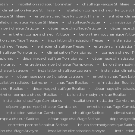
-
-
-
etan
installation radiateur Bonnetan
chauffage Fargue St Hilaire
-
on climatisation Fargue St Hilaire
installation pompe à chaleur Fargue St H
-
-
gue St Hilaire
entretien chauffage Fargue St Hilaire
entretien clima
-
-
allation radiateur Fargue St Hilaire
chauffage Artigue
climatisation 
-
-
ompe à chaleur Artigue
dépannage chauffage Artigue
dépannage cli
-
-
entretien pompe à chaleur Artigue
ballon thermodynamique Artig
-
-
ation chauffage Tresses
installation climatisation Tresses
installation
-
-
chaleur Tresses
entretien chauffage Tresses
entretien climatisation 
-
-
chauffage Pompignac
climatisation Pompignac
pompe à chaleur 
-
-
mpignac
dépannage chauffage Pompignac
dépannage climatisati
-
-
Pompignac
entretien pompe à chaleur Pompignac
ballon thermody
-
-
haleur Latresne
installation chauffage Latresne
installation climati
-
-
resne
dépannage pompe à chaleur Latresne
entretien chauffage Lat
-
-
tallation radiateur Latresne
chauffage Bouliac
climatisation Bouliac
-
-
aleur Bouliac
dépannage chauffage Bouliac
dépannage climatisati
-
-
ntretien pompe à chaleur Bouliac
ballon thermodynamique Bouliac
-
installation chauffage Camblanes
installation climatisation Camblane
-
-
dépannage pompe à chaleur Camblanes
entretien chauffage Cambl
-
-
-
installation radiateur Camblanes
chauffage Sadirac
climatisatio
-
-
ompe à chaleur Sadirac
dépannage chauffage Sadirac
dépannage cli
-
-
entretien pompe à chaleur Sadirac
ballon thermodynamique Sadira
-
-
tion chauffage Arveyre
installation climatisation Arveyre
installatio