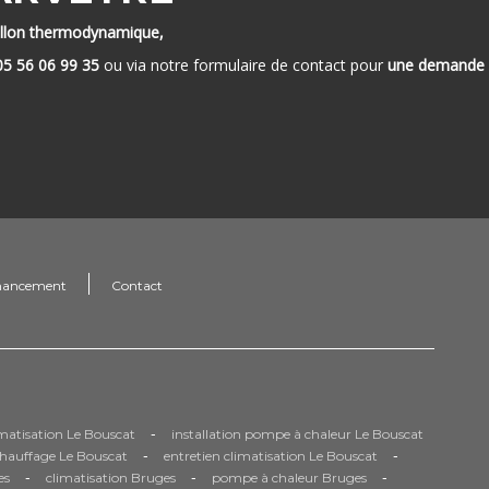
llon thermodynamique,
05 56 06 99 35
ou via notre formulaire de contact pour
une demande
nancement
Contact
-
limatisation Le Bouscat
installation pompe à chaleur Le Bouscat
-
-
chauffage Le Bouscat
entretien climatisation Le Bouscat
-
-
-
es
climatisation Bruges
pompe à chaleur Bruges