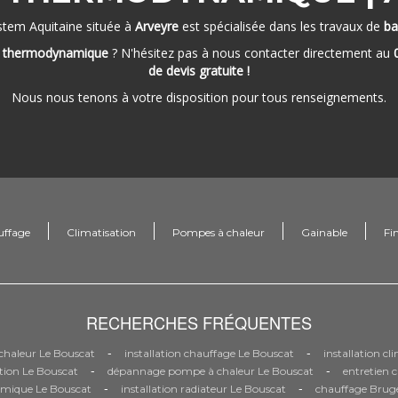
stem Aquitaine située à
Arveyre
est spécialisée dans les travaux de
ba
n thermodynamique
? N'hésitez pas à nous contacter directement au
de devis gratuite !
Nous nous tenons à votre disposition pour tous renseignements.
uffage
Climatisation
Pompes à chaleur
Gainable
Fi
RECHERCHES FRÉQUENTES
-
-
haleur Le Bouscat
installation chauffage Le Bouscat
installation c
-
-
tion Le Bouscat
dépannage pompe à chaleur Le Bouscat
entretien 
-
-
mique Le Bouscat
installation radiateur Le Bouscat
chauffage Brug