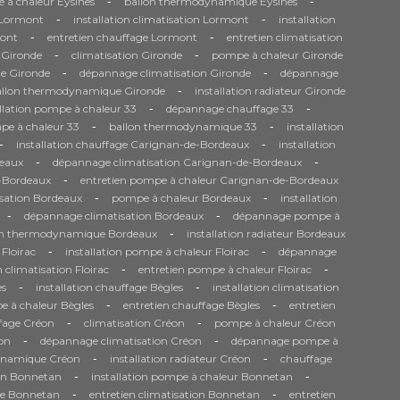
-
-
 à chaleur Eysines
ballon thermodynamique Eysines
-
-
e Lormont
installation climatisation Lormont
installation
-
-
ont
entretien chauffage Lormont
entretien climatisation
-
-
 Gironde
climatisation Gironde
pompe à chaleur Gironde
-
-
e Gironde
dépannage climatisation Gironde
dépannage
-
allon thermodynamique Gironde
installation radiateur Gironde
-
-
allation pompe à chaleur 33
dépannage chauffage 33
-
-
pe à chaleur 33
ballon thermodynamique 33
installation
-
-
installation chauffage Carignan-de-Bordeaux
installation
-
-
eaux
dépannage climatisation Carignan-de-Bordeaux
-
e-Bordeaux
entretien pompe à chaleur Carignan-de-Bordeaux
-
-
isation Bordeaux
pompe à chaleur Bordeaux
installation
-
-
dépannage climatisation Bordeaux
dépannage pompe à
-
on thermodynamique Bordeaux
installation radiateur Bordeaux
-
-
 Floirac
installation pompe à chaleur Floirac
dépannage
-
-
n climatisation Floirac
entretien pompe à chaleur Floirac
-
-
es
installation chauffage Bègles
installation climatisation
-
-
 à chaleur Bègles
entretien chauffage Bègles
entretien
-
-
fage Créon
climatisation Créon
pompe à chaleur Créon
-
-
on
dépannage climatisation Créon
dépannage pompe à
-
-
ynamique Créon
installation radiateur Créon
chauffage
-
-
ion Bonnetan
installation pompe à chaleur Bonnetan
-
-
ge Bonnetan
entretien climatisation Bonnetan
entretien