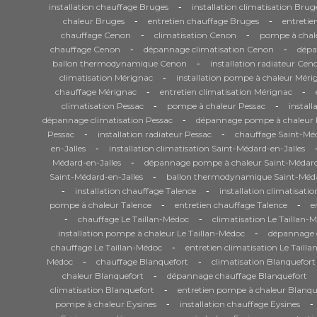
-
installation chauffage Bruges
installation climatisation Brug
-
-
chaleur Bruges
entretien chauffage Bruges
entretie
-
-
chauffage Cenon
climatisation Cenon
pompe à chal
-
-
chauffage Cenon
dépannage climatisation Cenon
dépa
-
ballon thermodynamique Cenon
installation radiateur Cen
-
climatisation Mérignac
installation pompe à chaleur Méri
-
-
chauffage Mérignac
entretien climatisation Mérignac
-
-
climatisation Pessac
pompe à chaleur Pessac
install
-
dépannage climatisation Pessac
dépannage pompe à chaleur 
-
-
Pessac
installation radiateur Pessac
chauffage Saint-Méd
-
en-Jalles
installation climatisation Saint-Médard-en-Jalles
-
Médard-en-Jalles
dépannage pompe à chaleur Saint-Médard
-
Saint-Médard-en-Jalles
ballon thermodynamique Saint-Méda
-
-
installation chauffage Talence
installation climatisati
-
-
pompe à chaleur Talence
entretien chauffage Talence
e
-
-
chauffage Le Taillan-Médoc
climatisation Le Taillan-
-
installation pompe à chaleur Le Taillan-Médoc
dépannage c
-
chauffage Le Taillan-Médoc
entretien climatisation Le Taill
-
-
Médoc
chauffage Blanquefort
climatisation Blanquefort
-
chaleur Blanquefort
dépannage chauffage Blanquefort
-
climatisation Blanquefort
entretien pompe à chaleur Blanqu
-
-
pompe à chaleur Eysines
installation chauffage Eysines