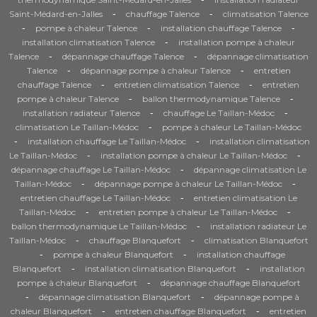
-
-
Saint-Médard-en-Jalles
chauffage Talence
climatisation Talence
-
-
-
pompe à chaleur Talence
installation chauffage Talence
-
installation climatisation Talence
installation pompe à chaleur
-
-
Talence
dépannage chauffage Talence
dépannage climatisation
-
-
Talence
dépannage pompe à chaleur Talence
entretien
-
-
chauffage Talence
entretien climatisation Talence
entretien
-
-
pompe à chaleur Talence
ballon thermodynamique Talence
-
-
installation radiateur Talence
chauffage Le Taillan-Médoc
-
climatisation Le Taillan-Médoc
pompe à chaleur Le Taillan-Médoc
-
-
installation chauffage Le Taillan-Médoc
installation climatisation
-
-
Le Taillan-Médoc
installation pompe à chaleur Le Taillan-Médoc
-
dépannage chauffage Le Taillan-Médoc
dépannage climatisation Le
-
-
Taillan-Médoc
dépannage pompe à chaleur Le Taillan-Médoc
-
entretien chauffage Le Taillan-Médoc
entretien climatisation Le
-
-
Taillan-Médoc
entretien pompe à chaleur Le Taillan-Médoc
-
ballon thermodynamique Le Taillan-Médoc
installation radiateur Le
-
-
Taillan-Médoc
chauffage Blanquefort
climatisation Blanquefort
-
-
pompe à chaleur Blanquefort
installation chauffage
-
-
Blanquefort
installation climatisation Blanquefort
installation
-
pompe à chaleur Blanquefort
dépannage chauffage Blanquefort
-
-
dépannage climatisation Blanquefort
dépannage pompe à
-
-
chaleur Blanquefort
entretien chauffage Blanquefort
entretien