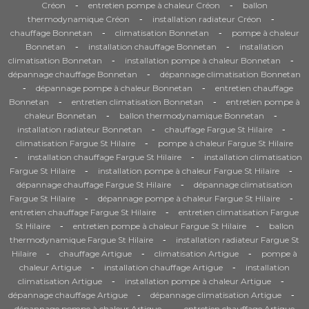
-
-
Créon
entretien pompe à chaleur Créon
ballon
-
-
thermodynamique Créon
installation radiateur Créon
-
-
chauffage Bonnetan
climatisation Bonnetan
pompe à chaleur
-
-
Bonnetan
installation chauffage Bonnetan
installation
-
-
climatisation Bonnetan
installation pompe à chaleur Bonnetan
-
dépannage chauffage Bonnetan
dépannage climatisation Bonnetan
-
-
dépannage pompe à chaleur Bonnetan
entretien chauffage
-
-
Bonnetan
entretien climatisation Bonnetan
entretien pompe à
-
-
chaleur Bonnetan
ballon thermodynamique Bonnetan
-
-
installation radiateur Bonnetan
chauffage Fargue St Hilaire
-
climatisation Fargue St Hilaire
pompe à chaleur Fargue St Hilaire
-
-
installation chauffage Fargue St Hilaire
installation climatisation
-
-
Fargue St Hilaire
installation pompe à chaleur Fargue St Hilaire
-
dépannage chauffage Fargue St Hilaire
dépannage climatisation
-
-
Fargue St Hilaire
dépannage pompe à chaleur Fargue St Hilaire
-
entretien chauffage Fargue St Hilaire
entretien climatisation Fargue
-
-
St Hilaire
entretien pompe à chaleur Fargue St Hilaire
ballon
-
thermodynamique Fargue St Hilaire
installation radiateur Fargue St
-
-
-
Hilaire
chauffage Artigue
climatisation Artigue
pompe à
-
-
chaleur Artigue
installation chauffage Artigue
installation
-
-
climatisation Artigue
installation pompe à chaleur Artigue
-
-
dépannage chauffage Artigue
dépannage climatisation Artigue
-
dépannage pompe à chaleur Artigue
entretien chauffage Artigue