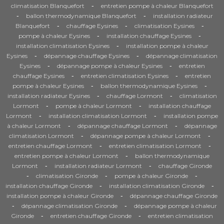
-
climatisation Blanquefort
entretien pompe à chaleur Blanquefort
-
-
ballon thermodynamique Blanquefort
installation radiateur
-
-
-
Blanquefort
chauffage Eysines
climatisation Eysines
-
-
pompe à chaleur Eysines
installation chauffage Eysines
-
installation climatisation Eysines
installation pompe à chaleur
-
-
Eysines
dépannage chauffage Eysines
dépannage climatisation
-
-
Eysines
dépannage pompe à chaleur Eysines
entretien
-
-
chauffage Eysines
entretien climatisation Eysines
entretien
-
-
pompe à chaleur Eysines
ballon thermodynamique Eysines
-
-
installation radiateur Eysines
chauffage Lormont
climatisation
-
-
Lormont
pompe à chaleur Lormont
installation chauffage
-
-
Lormont
installation climatisation Lormont
installation pompe
-
-
à chaleur Lormont
dépannage chauffage Lormont
dépannage
-
-
climatisation Lormont
dépannage pompe à chaleur Lormont
-
-
entretien chauffage Lormont
entretien climatisation Lormont
-
entretien pompe à chaleur Lormont
ballon thermodynamique
-
-
Lormont
installation radiateur Lormont
chauffage Gironde
-
-
-
climatisation Gironde
pompe à chaleur Gironde
-
-
installation chauffage Gironde
installation climatisation Gironde
-
installation pompe à chaleur Gironde
dépannage chauffage Gironde
-
-
dépannage climatisation Gironde
dépannage pompe à chaleur
-
-
Gironde
entretien chauffage Gironde
entretien climatisation