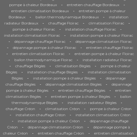
-
-
pompe à chaleur Bordeaux
entretien chauffage Bordeaux
-
entretien climatisation Bordeaux
entretien pompe à chaleur
-
-
Bordeaux
ballon thermodynamique Bordeaux
installation
-
-
-
radiateur Bordeaux
chauffage Floirac
climatisation Floirac
-
-
pompe à chaleur Floirac
installation chauffage Floirac
-
installation climatisation Floirac
installation pompe à chaleur Floirac
-
-
dépannage chauffage Floirac
dépannage climatisation Floirac
-
-
dépannage pompe à chaleur Floirac
entretien chauffage Floirac
-
-
entretien climatisation Floirac
entretien pompe à chaleur Floirac
-
-
ballon thermodynamique Floirac
installation radiateur Floirac
-
-
-
chauffage Bègles
climatisation Bègles
pompe à chaleur
-
-
Bègles
installation chauffage Bègles
installation climatisation
-
-
Bègles
installation pompe à chaleur Bègles
dépannage
-
-
chauffage Bègles
dépannage climatisation Bègles
dépannage
-
-
pompe à chaleur Bègles
entretien chauffage Bègles
entretien
-
-
climatisation Bègles
entretien pompe à chaleur Bègles
ballon
-
-
thermodynamique Bègles
installation radiateur Bègles
-
-
chauffage Créon
climatisation Créon
pompe à chaleur Créon
-
-
installation chauffage Créon
installation climatisation Créon
-
-
installation pompe à chaleur Créon
dépannage chauffage
-
-
Créon
dépannage climatisation Créon
dépannage pompe à
-
-
chaleur Créon
entretien chauffage Créon
entretien climatisation