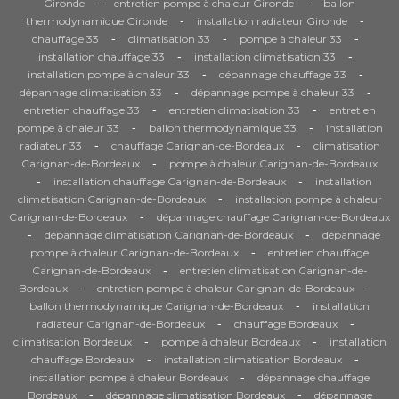
-
-
Gironde
entretien pompe à chaleur Gironde
ballon
-
-
thermodynamique Gironde
installation radiateur Gironde
-
-
-
chauffage 33
climatisation 33
pompe à chaleur 33
-
-
installation chauffage 33
installation climatisation 33
-
-
installation pompe à chaleur 33
dépannage chauffage 33
-
-
dépannage climatisation 33
dépannage pompe à chaleur 33
-
-
entretien chauffage 33
entretien climatisation 33
entretien
-
-
pompe à chaleur 33
ballon thermodynamique 33
installation
-
-
radiateur 33
chauffage Carignan-de-Bordeaux
climatisation
-
Carignan-de-Bordeaux
pompe à chaleur Carignan-de-Bordeaux
-
-
installation chauffage Carignan-de-Bordeaux
installation
-
climatisation Carignan-de-Bordeaux
installation pompe à chaleur
-
Carignan-de-Bordeaux
dépannage chauffage Carignan-de-Bordeaux
-
-
dépannage climatisation Carignan-de-Bordeaux
dépannage
-
pompe à chaleur Carignan-de-Bordeaux
entretien chauffage
-
Carignan-de-Bordeaux
entretien climatisation Carignan-de-
-
-
Bordeaux
entretien pompe à chaleur Carignan-de-Bordeaux
-
ballon thermodynamique Carignan-de-Bordeaux
installation
-
-
radiateur Carignan-de-Bordeaux
chauffage Bordeaux
-
-
climatisation Bordeaux
pompe à chaleur Bordeaux
installation
-
-
chauffage Bordeaux
installation climatisation Bordeaux
-
installation pompe à chaleur Bordeaux
dépannage chauffage
-
-
Bordeaux
dépannage climatisation Bordeaux
dépannage