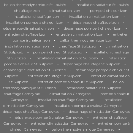
-
ballon thermodynamique St Loubés
installation radiateur St Loubés
-
-
-
chauffage Izon
climatisation Izon
pompe à chaleur Izon
-
-
-
installation chauffage Izon
installation climatisation Izon
-
-
installation pompe à chaleur Izon
dépannage chauffage Izon
-
-
dépannage climatisation Izon
dépannage pompe à chaleur Izon
-
-
entretien chauffage Izon
entretien climatisation Izon
entretien
-
-
pompe à chaleur Izon
ballon thermodynamique Izon
-
-
installation radiateur Izon
chauffage St Sulpiceb
climatisation
-
-
St Sulpiceb
pompe à chaleur St Sulpiceb
installation chauffage
-
-
St Sulpiceb
installation climatisation St Sulpiceb
installation
-
-
pompe à chaleur St Sulpiceb
dépannage chauffage St Sulpiceb
-
dépannage climatisation St Sulpiceb
dépannage pompe à chaleur St
-
-
Sulpiceb
entretien chauffage St Sulpiceb
entretien climatisation
-
-
St Sulpiceb
entretien pompe à chaleur St Sulpiceb
ballon
-
-
thermodynamique St Sulpiceb
installation radiateur St Sulpiceb
-
-
chauffage Cameyrac
climatisation Cameyrac
pompe à chaleur
-
-
Cameyrac
installation chauffage Cameyrac
installation
-
-
climatisation Cameyrac
installation pompe à chaleur Cameyrac
-
dépannage chauffage Cameyrac
dépannage climatisation Cameyrac
-
-
dépannage pompe à chaleur Cameyrac
entretien chauffage
-
-
Cameyrac
entretien climatisation Cameyrac
entretien pompe à
-
-
chaleur Cameyrac
ballon thermodynamique Cameyrac