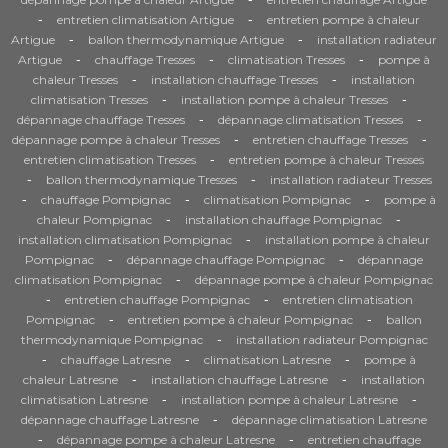
-
-
entretien climatisation Artigue
entretien pompe à chaleur
-
-
Artigue
ballon thermodynamique Artigue
installation radiateur
-
-
-
Artigue
chauffage Tresses
climatisation Tresses
pompe à
-
-
chaleur Tresses
installation chauffage Tresses
installation
-
-
climatisation Tresses
installation pompe à chaleur Tresses
-
-
dépannage chauffage Tresses
dépannage climatisation Tresses
-
-
dépannage pompe à chaleur Tresses
entretien chauffage Tresses
-
entretien climatisation Tresses
entretien pompe à chaleur Tresses
-
-
ballon thermodynamique Tresses
installation radiateur Tresses
-
-
-
chauffage Pompignac
climatisation Pompignac
pompe à
-
-
chaleur Pompignac
installation chauffage Pompignac
-
installation climatisation Pompignac
installation pompe à chaleur
-
-
Pompignac
dépannage chauffage Pompignac
dépannage
-
climatisation Pompignac
dépannage pompe à chaleur Pompignac
-
-
entretien chauffage Pompignac
entretien climatisation
-
-
Pompignac
entretien pompe à chaleur Pompignac
ballon
-
thermodynamique Pompignac
installation radiateur Pompignac
-
-
-
chauffage Latresne
climatisation Latresne
pompe à
-
-
chaleur Latresne
installation chauffage Latresne
installation
-
-
climatisation Latresne
installation pompe à chaleur Latresne
-
dépannage chauffage Latresne
dépannage climatisation Latresne
-
-
dépannage pompe à chaleur Latresne
entretien chauffage