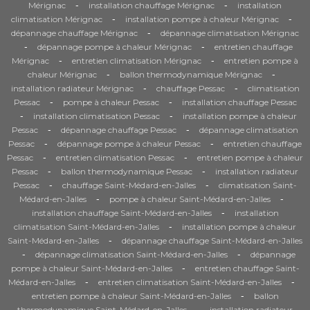
-
-
Mérignac
installation chauffage Mérignac
installation
-
-
climatisation Mérignac
installation pompe à chaleur Mérignac
-
dépannage chauffage Mérignac
dépannage climatisation Mérignac
-
-
dépannage pompe à chaleur Mérignac
entretien chauffage
-
-
Mérignac
entretien climatisation Mérignac
entretien pompe à
-
-
chaleur Mérignac
ballon thermodynamique Mérignac
-
-
installation radiateur Mérignac
chauffage Pessac
climatisation
-
-
Pessac
pompe à chaleur Pessac
installation chauffage Pessac
-
-
installation climatisation Pessac
installation pompe à chaleur
-
-
Pessac
dépannage chauffage Pessac
dépannage climatisation
-
-
Pessac
dépannage pompe à chaleur Pessac
entretien chauffage
-
-
Pessac
entretien climatisation Pessac
entretien pompe à chaleur
-
-
Pessac
ballon thermodynamique Pessac
installation radiateur
-
-
Pessac
chauffage Saint-Médard-en-Jalles
climatisation Saint-
-
-
Médard-en-Jalles
pompe à chaleur Saint-Médard-en-Jalles
-
installation chauffage Saint-Médard-en-Jalles
installation
-
climatisation Saint-Médard-en-Jalles
installation pompe à chaleur
-
Saint-Médard-en-Jalles
dépannage chauffage Saint-Médard-en-Jalles
-
-
dépannage climatisation Saint-Médard-en-Jalles
dépannage
-
pompe à chaleur Saint-Médard-en-Jalles
entretien chauffage Saint-
-
-
Médard-en-Jalles
entretien climatisation Saint-Médard-en-Jalles
-
entretien pompe à chaleur Saint-Médard-en-Jalles
ballon
-
thermodynamique Saint-Médard-en-Jalles
installation radiateur