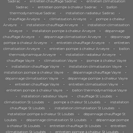
-
-
Sadirac
entretien chauffage Sadirac
entretien climatisation
-
-
Sadirac
entretien pompe à chaleur Sadirac
ballon
-
-
thermodynamique Sadirac
installation radiateur Sadirac
-
-
chauffage Arveyre
climatisation Arveyre
pompe à chaleur
-
-
Arveyre
installation chauffage Arveyre
installation climatisation
-
-
Arveyre
installation pompe à chaleur Arveyre
dépannage
-
-
chauffage Arveyre
dépannage climatisation Arveyre
dépannage
-
-
pompe à chaleur Arveyre
entretien chauffage Arveyre
entretien
-
-
climatisation Arveyre
entretien pompe à chaleur Arveyre
ballon
-
-
thermodynamique Arveyre
installation radiateur Arveyre
-
-
chauffage Vayre
climatisation Vayre
pompe à chaleur Vayre
-
-
-
installation chauffage Vayre
installation climatisation Vayre
-
-
installation pompe à chaleur Vayre
dépannage chauffage Vayre
-
dépannage climatisation Vayre
dépannage pompe à chaleur Vayre
-
-
-
entretien chauffage Vayre
entretien climatisation Vayre
-
entretien pompe à chaleur Vayre
ballon thermodynamique Vayre
-
-
-
installation radiateur Vayre
chauffage St Loubés
-
-
climatisation St Loubés
pompe à chaleur St Loubés
installation
-
-
chauffage St Loubés
installation climatisation St Loubés
-
installation pompe à chaleur St Loubés
dépannage chauffage St
-
-
Loubés
dépannage climatisation St Loubés
dépannage pompe
-
-
à chaleur St Loubés
entretien chauffage St Loubés
entretien
-
-
climatisation St Loubés
entretien pompe à chaleur St Loubés