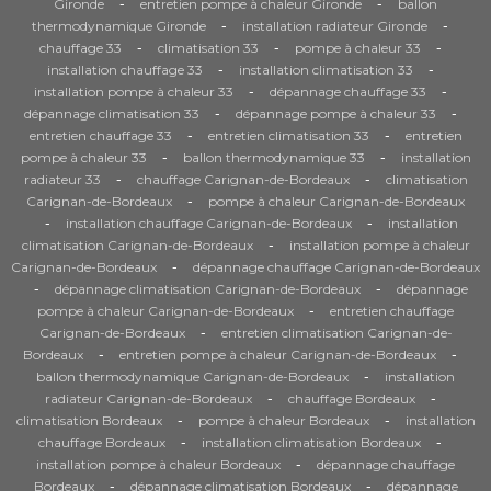
-
-
Gironde
entretien pompe à chaleur Gironde
ballon
-
-
thermodynamique Gironde
installation radiateur Gironde
-
-
-
chauffage 33
climatisation 33
pompe à chaleur 33
-
-
installation chauffage 33
installation climatisation 33
-
-
installation pompe à chaleur 33
dépannage chauffage 33
-
-
dépannage climatisation 33
dépannage pompe à chaleur 33
-
-
entretien chauffage 33
entretien climatisation 33
entretien
-
-
pompe à chaleur 33
ballon thermodynamique 33
installation
-
-
radiateur 33
chauffage Carignan-de-Bordeaux
climatisation
-
Carignan-de-Bordeaux
pompe à chaleur Carignan-de-Bordeaux
-
-
installation chauffage Carignan-de-Bordeaux
installation
-
climatisation Carignan-de-Bordeaux
installation pompe à chaleur
-
Carignan-de-Bordeaux
dépannage chauffage Carignan-de-Bordeaux
-
-
dépannage climatisation Carignan-de-Bordeaux
dépannage
-
pompe à chaleur Carignan-de-Bordeaux
entretien chauffage
-
Carignan-de-Bordeaux
entretien climatisation Carignan-de-
-
-
Bordeaux
entretien pompe à chaleur Carignan-de-Bordeaux
-
ballon thermodynamique Carignan-de-Bordeaux
installation
-
-
radiateur Carignan-de-Bordeaux
chauffage Bordeaux
-
-
climatisation Bordeaux
pompe à chaleur Bordeaux
installation
-
-
chauffage Bordeaux
installation climatisation Bordeaux
-
installation pompe à chaleur Bordeaux
dépannage chauffage
-
-
Bordeaux
dépannage climatisation Bordeaux
dépannage