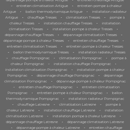
-
-
entretien climatisation Artigue
entretien pompe à chaleur
-
-
Artigue
ballon thermodynamique Artigue
installation radiateur
-
-
-
Artigue
chauffage Tresses
climatisation Tresses
pompe à
-
-
chaleur Tresses
installation chauffage Tresses
installation
-
-
climatisation Tresses
installation pompe à chaleur Tresses
-
-
dépannage chauffage Tresses
dépannage climatisation Tresses
-
-
dépannage pompe à chaleur Tresses
entretien chauffage Tresses
-
entretien climatisation Tresses
entretien pompe à chaleur Tresses
-
-
ballon thermodynamique Tresses
installation radiateur Tresses
-
-
-
chauffage Pompignac
climatisation Pompignac
pompe à
-
-
chaleur Pompignac
installation chauffage Pompignac
-
installation climatisation Pompignac
installation pompe à chaleur
-
-
Pompignac
dépannage chauffage Pompignac
dépannage
-
climatisation Pompignac
dépannage pompe à chaleur Pompignac
-
-
entretien chauffage Pompignac
entretien climatisation
-
-
Pompignac
entretien pompe à chaleur Pompignac
ballon
-
thermodynamique Pompignac
installation radiateur Pompignac
-
-
-
chauffage Latresne
climatisation Latresne
pompe à
-
-
chaleur Latresne
installation chauffage Latresne
installation
-
-
climatisation Latresne
installation pompe à chaleur Latresne
-
dépannage chauffage Latresne
dépannage climatisation Latresne
-
-
dépannage pompe à chaleur Latresne
entretien chauffage