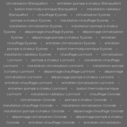
-
climatisation Blanquefort
entretien pompe à chaleur Blanquefort
-
-
ballon thermodynamique Blanquefort
installation radiateur
-
-
-
Blanquefort
chauffage Eysines
climatisation Eysines
-
-
pompe à chaleur Eysines
installation chauffage Eysines
-
installation climatisation Eysines
installation pompe à chaleur
-
-
Eysines
dépannage chauffage Eysines
dépannage climatisation
-
-
Eysines
dépannage pompe à chaleur Eysines
entretien
-
-
chauffage Eysines
entretien climatisation Eysines
entretien
-
-
pompe à chaleur Eysines
ballon thermodynamique Eysines
-
-
installation radiateur Eysines
chauffage Lormont
climatisation
-
-
Lormont
pompe à chaleur Lormont
installation chauffage
-
-
Lormont
installation climatisation Lormont
installation pompe
-
-
à chaleur Lormont
dépannage chauffage Lormont
dépannage
-
-
climatisation Lormont
dépannage pompe à chaleur Lormont
-
-
entretien chauffage Lormont
entretien climatisation Lormont
-
entretien pompe à chaleur Lormont
ballon thermodynamique
-
-
Lormont
installation radiateur Lormont
chauffage Gironde
-
-
-
climatisation Gironde
pompe à chaleur Gironde
-
-
installation chauffage Gironde
installation climatisation Gironde
-
installation pompe à chaleur Gironde
dépannage chauffage Gironde
-
-
dépannage climatisation Gironde
dépannage pompe à chaleur
-
-
Gironde
entretien chauffage Gironde
entretien climatisation