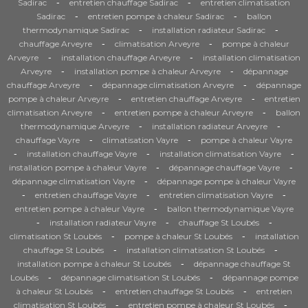
-
-
Sadirac
entretien chauffage Sadirac
entretien climatisation
-
-
Sadirac
entretien pompe à chaleur Sadirac
ballon
-
-
thermodynamique Sadirac
installation radiateur Sadirac
-
-
chauffage Arveyre
climatisation Arveyre
pompe à chaleur
-
-
Arveyre
installation chauffage Arveyre
installation climatisation
-
-
Arveyre
installation pompe à chaleur Arveyre
dépannage
-
-
chauffage Arveyre
dépannage climatisation Arveyre
dépannage
-
-
pompe à chaleur Arveyre
entretien chauffage Arveyre
entretien
-
-
climatisation Arveyre
entretien pompe à chaleur Arveyre
ballon
-
-
thermodynamique Arveyre
installation radiateur Arveyre
-
-
chauffage Vayre
climatisation Vayre
pompe à chaleur Vayre
-
-
-
installation chauffage Vayre
installation climatisation Vayre
-
-
installation pompe à chaleur Vayre
dépannage chauffage Vayre
-
dépannage climatisation Vayre
dépannage pompe à chaleur Vayre
-
-
-
entretien chauffage Vayre
entretien climatisation Vayre
-
entretien pompe à chaleur Vayre
ballon thermodynamique Vayre
-
-
-
installation radiateur Vayre
chauffage St Loubés
-
-
climatisation St Loubés
pompe à chaleur St Loubés
installation
-
-
chauffage St Loubés
installation climatisation St Loubés
-
installation pompe à chaleur St Loubés
dépannage chauffage St
-
-
Loubés
dépannage climatisation St Loubés
dépannage pompe
-
-
à chaleur St Loubés
entretien chauffage St Loubés
entretien
-
-
climatisation St Loubés
entretien pompe à chaleur St Loubés