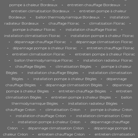
-
-
pompe à chaleur Bordeaux
entretien chauffage Bordeaux
-
entretien climatisation Bordeaux
entretien pompe à chaleur
-
-
Bordeaux
ballon thermodynamique Bordeaux
installation
-
-
-
radiateur Bordeaux
chauffage Floirac
climatisation Floirac
-
-
pompe à chaleur Floirac
installation chauffage Floirac
-
installation climatisation Floirac
installation pompe à chaleur Floirac
-
-
dépannage chauffage Floirac
dépannage climatisation Floirac
-
-
dépannage pompe à chaleur Floirac
entretien chauffage Floirac
-
-
entretien climatisation Floirac
entretien pompe à chaleur Floirac
-
-
ballon thermodynamique Floirac
installation radiateur Floirac
-
-
-
chauffage Bègles
climatisation Bègles
pompe à chaleur
-
-
Bègles
installation chauffage Bègles
installation climatisation
-
-
Bègles
installation pompe à chaleur Bègles
dépannage
-
-
chauffage Bègles
dépannage climatisation Bègles
dépannage
-
-
pompe à chaleur Bègles
entretien chauffage Bègles
entretien
-
-
climatisation Bègles
entretien pompe à chaleur Bègles
ballon
-
-
thermodynamique Bègles
installation radiateur Bègles
-
-
chauffage Créon
climatisation Créon
pompe à chaleur Créon
-
-
installation chauffage Créon
installation climatisation Créon
-
-
installation pompe à chaleur Créon
dépannage chauffage
-
-
Créon
dépannage climatisation Créon
dépannage pompe à
-
-
chaleur Créon
entretien chauffage Créon
entretien climatisation