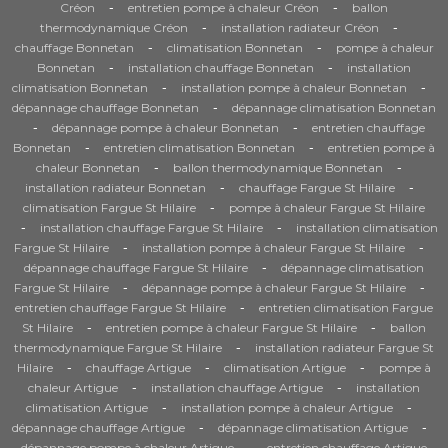
-
-
Créon
entretien pompe à chaleur Créon
ballon
-
-
thermodynamique Créon
installation radiateur Créon
-
-
chauffage Bonnetan
climatisation Bonnetan
pompe à chaleur
-
-
Bonnetan
installation chauffage Bonnetan
installation
-
-
climatisation Bonnetan
installation pompe à chaleur Bonnetan
-
dépannage chauffage Bonnetan
dépannage climatisation Bonnetan
-
-
dépannage pompe à chaleur Bonnetan
entretien chauffage
-
-
Bonnetan
entretien climatisation Bonnetan
entretien pompe à
-
-
chaleur Bonnetan
ballon thermodynamique Bonnetan
-
-
installation radiateur Bonnetan
chauffage Fargue St Hilaire
-
climatisation Fargue St Hilaire
pompe à chaleur Fargue St Hilaire
-
-
installation chauffage Fargue St Hilaire
installation climatisation
-
-
Fargue St Hilaire
installation pompe à chaleur Fargue St Hilaire
-
dépannage chauffage Fargue St Hilaire
dépannage climatisation
-
-
Fargue St Hilaire
dépannage pompe à chaleur Fargue St Hilaire
-
entretien chauffage Fargue St Hilaire
entretien climatisation Fargue
-
-
St Hilaire
entretien pompe à chaleur Fargue St Hilaire
ballon
-
thermodynamique Fargue St Hilaire
installation radiateur Fargue St
-
-
-
Hilaire
chauffage Artigue
climatisation Artigue
pompe à
-
-
chaleur Artigue
installation chauffage Artigue
installation
-
-
climatisation Artigue
installation pompe à chaleur Artigue
-
-
dépannage chauffage Artigue
dépannage climatisation Artigue
-
dépannage pompe à chaleur Artigue
entretien chauffage Artigue