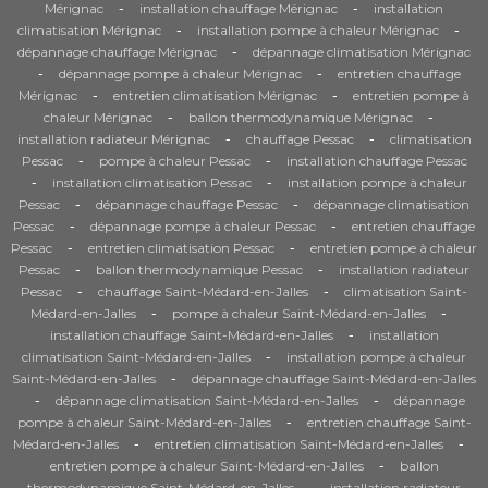
-
-
Mérignac
installation chauffage Mérignac
installation
-
-
climatisation Mérignac
installation pompe à chaleur Mérignac
-
dépannage chauffage Mérignac
dépannage climatisation Mérignac
-
-
dépannage pompe à chaleur Mérignac
entretien chauffage
-
-
Mérignac
entretien climatisation Mérignac
entretien pompe à
-
-
chaleur Mérignac
ballon thermodynamique Mérignac
-
-
installation radiateur Mérignac
chauffage Pessac
climatisation
-
-
Pessac
pompe à chaleur Pessac
installation chauffage Pessac
-
-
installation climatisation Pessac
installation pompe à chaleur
-
-
Pessac
dépannage chauffage Pessac
dépannage climatisation
-
-
Pessac
dépannage pompe à chaleur Pessac
entretien chauffage
-
-
Pessac
entretien climatisation Pessac
entretien pompe à chaleur
-
-
Pessac
ballon thermodynamique Pessac
installation radiateur
-
-
Pessac
chauffage Saint-Médard-en-Jalles
climatisation Saint-
-
-
Médard-en-Jalles
pompe à chaleur Saint-Médard-en-Jalles
-
installation chauffage Saint-Médard-en-Jalles
installation
-
climatisation Saint-Médard-en-Jalles
installation pompe à chaleur
-
Saint-Médard-en-Jalles
dépannage chauffage Saint-Médard-en-Jalles
-
-
dépannage climatisation Saint-Médard-en-Jalles
dépannage
-
pompe à chaleur Saint-Médard-en-Jalles
entretien chauffage Saint-
-
-
Médard-en-Jalles
entretien climatisation Saint-Médard-en-Jalles
-
entretien pompe à chaleur Saint-Médard-en-Jalles
ballon
-
thermodynamique Saint-Médard-en-Jalles
installation radiateur