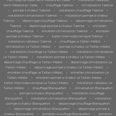
-
-
Saint-Médard-en-Jalles
chauffage Talence
climatisation Talence
-
-
-
pompe à chaleur Talence
installation chauffage Talence
-
installation climatisation Talence
installation pompe à chaleur
-
-
Talence
dépannage chauffage Talence
dépannage climatisation
-
-
Talence
dépannage pompe à chaleur Talence
entretien
-
-
chauffage Talence
entretien climatisation Talence
entretien
-
-
pompe à chaleur Talence
ballon thermodynamique Talence
-
-
installation radiateur Talence
chauffage Le Taillan-Médoc
-
climatisation Le Taillan-Médoc
pompe à chaleur Le Taillan-Médoc
-
-
installation chauffage Le Taillan-Médoc
installation climatisation
-
-
Le Taillan-Médoc
installation pompe à chaleur Le Taillan-Médoc
-
dépannage chauffage Le Taillan-Médoc
dépannage climatisation Le
-
-
Taillan-Médoc
dépannage pompe à chaleur Le Taillan-Médoc
-
entretien chauffage Le Taillan-Médoc
entretien climatisation Le
-
-
Taillan-Médoc
entretien pompe à chaleur Le Taillan-Médoc
-
ballon thermodynamique Le Taillan-Médoc
installation radiateur Le
-
-
Taillan-Médoc
chauffage Blanquefort
climatisation Blanquefort
-
-
pompe à chaleur Blanquefort
installation chauffage
-
-
Blanquefort
installation climatisation Blanquefort
installation
-
pompe à chaleur Blanquefort
dépannage chauffage Blanquefort
-
-
dépannage climatisation Blanquefort
dépannage pompe à
-
-
chaleur Blanquefort
entretien chauffage Blanquefort
entretien