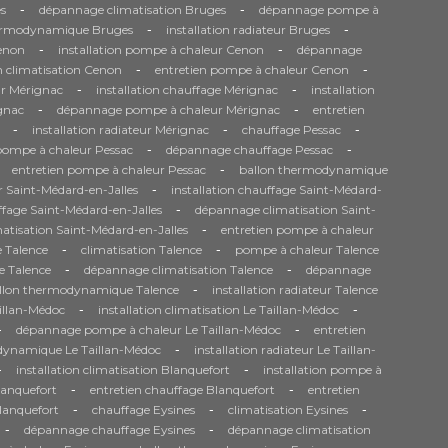
-
-
s
dépannage climatisation Bruges
dépannage pompe à
-
-
ermodynamique Bruges
installation radiateur Bruges
-
-
Cenon
installation pompe à chaleur Cenon
dépannage
-
-
n climatisation Cenon
entretien pompe à chaleur Cenon
-
-
r Mérignac
installation chauffage Mérignac
installation
-
-
gnac
dépannage pompe à chaleur Mérignac
entretien
-
-
-
installation radiateur Mérignac
chauffage Pessac
-
-
 pompe à chaleur Pessac
dépannage chauffage Pessac
-
entretien pompe à chaleur Pessac
ballon thermodynamique
-
 Saint-Médard-en-Jalles
installation chauffage Saint-Médard-
-
fage Saint-Médard-en-Jalles
dépannage climatisation Saint-
-
matisation Saint-Médard-en-Jalles
entretien pompe à chaleur
-
-
 Talence
climatisation Talence
pompe à chaleur Talence
-
-
e Talence
dépannage climatisation Talence
dépannage
-
llon thermodynamique Talence
installation radiateur Talence
-
-
aillan-Médoc
installation climatisation Le Taillan-Médoc
-
-
dépannage pompe à chaleur Le Taillan-Médoc
entretien
-
dynamique Le Taillan-Médoc
installation radiateur Le Taillan-
-
-
installation climatisation Blanquefort
installation pompe à
-
-
anquefort
entretien chauffage Blanquefort
entretien
-
-
-
Blanquefort
chauffage Eysines
climatisation Eysines
-
-
dépannage chauffage Eysines
dépannage climatisation