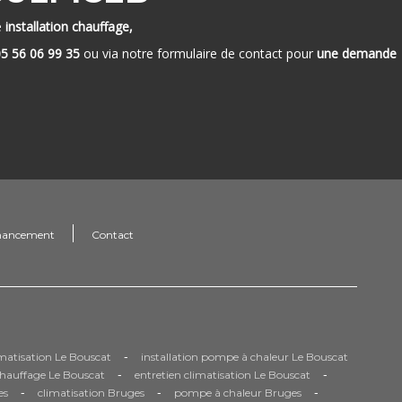
e
installation chauffage,
5 56 06 99 35
ou via notre formulaire de contact pour
une demande
nancement
Contact
-
limatisation Le Bouscat
installation pompe à chaleur Le Bouscat
-
-
chauffage Le Bouscat
entretien climatisation Le Bouscat
-
-
-
es
climatisation Bruges
pompe à chaleur Bruges