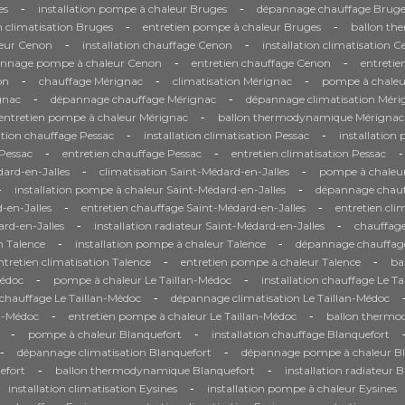
-
-
es
installation pompe à chaleur Bruges
dépannage chauffage Bruge
-
-
n climatisation Bruges
entretien pompe à chaleur Bruges
ballon th
-
-
eur Cenon
installation chauffage Cenon
installation climatisation 
-
-
nnage pompe à chaleur Cenon
entretien chauffage Cenon
entretie
-
-
-
on
chauffage Mérignac
climatisation Mérignac
pompe à chaleu
-
-
gnac
dépannage chauffage Mérignac
dépannage climatisation Méri
-
entretien pompe à chaleur Mérignac
ballon thermodynamique Mérignac
-
-
ation chauffage Pessac
installation climatisation Pessac
installation
-
-
-
Pessac
entretien chauffage Pessac
entretien climatisation Pessac
-
-
ard-en-Jalles
climatisation Saint-Médard-en-Jalles
pompe à chaleur
-
-
installation pompe à chaleur Saint-Médard-en-Jalles
dépannage chauf
-
-
-en-Jalles
entretien chauffage Saint-Médard-en-Jalles
entretien cli
-
-
rd-en-Jalles
installation radiateur Saint-Médard-en-Jalles
chauffage
-
-
on Talence
installation pompe à chaleur Talence
dépannage chauffag
-
-
ntretien climatisation Talence
entretien pompe à chaleur Talence
ba
-
-
Médoc
pompe à chaleur Le Taillan-Médoc
installation chauffage Le T
-
hauffage Le Taillan-Médoc
dépannage climatisation Le Taillan-Médoc
-
-
an-Médoc
entretien pompe à chaleur Le Taillan-Médoc
ballon thermo
-
-
pompe à chaleur Blanquefort
installation chauffage Blanquefort
-
-
dépannage climatisation Blanquefort
dépannage pompe à chaleur Bl
-
-
efort
ballon thermodynamique Blanquefort
installation radiateur 
-
installation climatisation Eysines
installation pompe à chaleur Eysines