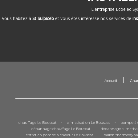
L'entreprise Ecoelec S
Vous habitez à
St Sulpiceb
et vous êtes intéressé nos services de
in
Accueil
Cha
-
-
chauffage Le Bouscat
climatisation Le Bouscat
pompe à c
-
-
dépannage chauffage Le Bouscat
dépannage climatisa
-
entretien pompe à chaleur Le Bouscat
ballon thermodyna