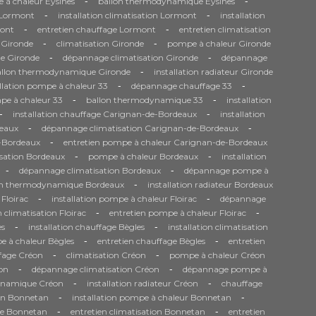
-
-
 à chaleur Eysines
ballon thermodynamique Eysines
-
-
e Lormont
installation climatisation Lormont
installation
-
-
ont
entretien chauffage Lormont
entretien climatisation
-
-
 Gironde
climatisation Gironde
pompe à chaleur Gironde
-
-
e Gironde
dépannage climatisation Gironde
dépannage
-
allon thermodynamique Gironde
installation radiateur Gironde
-
-
allation pompe à chaleur 33
dépannage chauffage 33
-
-
pe à chaleur 33
ballon thermodynamique 33
installation
-
-
installation chauffage Carignan-de-Bordeaux
installation
-
-
eaux
dépannage climatisation Carignan-de-Bordeaux
-
e-Bordeaux
entretien pompe à chaleur Carignan-de-Bordeaux
-
-
isation Bordeaux
pompe à chaleur Bordeaux
installation
-
-
dépannage climatisation Bordeaux
dépannage pompe à
-
on thermodynamique Bordeaux
installation radiateur Bordeaux
-
-
 Floirac
installation pompe à chaleur Floirac
dépannage
-
-
n climatisation Floirac
entretien pompe à chaleur Floirac
-
-
es
installation chauffage Bègles
installation climatisation
-
-
 à chaleur Bègles
entretien chauffage Bègles
entretien
-
-
fage Créon
climatisation Créon
pompe à chaleur Créon
-
-
on
dépannage climatisation Créon
dépannage pompe à
-
-
ynamique Créon
installation radiateur Créon
chauffage
-
-
ion Bonnetan
installation pompe à chaleur Bonnetan
-
-
ge Bonnetan
entretien climatisation Bonnetan
entretien