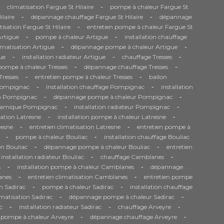
-
climatisation Fargue St Hilaire
pompe à chaleur Fargue St
-
-
ilaire
dépannage chauffage Fargue St Hilaire
dépannage
-
tisation Fargue St Hilaire
entretien pompe à chaleur Fargue St
-
-
Artigue
pompe à chaleur Artigue
installation chauffage
-
-
matisation Artigue
dépannage pompe à chaleur Artigue
-
-
-
ue
installation radiateur Artigue
chauffage Tresses
-
-
 pompe à chaleur Tresses
dépannage chauffage Tresses
-
-
Tresses
entretien pompe à chaleur Tresses
ballon
-
-
Pompignac
installation chauffage Pompignac
installation
-
-
on Pompignac
dépannage pompe à chaleur Pompignac
-
-
namique Pompignac
installation radiateur Pompignac
-
-
sation Latresne
installation pompe à chaleur Latresne
-
-
resne
entretien climatisation Latresne
entretien pompe à
-
-
pompe à chaleur Bouliac
installation chauffage Bouliac
-
-
on Bouliac
dépannage pompe à chaleur Bouliac
entretien
-
-
installation radiateur Bouliac
chauffage Camblanes
-
-
s
installation pompe à chaleur Camblanes
dépannage
-
-
anes
entretien climatisation Camblanes
entretien pompe
-
-
n Sadirac
pompe à chaleur Sadirac
installation chauffage
-
-
matisation Sadirac
dépannage pompe à chaleur Sadirac
-
-
-
c
installation radiateur Sadirac
chauffage Arveyre
-
-
n pompe à chaleur Arveyre
dépannage chauffage Arveyre