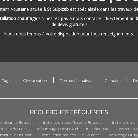
ystem Aquitaine située à
St Sulpiceb
est spécialisée dans les travaux d
stallation chauffage
? N'hésitez pas à nous contacter directement au
0
de devis gratuite !
Nous nous tenons à votre disposition pour tous renseignements.
uffage
Climatisation
Pompes à chaleur
Gainable
Fi
RECHERCHES FRÉQUENTES
-
-
haleur Le Bouscat
installation chauffage Le Bouscat
installation c
-
-
tion Le Bouscat
dépannage pompe à chaleur Le Bouscat
entretien 
-
-
mique Le Bouscat
installation radiateur Le Bouscat
chauffage Brug