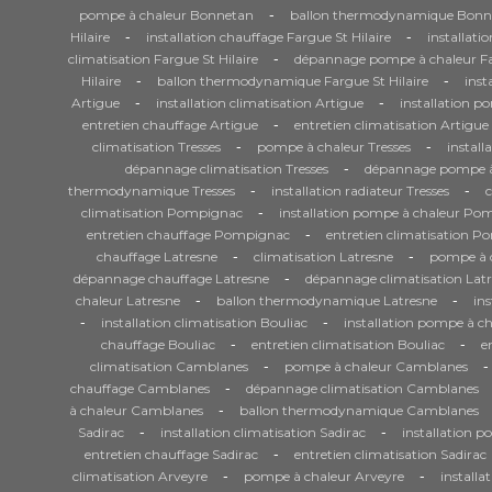
-
pompe à chaleur Bonnetan
ballon thermodynamique Bonn
-
-
Hilaire
installation chauffage Fargue St Hilaire
installati
-
climatisation Fargue St Hilaire
dépannage pompe à chaleur Far
-
-
Hilaire
ballon thermodynamique Fargue St Hilaire
inst
-
-
Artigue
installation climatisation Artigue
installation p
-
entretien chauffage Artigue
entretien climatisation Artigue
-
-
climatisation Tresses
pompe à chaleur Tresses
install
-
dépannage climatisation Tresses
dépannage pompe à 
-
-
thermodynamique Tresses
installation radiateur Tresses
-
climatisation Pompignac
installation pompe à chaleur Po
-
entretien chauffage Pompignac
entretien climatisation 
-
-
chauffage Latresne
climatisation Latresne
pompe à c
-
dépannage chauffage Latresne
dépannage climatisation Lat
-
-
chaleur Latresne
ballon thermodynamique Latresne
ins
-
-
installation climatisation Bouliac
installation pompe à ch
-
-
chauffage Bouliac
entretien climatisation Bouliac
e
-
-
climatisation Camblanes
pompe à chaleur Camblanes
-
chauffage Camblanes
dépannage climatisation Camblanes
-
à chaleur Camblanes
ballon thermodynamique Camblanes
-
-
Sadirac
installation climatisation Sadirac
installation p
-
entretien chauffage Sadirac
entretien climatisation Sadirac
-
-
climatisation Arveyre
pompe à chaleur Arveyre
installa