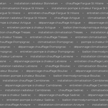
-
-
-
etan
installation radiateur Bonnetan
chauffage Fargue St Hilaire
-
on climatisation Fargue St Hilaire
installation pompe à chaleur Fargue St H
-
-
gue St Hilaire
entretien chauffage Fargue St Hilaire
entretien clima
-
-
allation radiateur Fargue St Hilaire
chauffage Artigue
climatisation 
-
-
ompe à chaleur Artigue
dépannage chauffage Artigue
dépannage cli
-
-
entretien pompe à chaleur Artigue
ballon thermodynamique Artig
-
-
ation chauffage Tresses
installation climatisation Tresses
installation
-
-
chaleur Tresses
entretien chauffage Tresses
entretien climatisation 
-
-
chauffage Pompignac
climatisation Pompignac
pompe à chaleur 
-
-
mpignac
dépannage chauffage Pompignac
dépannage climatisati
-
-
Pompignac
entretien pompe à chaleur Pompignac
ballon thermody
-
-
haleur Latresne
installation chauffage Latresne
installation climati
-
-
resne
dépannage pompe à chaleur Latresne
entretien chauffage Lat
-
-
tallation radiateur Latresne
chauffage Bouliac
climatisation Bouliac
-
-
aleur Bouliac
dépannage chauffage Bouliac
dépannage climatisati
-
-
ntretien pompe à chaleur Bouliac
ballon thermodynamique Bouliac
-
installation chauffage Camblanes
installation climatisation Camblane
-
-
dépannage pompe à chaleur Camblanes
entretien chauffage Cambl
-
-
-
installation radiateur Camblanes
chauffage Sadirac
climatisatio
-
-
ompe à chaleur Sadirac
dépannage chauffage Sadirac
dépannage cli
-
-
entretien pompe à chaleur Sadirac
ballon thermodynamique Sadira
-
-
tion chauffage Arveyre
installation climatisation Arveyre
installatio