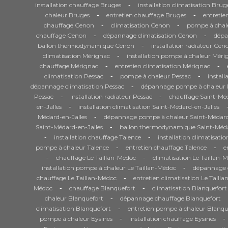
-
installation chauffage Bruges
installation climatisation Brug
-
-
chaleur Bruges
entretien chauffage Bruges
entretie
-
-
chauffage Cenon
climatisation Cenon
pompe à chal
-
-
chauffage Cenon
dépannage climatisation Cenon
dépa
-
ballon thermodynamique Cenon
installation radiateur Cen
-
climatisation Mérignac
installation pompe à chaleur Méri
-
-
chauffage Mérignac
entretien climatisation Mérignac
-
-
climatisation Pessac
pompe à chaleur Pessac
install
-
dépannage climatisation Pessac
dépannage pompe à chaleur 
-
-
Pessac
installation radiateur Pessac
chauffage Saint-Méd
-
en-Jalles
installation climatisation Saint-Médard-en-Jalles
-
Médard-en-Jalles
dépannage pompe à chaleur Saint-Médard
-
Saint-Médard-en-Jalles
ballon thermodynamique Saint-Méda
-
-
installation chauffage Talence
installation climatisati
-
-
pompe à chaleur Talence
entretien chauffage Talence
e
-
-
chauffage Le Taillan-Médoc
climatisation Le Taillan-
-
installation pompe à chaleur Le Taillan-Médoc
dépannage c
-
chauffage Le Taillan-Médoc
entretien climatisation Le Taill
-
-
Médoc
chauffage Blanquefort
climatisation Blanquefort
-
chaleur Blanquefort
dépannage chauffage Blanquefort
-
climatisation Blanquefort
entretien pompe à chaleur Blanqu
-
-
pompe à chaleur Eysines
installation chauffage Eysines