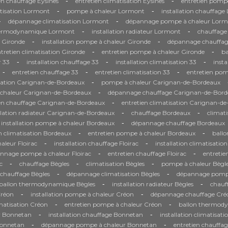
-
-
en chauffage Eysines
entretien climatisation Eysines
entretien pompe
-
-
tisation Lormont
pompe à chaleur Lormont
installation chauffag
-
-
dépannage climatisation Lormont
dépannage pompe à chaleur Lorm
-
-
hermodynamique Lormont
installation radiateur Lormont
chauffage
-
-
n Gironde
installation pompe à chaleur Gironde
dépannage chauffag
-
-
tretien climatisation Gironde
entretien pompe à chaleur Gironde
b
-
-
-
 33
installation chauffage 33
installation climatisation 33
inst
-
-
-
entretien chauffage 33
entretien climatisation 33
entretien pom
-
sation Carignan-de-Bordeaux
pompe à chaleur Carignan-de-Bordeaux
-
à chaleur Carignan-de-Bordeaux
dépannage chauffage Carignan-de-Bord
-
ien chauffage Carignan-de-Bordeaux
entretien climatisation Carignan-d
-
-
llation radiateur Carignan-de-Bordeaux
chauffage Bordeaux
climat
-
installation pompe à chaleur Bordeaux
dépannage chauffage Bordeaux
-
-
n climatisation Bordeaux
entretien pompe à chaleur Bordeaux
ball
-
-
leur Floirac
installation chauffage Floirac
installation climatisation
-
-
nnage pompe à chaleur Floirac
entretien chauffage Floirac
entretie
-
-
-
c
chauffage Bègles
climatisation Bègles
pompe à chaleur Bègl
-
-
chauffage Bègles
dépannage climatisation Bègles
dépannage pompe
-
-
ballon thermodynamique Bègles
installation radiateur Bègles
chauf
-
-
Créon
installation pompe à chaleur Créon
dépannage chauffage Cré
-
-
imatisation Créon
entretien pompe à chaleur Créon
ballon thermod
-
-
r Bonnetan
installation chauffage Bonnetan
installation climatisat
-
-
Bonnetan
dépannage pompe à chaleur Bonnetan
entretien chauffa