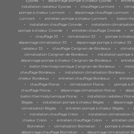
-
-
Eysines
dépannage pompe à chaleur Eysines
entreti
-
-
installation radiateur Eysines
chauffage Lormont
clima
-
pompe à chaleur Lormont
dépannage chauffage Lormont
-
-
Lormont
entretien pompe à chaleur Lormont
ballon t
-
-
installation chauffage Gironde
installation climatisatio
-
-
pompe à chaleur Gironde
entretien chauffage Gironde
en
-
-
-
chauffage 33
climatisation 33
pompe à chaleur
-
dépannage climatisation 33
dépannage pompe à chaleur 33
-
-
radiateur 33
chauffage Carignan-de-Bordeaux
climati
-
climatisation Carignan-de-Bordeaux
installation pompe 
-
dépannage pompe à chaleur Carignan-de-Bordeaux
entret
-
-
ballon thermodynamique Carignan-de-Bordeaux
insta
-
-
chauffage Bordeaux
installation climatisation Bordeaux
-
-
chaleur Bordeaux
entretien chauffage Bordeaux
entretie
-
-
-
chauffage Floirac
climatisation Floirac
pompe à cha
-
-
chauffage Floirac
dépannage climatisation Floirac
dépa
-
ballon thermodynamique Floirac
installation radiateur Floira
-
-
Bègles
installation pompe à chaleur Bègles
dépannage 
-
-
climatisation Bègles
entretien pompe à chaleur Bègles
-
-
installation chauffage Créon
installation climatisation 
-
-
chaleur Créon
entretien chauffage Créon
entretien cl
-
-
Bonnetan
climatisation Bonnetan
pompe à chaleu
-
dépannage chauffage Bonnetan
dépannage climatisation 