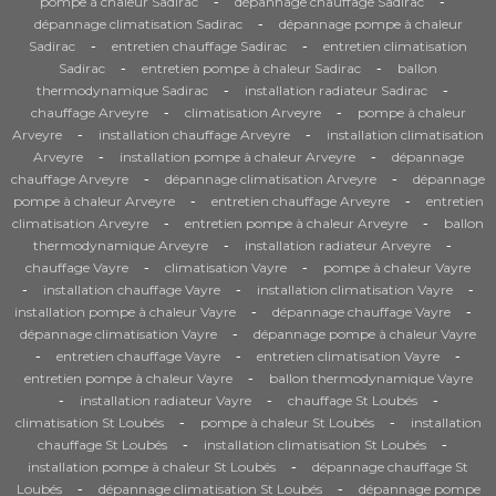
-
-
pompe à chaleur Sadirac
dépannage chauffage Sadirac
-
dépannage climatisation Sadirac
dépannage pompe à chaleur
-
-
Sadirac
entretien chauffage Sadirac
entretien climatisation
-
-
Sadirac
entretien pompe à chaleur Sadirac
ballon
-
-
thermodynamique Sadirac
installation radiateur Sadirac
-
-
chauffage Arveyre
climatisation Arveyre
pompe à chaleur
-
-
Arveyre
installation chauffage Arveyre
installation climatisation
-
-
Arveyre
installation pompe à chaleur Arveyre
dépannage
-
-
chauffage Arveyre
dépannage climatisation Arveyre
dépannage
-
-
pompe à chaleur Arveyre
entretien chauffage Arveyre
entretien
-
-
climatisation Arveyre
entretien pompe à chaleur Arveyre
ballon
-
-
thermodynamique Arveyre
installation radiateur Arveyre
-
-
chauffage Vayre
climatisation Vayre
pompe à chaleur Vayre
-
-
-
installation chauffage Vayre
installation climatisation Vayre
-
-
installation pompe à chaleur Vayre
dépannage chauffage Vayre
-
dépannage climatisation Vayre
dépannage pompe à chaleur Vayre
-
-
-
entretien chauffage Vayre
entretien climatisation Vayre
-
entretien pompe à chaleur Vayre
ballon thermodynamique Vayre
-
-
-
installation radiateur Vayre
chauffage St Loubés
-
-
climatisation St Loubés
pompe à chaleur St Loubés
installation
-
-
chauffage St Loubés
installation climatisation St Loubés
-
installation pompe à chaleur St Loubés
dépannage chauffage St
-
-
Loubés
dépannage climatisation St Loubés
dépannage pompe