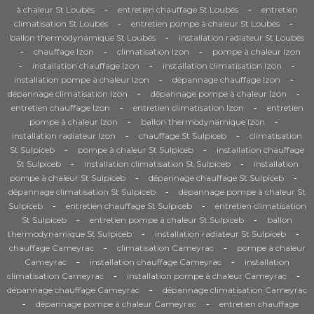
-
-
à chaleur St Loubés
entretien chauffage St Loubés
entretien
-
-
climatisation St Loubés
entretien pompe à chaleur St Loubés
-
ballon thermodynamique St Loubés
installation radiateur St Loubés
-
-
-
chauffage Izon
climatisation Izon
pompe à chaleur Izon
-
-
-
installation chauffage Izon
installation climatisation Izon
-
-
installation pompe à chaleur Izon
dépannage chauffage Izon
-
-
dépannage climatisation Izon
dépannage pompe à chaleur Izon
-
-
entretien chauffage Izon
entretien climatisation Izon
entretien
-
-
pompe à chaleur Izon
ballon thermodynamique Izon
-
-
installation radiateur Izon
chauffage St Sulpiceb
climatisation
-
-
St Sulpiceb
pompe à chaleur St Sulpiceb
installation chauffage
-
-
St Sulpiceb
installation climatisation St Sulpiceb
installation
-
-
pompe à chaleur St Sulpiceb
dépannage chauffage St Sulpiceb
-
dépannage climatisation St Sulpiceb
dépannage pompe à chaleur St
-
-
Sulpiceb
entretien chauffage St Sulpiceb
entretien climatisation
-
-
St Sulpiceb
entretien pompe à chaleur St Sulpiceb
ballon
-
-
thermodynamique St Sulpiceb
installation radiateur St Sulpiceb
-
-
chauffage Cameyrac
climatisation Cameyrac
pompe à chaleur
-
-
Cameyrac
installation chauffage Cameyrac
installation
-
-
climatisation Cameyrac
installation pompe à chaleur Cameyrac
-
dépannage chauffage Cameyrac
dépannage climatisation Cameyrac
-
-
dépannage pompe à chaleur Cameyrac
entretien chauffage