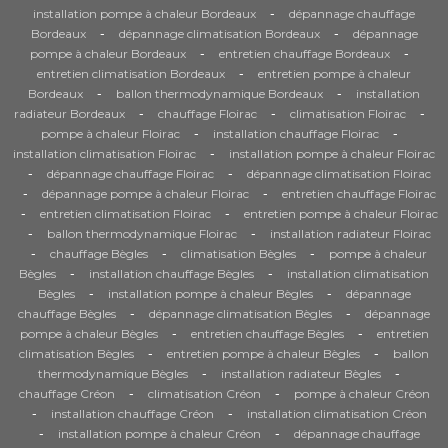
-
installation pompe à chaleur Bordeaux
dépannage chauffage
-
-
Bordeaux
dépannage climatisation Bordeaux
dépannage
-
-
pompe à chaleur Bordeaux
entretien chauffage Bordeaux
-
entretien climatisation Bordeaux
entretien pompe à chaleur
-
-
Bordeaux
ballon thermodynamique Bordeaux
installation
-
-
-
radiateur Bordeaux
chauffage Floirac
climatisation Floirac
-
-
pompe à chaleur Floirac
installation chauffage Floirac
-
installation climatisation Floirac
installation pompe à chaleur Floirac
-
-
dépannage chauffage Floirac
dépannage climatisation Floirac
-
-
dépannage pompe à chaleur Floirac
entretien chauffage Floirac
-
-
entretien climatisation Floirac
entretien pompe à chaleur Floirac
-
-
ballon thermodynamique Floirac
installation radiateur Floirac
-
-
-
chauffage Bègles
climatisation Bègles
pompe à chaleur
-
-
Bègles
installation chauffage Bègles
installation climatisation
-
-
Bègles
installation pompe à chaleur Bègles
dépannage
-
-
chauffage Bègles
dépannage climatisation Bègles
dépannage
-
-
pompe à chaleur Bègles
entretien chauffage Bègles
entretien
-
-
climatisation Bègles
entretien pompe à chaleur Bègles
ballon
-
-
thermodynamique Bègles
installation radiateur Bègles
-
-
chauffage Créon
climatisation Créon
pompe à chaleur Créon
-
-
installation chauffage Créon
installation climatisation Créon
-
-
installation pompe à chaleur Créon
dépannage chauffage