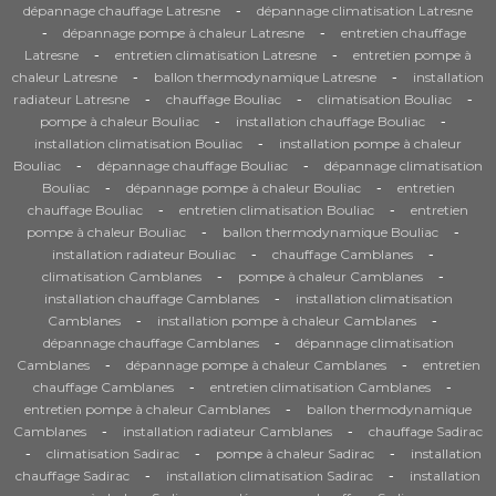
-
dépannage chauffage Latresne
dépannage climatisation Latresne
-
-
dépannage pompe à chaleur Latresne
entretien chauffage
-
-
Latresne
entretien climatisation Latresne
entretien pompe à
-
-
chaleur Latresne
ballon thermodynamique Latresne
installation
-
-
-
radiateur Latresne
chauffage Bouliac
climatisation Bouliac
-
-
pompe à chaleur Bouliac
installation chauffage Bouliac
-
installation climatisation Bouliac
installation pompe à chaleur
-
-
Bouliac
dépannage chauffage Bouliac
dépannage climatisation
-
-
Bouliac
dépannage pompe à chaleur Bouliac
entretien
-
-
chauffage Bouliac
entretien climatisation Bouliac
entretien
-
-
pompe à chaleur Bouliac
ballon thermodynamique Bouliac
-
-
installation radiateur Bouliac
chauffage Camblanes
-
-
climatisation Camblanes
pompe à chaleur Camblanes
-
installation chauffage Camblanes
installation climatisation
-
-
Camblanes
installation pompe à chaleur Camblanes
-
dépannage chauffage Camblanes
dépannage climatisation
-
-
Camblanes
dépannage pompe à chaleur Camblanes
entretien
-
-
chauffage Camblanes
entretien climatisation Camblanes
-
entretien pompe à chaleur Camblanes
ballon thermodynamique
-
-
Camblanes
installation radiateur Camblanes
chauffage Sadirac
-
-
-
climatisation Sadirac
pompe à chaleur Sadirac
installation
-
-
chauffage Sadirac
installation climatisation Sadirac
installation