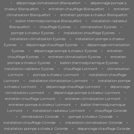
-
-
dépannage climatisation Blanquefort
dépannage pompe à
-
-
chaleur Blanquefort
entretien chauffage Blanquefort
entretien
-
climatisation Blanquefort
entretien pompe à chaleur Blanquefort
-
-
ballon thermodynamique Blanquefort
installation radiateur
-
-
-
Blanquefort
chauffage Eysines
climatisation Eysines
-
-
pompe à chaleur Eysines
installation chauffage Eysines
-
installation climatisation Eysines
installation pompe à chaleur
-
-
Eysines
dépannage chauffage Eysines
dépannage climatisation
-
-
Eysines
dépannage pompe à chaleur Eysines
entretien
-
-
chauffage Eysines
entretien climatisation Eysines
entretien
-
-
pompe à chaleur Eysines
ballon thermodynamique Eysines
-
-
installation radiateur Eysines
chauffage Lormont
climatisation
-
-
Lormont
pompe à chaleur Lormont
installation chauffage
-
-
Lormont
installation climatisation Lormont
installation pompe
-
-
à chaleur Lormont
dépannage chauffage Lormont
dépannage
-
-
climatisation Lormont
dépannage pompe à chaleur Lormont
-
-
entretien chauffage Lormont
entretien climatisation Lormont
-
entretien pompe à chaleur Lormont
ballon thermodynamique
-
-
Lormont
installation radiateur Lormont
chauffage Gironde
-
-
-
climatisation Gironde
pompe à chaleur Gironde
-
-
installation chauffage Gironde
installation climatisation Gironde
-
installation pompe à chaleur Gironde
dépannage chauffage Gironde