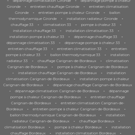
-
-
dépannage climatisation Gironde
dépannage pompe à chaleur
-
-
Gironde
entretien chauffage Gironde
entretien climatisation
-
-
Gironde
entretien pompe à chaleur Gironde
ballon
-
-
thermodynamique Gironde
installation radiateur Gironde
-
-
-
chauffage 33
climatisation 33
pompe à chaleur 33
-
-
installation chauffage 33
installation climatisation 33
-
-
installation pompe à chaleur 33
dépannage chauffage 33
-
-
dépannage climatisation 33
dépannage pompe à chaleur 33
-
-
entretien chauffage 33
entretien climatisation 33
entretien
-
-
pompe à chaleur 33
ballon thermodynamique 33
installation
-
-
radiateur 33
chauffage Carignan-de-Bordeaux
climatisation
-
Carignan-de-Bordeaux
pompe à chaleur Carignan-de-Bordeaux
-
-
installation chauffage Carignan-de-Bordeaux
installation
-
climatisation Carignan-de-Bordeaux
installation pompe à chaleur
-
Carignan-de-Bordeaux
dépannage chauffage Carignan-de-Bordeaux
-
-
dépannage climatisation Carignan-de-Bordeaux
dépannage
-
pompe à chaleur Carignan-de-Bordeaux
entretien chauffage
-
Carignan-de-Bordeaux
entretien climatisation Carignan-de-
-
-
Bordeaux
entretien pompe à chaleur Carignan-de-Bordeaux
-
ballon thermodynamique Carignan-de-Bordeaux
installation
-
-
radiateur Carignan-de-Bordeaux
chauffage Bordeaux
-
-
climatisation Bordeaux
pompe à chaleur Bordeaux
installation
-
-
chauffage Bordeaux
installation climatisation Bordeaux