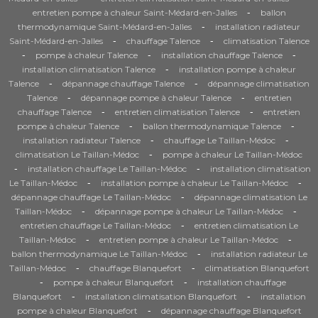
-
entretien pompe à chaleur Saint-Médard-en-Jalles
ballon
-
thermodynamique Saint-Médard-en-Jalles
installation radiateur
-
-
Saint-Médard-en-Jalles
chauffage Talence
climatisation Talence
-
-
-
pompe à chaleur Talence
installation chauffage Talence
-
installation climatisation Talence
installation pompe à chaleur
-
-
Talence
dépannage chauffage Talence
dépannage climatisation
-
-
Talence
dépannage pompe à chaleur Talence
entretien
-
-
chauffage Talence
entretien climatisation Talence
entretien
-
-
pompe à chaleur Talence
ballon thermodynamique Talence
-
-
installation radiateur Talence
chauffage Le Taillan-Médoc
-
climatisation Le Taillan-Médoc
pompe à chaleur Le Taillan-Médoc
-
-
installation chauffage Le Taillan-Médoc
installation climatisation
-
-
Le Taillan-Médoc
installation pompe à chaleur Le Taillan-Médoc
-
dépannage chauffage Le Taillan-Médoc
dépannage climatisation Le
-
-
Taillan-Médoc
dépannage pompe à chaleur Le Taillan-Médoc
-
entretien chauffage Le Taillan-Médoc
entretien climatisation Le
-
-
Taillan-Médoc
entretien pompe à chaleur Le Taillan-Médoc
-
ballon thermodynamique Le Taillan-Médoc
installation radiateur Le
-
-
Taillan-Médoc
chauffage Blanquefort
climatisation Blanquefort
-
-
pompe à chaleur Blanquefort
installation chauffage
-
-
Blanquefort
installation climatisation Blanquefort
installation
-
pompe à chaleur Blanquefort
dépannage chauffage Blanquefort