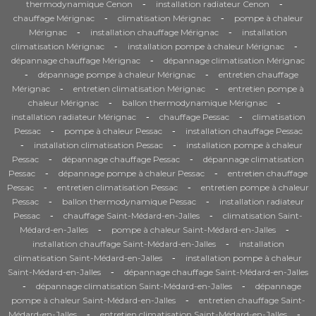
-
-
thermodynamique Cenon
installation radiateur Cenon
-
-
chauffage Mérignac
climatisation Mérignac
pompe à chaleur
-
-
Mérignac
installation chauffage Mérignac
installation
-
-
climatisation Mérignac
installation pompe à chaleur Mérignac
-
dépannage chauffage Mérignac
dépannage climatisation Mérignac
-
-
dépannage pompe à chaleur Mérignac
entretien chauffage
-
-
Mérignac
entretien climatisation Mérignac
entretien pompe à
-
-
chaleur Mérignac
ballon thermodynamique Mérignac
-
-
installation radiateur Mérignac
chauffage Pessac
climatisation
-
-
Pessac
pompe à chaleur Pessac
installation chauffage Pessac
-
-
installation climatisation Pessac
installation pompe à chaleur
-
-
Pessac
dépannage chauffage Pessac
dépannage climatisation
-
-
Pessac
dépannage pompe à chaleur Pessac
entretien chauffage
-
-
Pessac
entretien climatisation Pessac
entretien pompe à chaleur
-
-
Pessac
ballon thermodynamique Pessac
installation radiateur
-
-
Pessac
chauffage Saint-Médard-en-Jalles
climatisation Saint-
-
-
Médard-en-Jalles
pompe à chaleur Saint-Médard-en-Jalles
-
installation chauffage Saint-Médard-en-Jalles
installation
-
climatisation Saint-Médard-en-Jalles
installation pompe à chaleur
-
Saint-Médard-en-Jalles
dépannage chauffage Saint-Médard-en-Jalles
-
-
dépannage climatisation Saint-Médard-en-Jalles
dépannage
-
pompe à chaleur Saint-Médard-en-Jalles
entretien chauffage Saint-
-
-
Médard-en-Jalles
entretien climatisation Saint-Médard-en-Jalles