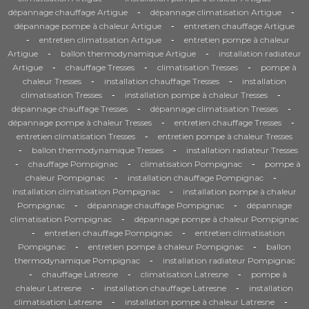
-
-
dépannage chauffage Artigue
dépannage climatisation Artigue
-
dépannage pompe à chaleur Artigue
entretien chauffage Artigue
-
-
entretien climatisation Artigue
entretien pompe à chaleur
-
-
Artigue
ballon thermodynamique Artigue
installation radiateur
-
-
-
Artigue
chauffage Tresses
climatisation Tresses
pompe à
-
-
chaleur Tresses
installation chauffage Tresses
installation
-
-
climatisation Tresses
installation pompe à chaleur Tresses
-
-
dépannage chauffage Tresses
dépannage climatisation Tresses
-
-
dépannage pompe à chaleur Tresses
entretien chauffage Tresses
-
entretien climatisation Tresses
entretien pompe à chaleur Tresses
-
-
ballon thermodynamique Tresses
installation radiateur Tresses
-
-
-
chauffage Pompignac
climatisation Pompignac
pompe à
-
-
chaleur Pompignac
installation chauffage Pompignac
-
installation climatisation Pompignac
installation pompe à chaleur
-
-
Pompignac
dépannage chauffage Pompignac
dépannage
-
climatisation Pompignac
dépannage pompe à chaleur Pompignac
-
-
entretien chauffage Pompignac
entretien climatisation
-
-
Pompignac
entretien pompe à chaleur Pompignac
ballon
-
thermodynamique Pompignac
installation radiateur Pompignac
-
-
-
chauffage Latresne
climatisation Latresne
pompe à
-
-
chaleur Latresne
installation chauffage Latresne
installation
-
-
climatisation Latresne
installation pompe à chaleur Latresne