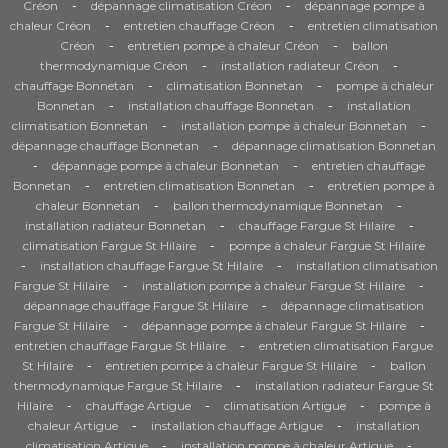
-
-
Créon
dépannage climatisation Créon
dépannage pompe à
-
-
chaleur Créon
entretien chauffage Créon
entretien climatisation
-
-
Créon
entretien pompe à chaleur Créon
ballon
-
-
thermodynamique Créon
installation radiateur Créon
-
-
chauffage Bonnetan
climatisation Bonnetan
pompe à chaleur
-
-
Bonnetan
installation chauffage Bonnetan
installation
-
-
climatisation Bonnetan
installation pompe à chaleur Bonnetan
-
dépannage chauffage Bonnetan
dépannage climatisation Bonnetan
-
-
dépannage pompe à chaleur Bonnetan
entretien chauffage
-
-
Bonnetan
entretien climatisation Bonnetan
entretien pompe à
-
-
chaleur Bonnetan
ballon thermodynamique Bonnetan
-
-
installation radiateur Bonnetan
chauffage Fargue St Hilaire
-
climatisation Fargue St Hilaire
pompe à chaleur Fargue St Hilaire
-
-
installation chauffage Fargue St Hilaire
installation climatisation
-
-
Fargue St Hilaire
installation pompe à chaleur Fargue St Hilaire
-
dépannage chauffage Fargue St Hilaire
dépannage climatisation
-
-
Fargue St Hilaire
dépannage pompe à chaleur Fargue St Hilaire
-
entretien chauffage Fargue St Hilaire
entretien climatisation Fargue
-
-
St Hilaire
entretien pompe à chaleur Fargue St Hilaire
ballon
-
thermodynamique Fargue St Hilaire
installation radiateur Fargue St
-
-
-
Hilaire
chauffage Artigue
climatisation Artigue
pompe à
-
-
chaleur Artigue
installation chauffage Artigue
installation
-
-
climatisation Artigue
installation pompe à chaleur Artigue