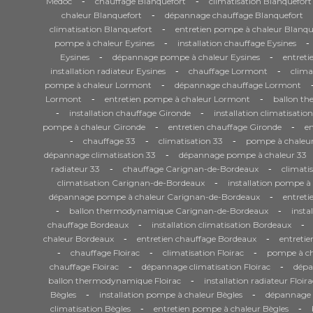
-
-
Médoc
chauffage Blanquefort
climatisation Blanquefort
-
chaleur Blanquefort
dépannage chauffage Blanquefort
-
climatisation Blanquefort
entretien pompe à chaleur Blanqu
-
-
pompe à chaleur Eysines
installation chauffage Eysines
-
-
Eysines
dépannage pompe à chaleur Eysines
entreti
-
-
installation radiateur Eysines
chauffage Lormont
clima
-
pompe à chaleur Lormont
dépannage chauffage Lormont
-
-
Lormont
entretien pompe à chaleur Lormont
ballon t
-
-
installation chauffage Gironde
installation climatisatio
-
-
pompe à chaleur Gironde
entretien chauffage Gironde
en
-
-
-
chauffage 33
climatisation 33
pompe à chaleur
-
dépannage climatisation 33
dépannage pompe à chaleur 33
-
-
radiateur 33
chauffage Carignan-de-Bordeaux
climati
-
climatisation Carignan-de-Bordeaux
installation pompe 
-
dépannage pompe à chaleur Carignan-de-Bordeaux
entret
-
-
ballon thermodynamique Carignan-de-Bordeaux
insta
-
-
chauffage Bordeaux
installation climatisation Bordeaux
-
-
chaleur Bordeaux
entretien chauffage Bordeaux
entretie
-
-
-
chauffage Floirac
climatisation Floirac
pompe à cha
-
-
chauffage Floirac
dépannage climatisation Floirac
dépa
-
ballon thermodynamique Floirac
installation radiateur Floira
-
-
Bègles
installation pompe à chaleur Bègles
dépannage 
-
-
climatisation Bègles
entretien pompe à chaleur Bègles