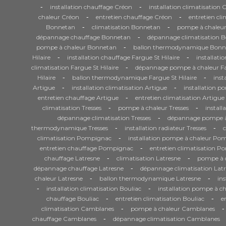
-
-
installation chauffage Créon
installation climatisation 
-
-
chaleur Créon
entretien chauffage Créon
entretien cl
-
-
Bonnetan
climatisation Bonnetan
pompe à chaleu
-
dépannage chauffage Bonnetan
dépannage climatisation 
-
pompe à chaleur Bonnetan
ballon thermodynamique Bonn
-
-
Hilaire
installation chauffage Fargue St Hilaire
installati
-
climatisation Fargue St Hilaire
dépannage pompe à chaleur Far
-
-
Hilaire
ballon thermodynamique Fargue St Hilaire
inst
-
-
Artigue
installation climatisation Artigue
installation p
-
entretien chauffage Artigue
entretien climatisation Artigue
-
-
climatisation Tresses
pompe à chaleur Tresses
install
-
dépannage climatisation Tresses
dépannage pompe à 
-
-
thermodynamique Tresses
installation radiateur Tresses
-
climatisation Pompignac
installation pompe à chaleur Po
-
entretien chauffage Pompignac
entretien climatisation 
-
-
chauffage Latresne
climatisation Latresne
pompe à c
-
dépannage chauffage Latresne
dépannage climatisation Lat
-
-
chaleur Latresne
ballon thermodynamique Latresne
ins
-
-
installation climatisation Bouliac
installation pompe à ch
-
-
chauffage Bouliac
entretien climatisation Bouliac
e
-
-
climatisation Camblanes
pompe à chaleur Camblanes
-
chauffage Camblanes
dépannage climatisation Camblanes