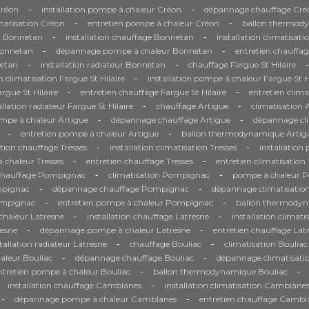
-
-
Créon
installation pompe à chaleur Créon
dépannage chauffage Cré
-
-
imatisation Créon
entretien pompe à chaleur Créon
ballon thermod
-
-
r Bonnetan
installation chauffage Bonnetan
installation climatisat
-
-
Bonnetan
dépannage pompe à chaleur Bonnetan
entretien chauffa
-
-
-
etan
installation radiateur Bonnetan
chauffage Fargue St Hilaire
-
on climatisation Fargue St Hilaire
installation pompe à chaleur Fargue St H
-
-
gue St Hilaire
entretien chauffage Fargue St Hilaire
entretien clima
-
-
allation radiateur Fargue St Hilaire
chauffage Artigue
climatisation 
-
-
ompe à chaleur Artigue
dépannage chauffage Artigue
dépannage cli
-
-
entretien pompe à chaleur Artigue
ballon thermodynamique Artig
-
-
ation chauffage Tresses
installation climatisation Tresses
installation
-
-
chaleur Tresses
entretien chauffage Tresses
entretien climatisation 
-
-
chauffage Pompignac
climatisation Pompignac
pompe à chaleur 
-
-
mpignac
dépannage chauffage Pompignac
dépannage climatisati
-
-
Pompignac
entretien pompe à chaleur Pompignac
ballon thermody
-
-
haleur Latresne
installation chauffage Latresne
installation climati
-
-
resne
dépannage pompe à chaleur Latresne
entretien chauffage Lat
-
-
tallation radiateur Latresne
chauffage Bouliac
climatisation Bouliac
-
-
aleur Bouliac
dépannage chauffage Bouliac
dépannage climatisati
-
-
ntretien pompe à chaleur Bouliac
ballon thermodynamique Bouliac
-
installation chauffage Camblanes
installation climatisation Camblane
-
-
dépannage pompe à chaleur Camblanes
entretien chauffage Cambl