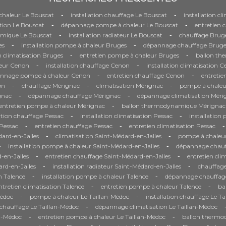
-
-
haleur Le Bouscat
installation chauffage Le Bouscat
installation c
-
-
tion Le Bouscat
dépannage pompe à chaleur Le Bouscat
entretien 
-
-
mique Le Bouscat
installation radiateur Le Bouscat
chauffage Brug
-
-
es
installation pompe à chaleur Bruges
dépannage chauffage Bruge
-
-
n climatisation Bruges
entretien pompe à chaleur Bruges
ballon th
-
-
eur Cenon
installation chauffage Cenon
installation climatisation 
-
-
nnage pompe à chaleur Cenon
entretien chauffage Cenon
entretie
-
-
-
on
chauffage Mérignac
climatisation Mérignac
pompe à chaleu
-
-
gnac
dépannage chauffage Mérignac
dépannage climatisation Méri
-
entretien pompe à chaleur Mérignac
ballon thermodynamique Mérignac
-
-
ation chauffage Pessac
installation climatisation Pessac
installation
-
-
-
Pessac
entretien chauffage Pessac
entretien climatisation Pessac
-
-
ard-en-Jalles
climatisation Saint-Médard-en-Jalles
pompe à chaleur
-
-
installation pompe à chaleur Saint-Médard-en-Jalles
dépannage chauf
-
-
-en-Jalles
entretien chauffage Saint-Médard-en-Jalles
entretien cli
-
-
rd-en-Jalles
installation radiateur Saint-Médard-en-Jalles
chauffage
-
-
on Talence
installation pompe à chaleur Talence
dépannage chauffag
-
-
ntretien climatisation Talence
entretien pompe à chaleur Talence
ba
-
-
Médoc
pompe à chaleur Le Taillan-Médoc
installation chauffage Le T
-
hauffage Le Taillan-Médoc
dépannage climatisation Le Taillan-Médoc
-
-
an-Médoc
entretien pompe à chaleur Le Taillan-Médoc
ballon thermo