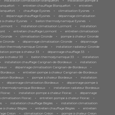
-
-
installation climatisation Blanquefort
installation pompe à
-
-
anquefort
entretien chauffage Blanquefort
entretien
-
-
-
Blanquefort
chauffage Eysines
climatisation Eysines
-
-
dépannage chauffage Eysines
dépannage climatisation
-
-
 à chaleur Eysines
ballon thermodynamique Eysines
-
-
e Lormont
installation climatisation Lormont
installation
-
-
ont
entretien chauffage Lormont
entretien climatisation
-
-
 Gironde
climatisation Gironde
pompe à chaleur Gironde
-
-
e Gironde
dépannage climatisation Gironde
dépannage
-
allon thermodynamique Gironde
installation radiateur Gironde
-
-
allation pompe à chaleur 33
dépannage chauffage 33
-
-
pe à chaleur 33
ballon thermodynamique 33
installation
-
-
installation chauffage Carignan-de-Bordeaux
installation
-
-
eaux
dépannage climatisation Carignan-de-Bordeaux
-
e-Bordeaux
entretien pompe à chaleur Carignan-de-Bordeaux
-
-
isation Bordeaux
pompe à chaleur Bordeaux
installation
-
-
dépannage climatisation Bordeaux
dépannage pompe à
-
on thermodynamique Bordeaux
installation radiateur Bordeaux
-
-
 Floirac
installation pompe à chaleur Floirac
dépannage
-
-
n climatisation Floirac
entretien pompe à chaleur Floirac
-
-
es
installation chauffage Bègles
installation climatisation
-
-
 à chaleur Bègles
entretien chauffage Bègles
entretien
-
-
fage Créon
climatisation Créon
pompe à chaleur Créon