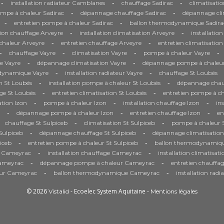
-
-
-
installation radiateur Camblanes
chauffage Sadirac
climatisatio
-
-
ompe à chaleur Sadirac
dépannage chauffage Sadirac
dépannage cli
-
-
entretien pompe à chaleur Sadirac
ballon thermodynamique Sadira
-
-
tion chauffage Arveyre
installation climatisation Arveyre
installatio
-
-
haleur Arveyre
entretien chauffage Arveyre
entretien climatisatio
-
-
-
-
chauffage Vayre
climatisation Vayre
pompe à chaleur Vayre
-
-
e Vayre
dépannage climatisation Vayre
dépannage pompe à chaleur
-
-
dynamique Vayre
installation radiateur Vayre
chauffage St Loubés
-
-
on St Loubés
installation pompe à chaleur St Loubés
dépannage chau
-
-
ge St Loubés
entretien climatisation St Loubés
entretien pompe à ch
-
-
-
ation Izon
pompe à chaleur Izon
installation chauffage Izon
in
-
-
-
dépannage pompe à chaleur Izon
entretien chauffage Izon
en
-
-
chauffage St Sulpiceb
climatisation St Sulpiceb
pompe à chaleur S
-
-
Sulpiceb
dépannage chauffage St Sulpiceb
dépannage climatisation
-
-
iceb
entretien pompe à chaleur St Sulpiceb
ballon thermodynamiqu
-
-
r Cameyrac
installation chauffage Cameyrac
installation climatisa
-
-
Cameyrac
dépannage pompe à chaleur Cameyrac
entretien chauff
-
-
eur Cameyrac
ballon thermodynamique Cameyrac
installation rad
© 2026
- Ecoelec System Aquitaine -
Vistalid
Mentions légales