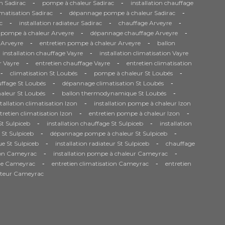
-
-
n Sadirac
pompe à chaleur Sadirac
installation chauffage
-
-
matisation Sadirac
dépannage pompe à chaleur Sadirac
-
-
-
c
installation radiateur Sadirac
chauffage Arveyre
-
-
n pompe à chaleur Arveyre
dépannage chauffage Arveyre
-
-
n Arveyre
entretien pompe à chaleur Arveyre
ballon
-
installation chauffage Vayre
installation climatisation Vayre
-
-
 Vayre
entretien chauffage Vayre
entretien climatisation
-
-
-
climatisation St Loubés
pompe à chaleur St Loubés
-
-
ffage St Loubés
dépannage climatisation St Loubés
-
-
aleur St Loubés
ballon thermodynamique St Loubés
-
stallation climatisation Izon
installation pompe à chaleur Izon
-
-
tretien climatisation Izon
entretien pompe à chaleur Izon
-
-
t Sulpiceb
installation chauffage St Sulpiceb
installation
-
-
 St Sulpiceb
dépannage pompe à chaleur St Sulpiceb
-
-
e St Sulpiceb
installation radiateur St Sulpiceb
chauffage
-
-
tion Cameyrac
installation pompe à chaleur Cameyrac
-
-
age Cameyrac
entretien climatisation Cameyrac
entretien
iateur Cameyrac