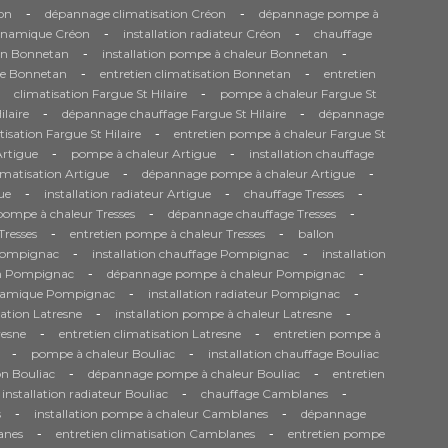
-
-
on
dépannage climatisation Créon
dépannage pompe à
-
-
ynamique Créon
installation radiateur Créon
chauffage
-
-
ion Bonnetan
installation pompe à chaleur Bonnetan
-
-
ge Bonnetan
entretien climatisation Bonnetan
entretien
-
climatisation Fargue St Hilaire
pompe à chaleur Fargue St
-
-
ilaire
dépannage chauffage Fargue St Hilaire
dépannage
-
tisation Fargue St Hilaire
entretien pompe à chaleur Fargue St
-
-
Artigue
pompe à chaleur Artigue
installation chauffage
-
-
matisation Artigue
dépannage pompe à chaleur Artigue
-
-
-
ue
installation radiateur Artigue
chauffage Tresses
-
-
 pompe à chaleur Tresses
dépannage chauffage Tresses
-
-
Tresses
entretien pompe à chaleur Tresses
ballon
-
-
Pompignac
installation chauffage Pompignac
installation
-
-
on Pompignac
dépannage pompe à chaleur Pompignac
-
-
namique Pompignac
installation radiateur Pompignac
-
-
sation Latresne
installation pompe à chaleur Latresne
-
-
resne
entretien climatisation Latresne
entretien pompe à
-
-
pompe à chaleur Bouliac
installation chauffage Bouliac
-
-
on Bouliac
dépannage pompe à chaleur Bouliac
entretien
-
-
installation radiateur Bouliac
chauffage Camblanes
-
-
s
installation pompe à chaleur Camblanes
dépannage
-
-
anes
entretien climatisation Camblanes
entretien pompe