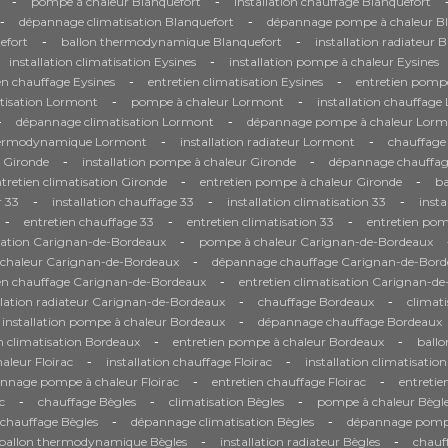
-
-
pompe à chaleur Blanquefort
installation chauffage Blanquefort
-
-
dépannage climatisation Blanquefort
dépannage pompe à chaleur Bl
-
-
efort
ballon thermodynamique Blanquefort
installation radiateur 
-
installation climatisation Eysines
installation pompe à chaleur Eysines
-
-
en chauffage Eysines
entretien climatisation Eysines
entretien pompe
-
-
tisation Lormont
pompe à chaleur Lormont
installation chauffag
-
-
dépannage climatisation Lormont
dépannage pompe à chaleur Lorm
-
-
hermodynamique Lormont
installation radiateur Lormont
chauffage
-
-
n Gironde
installation pompe à chaleur Gironde
dépannage chauffag
-
-
tretien climatisation Gironde
entretien pompe à chaleur Gironde
b
-
-
-
 33
installation chauffage 33
installation climatisation 33
inst
-
-
-
entretien chauffage 33
entretien climatisation 33
entretien pom
-
sation Carignan-de-Bordeaux
pompe à chaleur Carignan-de-Bordeaux
-
à chaleur Carignan-de-Bordeaux
dépannage chauffage Carignan-de-Bord
-
ien chauffage Carignan-de-Bordeaux
entretien climatisation Carignan-d
-
-
llation radiateur Carignan-de-Bordeaux
chauffage Bordeaux
climat
-
installation pompe à chaleur Bordeaux
dépannage chauffage Bordeaux
-
-
n climatisation Bordeaux
entretien pompe à chaleur Bordeaux
ball
-
-
leur Floirac
installation chauffage Floirac
installation climatisation
-
-
nnage pompe à chaleur Floirac
entretien chauffage Floirac
entretie
-
-
-
c
chauffage Bègles
climatisation Bègles
pompe à chaleur Bègl
-
-
chauffage Bègles
dépannage climatisation Bègles
dépannage pompe
-
-
ballon thermodynamique Bègles
installation radiateur Bègles
chauf