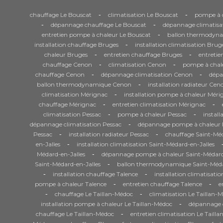
-
-
chauffage Le Bouscat
climatisation Le Bouscat
pompe à c
-
-
dépannage chauffage Le Bouscat
dépannage climatisa
-
entretien pompe à chaleur Le Bouscat
ballon thermodyna
-
installation chauffage Bruges
installation climatisation Brug
-
-
chaleur Bruges
entretien chauffage Bruges
entretie
-
-
chauffage Cenon
climatisation Cenon
pompe à chal
-
-
chauffage Cenon
dépannage climatisation Cenon
dépa
-
ballon thermodynamique Cenon
installation radiateur Cen
-
climatisation Mérignac
installation pompe à chaleur Méri
-
-
chauffage Mérignac
entretien climatisation Mérignac
-
-
climatisation Pessac
pompe à chaleur Pessac
install
-
dépannage climatisation Pessac
dépannage pompe à chaleur 
-
-
Pessac
installation radiateur Pessac
chauffage Saint-Méd
-
en-Jalles
installation climatisation Saint-Médard-en-Jalles
-
Médard-en-Jalles
dépannage pompe à chaleur Saint-Médard
-
Saint-Médard-en-Jalles
ballon thermodynamique Saint-Méda
-
-
installation chauffage Talence
installation climatisati
-
-
pompe à chaleur Talence
entretien chauffage Talence
e
-
-
chauffage Le Taillan-Médoc
climatisation Le Taillan-
-
installation pompe à chaleur Le Taillan-Médoc
dépannage c
-
chauffage Le Taillan-Médoc
entretien climatisation Le Taill