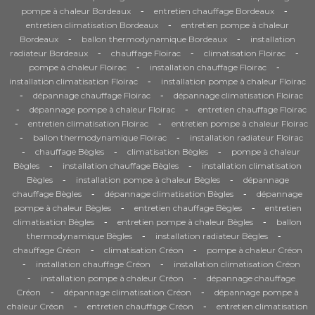
-
-
pompe à chaleur Bordeaux
entretien chauffage Bordeaux
-
entretien climatisation Bordeaux
entretien pompe à chaleur
-
-
Bordeaux
ballon thermodynamique Bordeaux
installation
-
-
-
radiateur Bordeaux
chauffage Floirac
climatisation Floirac
-
-
pompe à chaleur Floirac
installation chauffage Floirac
-
installation climatisation Floirac
installation pompe à chaleur Floirac
-
-
dépannage chauffage Floirac
dépannage climatisation Floirac
-
-
dépannage pompe à chaleur Floirac
entretien chauffage Floirac
-
-
entretien climatisation Floirac
entretien pompe à chaleur Floirac
-
-
ballon thermodynamique Floirac
installation radiateur Floirac
-
-
-
chauffage Bègles
climatisation Bègles
pompe à chaleur
-
-
Bègles
installation chauffage Bègles
installation climatisation
-
-
Bègles
installation pompe à chaleur Bègles
dépannage
-
-
chauffage Bègles
dépannage climatisation Bègles
dépannage
-
-
pompe à chaleur Bègles
entretien chauffage Bègles
entretien
-
-
climatisation Bègles
entretien pompe à chaleur Bègles
ballon
-
-
thermodynamique Bègles
installation radiateur Bègles
-
-
chauffage Créon
climatisation Créon
pompe à chaleur Créon
-
-
installation chauffage Créon
installation climatisation Créon
-
-
installation pompe à chaleur Créon
dépannage chauffage
-
-
Créon
dépannage climatisation Créon
dépannage pompe à
-
-
chaleur Créon
entretien chauffage Créon
entretien climatisation