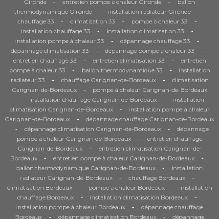
-
-
Gironde
entretien pompe à chaleur Gironde
ballon
-
-
thermodynamique Gironde
installation radiateur Gironde
-
-
-
chauffage 33
climatisation 33
pompe à chaleur 33
-
-
installation chauffage 33
installation climatisation 33
-
-
installation pompe à chaleur 33
dépannage chauffage 33
-
-
dépannage climatisation 33
dépannage pompe à chaleur 33
-
-
entretien chauffage 33
entretien climatisation 33
entretien
-
-
pompe à chaleur 33
ballon thermodynamique 33
installation
-
-
radiateur 33
chauffage Carignan-de-Bordeaux
climatisation
-
Carignan-de-Bordeaux
pompe à chaleur Carignan-de-Bordeaux
-
-
installation chauffage Carignan-de-Bordeaux
installation
-
climatisation Carignan-de-Bordeaux
installation pompe à chaleur
-
Carignan-de-Bordeaux
dépannage chauffage Carignan-de-Bordeaux
-
-
dépannage climatisation Carignan-de-Bordeaux
dépannage
-
pompe à chaleur Carignan-de-Bordeaux
entretien chauffage
-
Carignan-de-Bordeaux
entretien climatisation Carignan-de-
-
-
Bordeaux
entretien pompe à chaleur Carignan-de-Bordeaux
-
ballon thermodynamique Carignan-de-Bordeaux
installation
-
-
radiateur Carignan-de-Bordeaux
chauffage Bordeaux
-
-
climatisation Bordeaux
pompe à chaleur Bordeaux
installation
-
-
chauffage Bordeaux
installation climatisation Bordeaux
-
installation pompe à chaleur Bordeaux
dépannage chauffage
-
-
Bordeaux
dépannage climatisation Bordeaux
dépannage