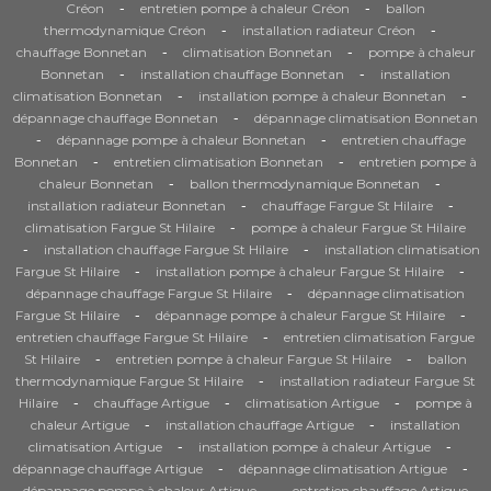
-
-
Créon
entretien pompe à chaleur Créon
ballon
-
-
thermodynamique Créon
installation radiateur Créon
-
-
chauffage Bonnetan
climatisation Bonnetan
pompe à chaleur
-
-
Bonnetan
installation chauffage Bonnetan
installation
-
-
climatisation Bonnetan
installation pompe à chaleur Bonnetan
-
dépannage chauffage Bonnetan
dépannage climatisation Bonnetan
-
-
dépannage pompe à chaleur Bonnetan
entretien chauffage
-
-
Bonnetan
entretien climatisation Bonnetan
entretien pompe à
-
-
chaleur Bonnetan
ballon thermodynamique Bonnetan
-
-
installation radiateur Bonnetan
chauffage Fargue St Hilaire
-
climatisation Fargue St Hilaire
pompe à chaleur Fargue St Hilaire
-
-
installation chauffage Fargue St Hilaire
installation climatisation
-
-
Fargue St Hilaire
installation pompe à chaleur Fargue St Hilaire
-
dépannage chauffage Fargue St Hilaire
dépannage climatisation
-
-
Fargue St Hilaire
dépannage pompe à chaleur Fargue St Hilaire
-
entretien chauffage Fargue St Hilaire
entretien climatisation Fargue
-
-
St Hilaire
entretien pompe à chaleur Fargue St Hilaire
ballon
-
thermodynamique Fargue St Hilaire
installation radiateur Fargue St
-
-
-
Hilaire
chauffage Artigue
climatisation Artigue
pompe à
-
-
chaleur Artigue
installation chauffage Artigue
installation
-
-
climatisation Artigue
installation pompe à chaleur Artigue
-
-
dépannage chauffage Artigue
dépannage climatisation Artigue
-
dépannage pompe à chaleur Artigue
entretien chauffage Artigue