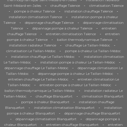
-
-
Saint-Médard-en-Jalles
chauffage Talence
climatisation Talence
-
-
-
pompe à chaleur Talence
installation chauffage Talence
-
installation climatisation Talence
installation pompe à chaleur
-
-
Talence
dépannage chauffage Talence
dépannage climatisation
-
-
Talence
dépannage pompe à chaleur Talence
entretien
-
-
chauffage Talence
entretien climatisation Talence
entretien
-
-
pompe à chaleur Talence
ballon thermodynamique Talence
-
-
installation radiateur Talence
chauffage Le Taillan-Médoc
-
climatisation Le Taillan-Médoc
pompe à chaleur Le Taillan-Médoc
-
-
installation chauffage Le Taillan-Médoc
installation climatisation
-
-
Le Taillan-Médoc
installation pompe à chaleur Le Taillan-Médoc
-
dépannage chauffage Le Taillan-Médoc
dépannage climatisation Le
-
-
Taillan-Médoc
dépannage pompe à chaleur Le Taillan-Médoc
-
entretien chauffage Le Taillan-Médoc
entretien climatisation Le
-
-
Taillan-Médoc
entretien pompe à chaleur Le Taillan-Médoc
-
ballon thermodynamique Le Taillan-Médoc
installation radiateur Le
-
-
Taillan-Médoc
chauffage Blanquefort
climatisation Blanquefort
-
-
pompe à chaleur Blanquefort
installation chauffage
-
-
Blanquefort
installation climatisation Blanquefort
installation
-
pompe à chaleur Blanquefort
dépannage chauffage Blanquefort
-
-
dépannage climatisation Blanquefort
dépannage pompe à
-
-
chaleur Blanquefort
entretien chauffage Blanquefort
entretien