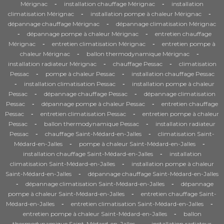
-
-
Mérignac
installation chauffage Mérignac
installation
-
-
climatisation Mérignac
installation pompe à chaleur Mérignac
-
dépannage chauffage Mérignac
dépannage climatisation Mérignac
-
-
dépannage pompe à chaleur Mérignac
entretien chauffage
-
-
Mérignac
entretien climatisation Mérignac
entretien pompe à
-
-
chaleur Mérignac
ballon thermodynamique Mérignac
-
-
installation radiateur Mérignac
chauffage Pessac
climatisation
-
-
Pessac
pompe à chaleur Pessac
installation chauffage Pessac
-
-
installation climatisation Pessac
installation pompe à chaleur
-
-
Pessac
dépannage chauffage Pessac
dépannage climatisation
-
-
Pessac
dépannage pompe à chaleur Pessac
entretien chauffage
-
-
Pessac
entretien climatisation Pessac
entretien pompe à chaleur
-
-
Pessac
ballon thermodynamique Pessac
installation radiateur
-
-
Pessac
chauffage Saint-Médard-en-Jalles
climatisation Saint-
-
-
Médard-en-Jalles
pompe à chaleur Saint-Médard-en-Jalles
-
installation chauffage Saint-Médard-en-Jalles
installation
-
climatisation Saint-Médard-en-Jalles
installation pompe à chaleur
-
Saint-Médard-en-Jalles
dépannage chauffage Saint-Médard-en-Jalles
-
-
dépannage climatisation Saint-Médard-en-Jalles
dépannage
-
pompe à chaleur Saint-Médard-en-Jalles
entretien chauffage Saint-
-
-
Médard-en-Jalles
entretien climatisation Saint-Médard-en-Jalles
-
entretien pompe à chaleur Saint-Médard-en-Jalles
ballon
-
thermodynamique Saint-Médard-en-Jalles
installation radiateur