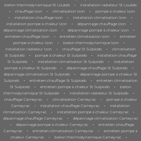
-
ballon thermodynamique St Loubés
installation radiateur St Loubés
-
-
-
chauffage Izon
climatisation Izon
pompe à chaleur Izon
-
-
-
installation chauffage Izon
installation climatisation Izon
-
-
installation pompe à chaleur Izon
dépannage chauffage Izon
-
-
dépannage climatisation Izon
dépannage pompe à chaleur Izon
-
-
entretien chauffage Izon
entretien climatisation Izon
entretien
-
-
pompe à chaleur Izon
ballon thermodynamique Izon
-
-
installation radiateur Izon
chauffage St Sulpiceb
climatisation
-
-
St Sulpiceb
pompe à chaleur St Sulpiceb
installation chauffage
-
-
St Sulpiceb
installation climatisation St Sulpiceb
installation
-
-
pompe à chaleur St Sulpiceb
dépannage chauffage St Sulpiceb
-
dépannage climatisation St Sulpiceb
dépannage pompe à chaleur St
-
-
Sulpiceb
entretien chauffage St Sulpiceb
entretien climatisation
-
-
St Sulpiceb
entretien pompe à chaleur St Sulpiceb
ballon
-
-
thermodynamique St Sulpiceb
installation radiateur St Sulpiceb
-
-
chauffage Cameyrac
climatisation Cameyrac
pompe à chaleur
-
-
Cameyrac
installation chauffage Cameyrac
installation
-
-
climatisation Cameyrac
installation pompe à chaleur Cameyrac
-
dépannage chauffage Cameyrac
dépannage climatisation Cameyrac
-
-
dépannage pompe à chaleur Cameyrac
entretien chauffage
-
-
Cameyrac
entretien climatisation Cameyrac
entretien pompe à
-
-
chaleur Cameyrac
ballon thermodynamique Cameyrac