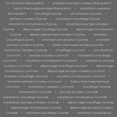
-
climatisation Blanquefort
entretien pompe à chaleur Blanquefort
-
-
ballon thermodynamique Blanquefort
installation radiateur
-
-
-
Blanquefort
chauffage Eysines
climatisation Eysines
-
-
pompe à chaleur Eysines
installation chauffage Eysines
-
installation climatisation Eysines
installation pompe à chaleur
-
-
Eysines
dépannage chauffage Eysines
dépannage climatisation
-
-
Eysines
dépannage pompe à chaleur Eysines
entretien
-
-
chauffage Eysines
entretien climatisation Eysines
entretien
-
-
pompe à chaleur Eysines
ballon thermodynamique Eysines
-
-
installation radiateur Eysines
chauffage Lormont
climatisation
-
-
Lormont
pompe à chaleur Lormont
installation chauffage
-
-
Lormont
installation climatisation Lormont
installation pompe
-
-
à chaleur Lormont
dépannage chauffage Lormont
dépannage
-
-
climatisation Lormont
dépannage pompe à chaleur Lormont
-
-
entretien chauffage Lormont
entretien climatisation Lormont
-
entretien pompe à chaleur Lormont
ballon thermodynamique
-
-
Lormont
installation radiateur Lormont
chauffage Gironde
-
-
-
climatisation Gironde
pompe à chaleur Gironde
-
-
installation chauffage Gironde
installation climatisation Gironde
-
installation pompe à chaleur Gironde
dépannage chauffage Gironde
-
-
dépannage climatisation Gironde
dépannage pompe à chaleur
-
-
Gironde
entretien chauffage Gironde
entretien climatisation