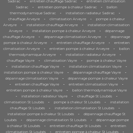
-
-
Sadirac
entretien chauffage Sadirac
entretien climatisation
-
-
Sadirac
entretien pompe à chaleur Sadirac
ballon
-
-
thermodynamique Sadirac
installation radiateur Sadirac
-
-
chauffage Arveyre
climatisation Arveyre
pompe à chaleur
-
-
Arveyre
installation chauffage Arveyre
installation climatisation
-
-
Arveyre
installation pompe à chaleur Arveyre
dépannage
-
-
chauffage Arveyre
dépannage climatisation Arveyre
dépannage
-
-
pompe à chaleur Arveyre
entretien chauffage Arveyre
entretien
-
-
climatisation Arveyre
entretien pompe à chaleur Arveyre
ballon
-
-
thermodynamique Arveyre
installation radiateur Arveyre
-
-
chauffage Vayre
climatisation Vayre
pompe à chaleur Vayre
-
-
-
installation chauffage Vayre
installation climatisation Vayre
-
-
installation pompe à chaleur Vayre
dépannage chauffage Vayre
-
dépannage climatisation Vayre
dépannage pompe à chaleur Vayre
-
-
-
entretien chauffage Vayre
entretien climatisation Vayre
-
entretien pompe à chaleur Vayre
ballon thermodynamique Vayre
-
-
-
installation radiateur Vayre
chauffage St Loubés
-
-
climatisation St Loubés
pompe à chaleur St Loubés
installation
-
-
chauffage St Loubés
installation climatisation St Loubés
-
installation pompe à chaleur St Loubés
dépannage chauffage St
-
-
Loubés
dépannage climatisation St Loubés
dépannage pompe
-
-
à chaleur St Loubés
entretien chauffage St Loubés
entretien
-
-
climatisation St Loubés
entretien pompe à chaleur St Loubés