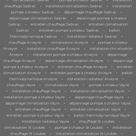
-
-
chauffage Sadirac
installation climatisation Sadirac
installation
-
-
pompe à chaleur Sadirac
dépannage chauffage Sadirac
-
dépannage climatisation Sadirac
dépannage pompe à chaleur
-
-
Sadirac
entretien chauffage Sadirac
entretien climatisation
-
-
Sadirac
entretien pompe à chaleur Sadirac
ballon
-
-
thermodynamique Sadirac
installation radiateur Sadirac
-
-
chauffage Arveyre
climatisation Arveyre
pompe à chaleur
-
-
Arveyre
installation chauffage Arveyre
installation climatisation
-
-
Arveyre
installation pompe à chaleur Arveyre
dépannage
-
-
chauffage Arveyre
dépannage climatisation Arveyre
dépannage
-
-
pompe à chaleur Arveyre
entretien chauffage Arveyre
entretien
-
-
climatisation Arveyre
entretien pompe à chaleur Arveyre
ballon
-
-
thermodynamique Arveyre
installation radiateur Arveyre
-
-
chauffage Vayre
climatisation Vayre
pompe à chaleur Vayre
-
-
-
installation chauffage Vayre
installation climatisation Vayre
-
-
installation pompe à chaleur Vayre
dépannage chauffage Vayre
-
dépannage climatisation Vayre
dépannage pompe à chaleur Vayre
-
-
-
entretien chauffage Vayre
entretien climatisation Vayre
-
entretien pompe à chaleur Vayre
ballon thermodynamique Vayre
-
-
-
installation radiateur Vayre
chauffage St Loubés
-
-
climatisation St Loubés
pompe à chaleur St Loubés
installation
-
-
chauffage St Loubés
installation climatisation St Loubés