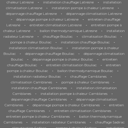
-
-
chaleur Latresne
installation chauffage Latresne
installation
-
-
climatisation Latresne
installation pompe à chaleur Latresne
-
dépannage chauffage Latresne
dépannage climatisation Latresne
-
-
dépannage pompe à chaleur Latresne
entretien chauffage
-
-
Latresne
entretien climatisation Latresne
entretien pompe à
-
-
chaleur Latresne
ballon thermodynamique Latresne
installation
-
-
-
radiateur Latresne
chauffage Bouliac
climatisation Bouliac
-
-
pompe à chaleur Bouliac
installation chauffage Bouliac
-
installation climatisation Bouliac
installation pompe à chaleur
-
-
Bouliac
dépannage chauffage Bouliac
dépannage climatisation
-
-
Bouliac
dépannage pompe à chaleur Bouliac
entretien
-
-
chauffage Bouliac
entretien climatisation Bouliac
entretien
-
-
pompe à chaleur Bouliac
ballon thermodynamique Bouliac
-
-
installation radiateur Bouliac
chauffage Camblanes
-
-
climatisation Camblanes
pompe à chaleur Camblanes
-
installation chauffage Camblanes
installation climatisation
-
-
Camblanes
installation pompe à chaleur Camblanes
-
dépannage chauffage Camblanes
dépannage climatisation
-
-
Camblanes
dépannage pompe à chaleur Camblanes
entretien
-
-
chauffage Camblanes
entretien climatisation Camblanes
-
entretien pompe à chaleur Camblanes
ballon thermodynamique
-
-
Camblanes
installation radiateur Camblanes
chauffage Sadirac
-
-
-
climatisation Sadirac
pompe à chaleur Sadirac
installation