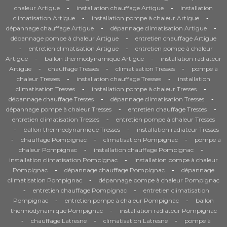
-
-
chaleur Artigue
installation chauffage Artigue
installation
-
-
climatisation Artigue
installation pompe à chaleur Artigue
-
-
dépannage chauffage Artigue
dépannage climatisation Artigue
-
dépannage pompe à chaleur Artigue
entretien chauffage Artigue
-
-
entretien climatisation Artigue
entretien pompe à chaleur
-
-
Artigue
ballon thermodynamique Artigue
installation radiateur
-
-
-
Artigue
chauffage Tresses
climatisation Tresses
pompe à
-
-
chaleur Tresses
installation chauffage Tresses
installation
-
-
climatisation Tresses
installation pompe à chaleur Tresses
-
-
dépannage chauffage Tresses
dépannage climatisation Tresses
-
-
dépannage pompe à chaleur Tresses
entretien chauffage Tresses
-
entretien climatisation Tresses
entretien pompe à chaleur Tresses
-
-
ballon thermodynamique Tresses
installation radiateur Tresses
-
-
-
chauffage Pompignac
climatisation Pompignac
pompe à
-
-
chaleur Pompignac
installation chauffage Pompignac
-
installation climatisation Pompignac
installation pompe à chaleur
-
-
Pompignac
dépannage chauffage Pompignac
dépannage
-
climatisation Pompignac
dépannage pompe à chaleur Pompignac
-
-
entretien chauffage Pompignac
entretien climatisation
-
-
Pompignac
entretien pompe à chaleur Pompignac
ballon
-
thermodynamique Pompignac
installation radiateur Pompignac
-
-
-
chauffage Latresne
climatisation Latresne
pompe à