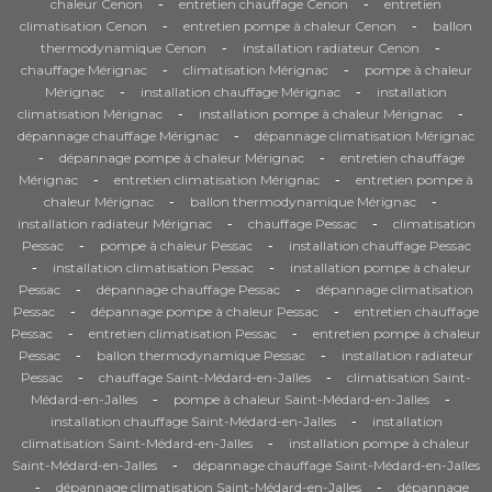
-
-
chaleur Cenon
entretien chauffage Cenon
entretien
-
-
climatisation Cenon
entretien pompe à chaleur Cenon
ballon
-
-
thermodynamique Cenon
installation radiateur Cenon
-
-
chauffage Mérignac
climatisation Mérignac
pompe à chaleur
-
-
Mérignac
installation chauffage Mérignac
installation
-
-
climatisation Mérignac
installation pompe à chaleur Mérignac
-
dépannage chauffage Mérignac
dépannage climatisation Mérignac
-
-
dépannage pompe à chaleur Mérignac
entretien chauffage
-
-
Mérignac
entretien climatisation Mérignac
entretien pompe à
-
-
chaleur Mérignac
ballon thermodynamique Mérignac
-
-
installation radiateur Mérignac
chauffage Pessac
climatisation
-
-
Pessac
pompe à chaleur Pessac
installation chauffage Pessac
-
-
installation climatisation Pessac
installation pompe à chaleur
-
-
Pessac
dépannage chauffage Pessac
dépannage climatisation
-
-
Pessac
dépannage pompe à chaleur Pessac
entretien chauffage
-
-
Pessac
entretien climatisation Pessac
entretien pompe à chaleur
-
-
Pessac
ballon thermodynamique Pessac
installation radiateur
-
-
Pessac
chauffage Saint-Médard-en-Jalles
climatisation Saint-
-
-
Médard-en-Jalles
pompe à chaleur Saint-Médard-en-Jalles
-
installation chauffage Saint-Médard-en-Jalles
installation
-
climatisation Saint-Médard-en-Jalles
installation pompe à chaleur
-
Saint-Médard-en-Jalles
dépannage chauffage Saint-Médard-en-Jalles
-
-
dépannage climatisation Saint-Médard-en-Jalles
dépannage