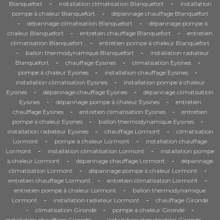
-
-
Blanquefort
installation climatisation Blanquefort
installation
-
pompe à chaleur Blanquefort
dépannage chauffage Blanquefort
-
-
dépannage climatisation Blanquefort
dépannage pompe à
-
-
chaleur Blanquefort
entretien chauffage Blanquefort
entretien
-
climatisation Blanquefort
entretien pompe à chaleur Blanquefort
-
-
ballon thermodynamique Blanquefort
installation radiateur
-
-
-
Blanquefort
chauffage Eysines
climatisation Eysines
-
-
pompe à chaleur Eysines
installation chauffage Eysines
-
installation climatisation Eysines
installation pompe à chaleur
-
-
Eysines
dépannage chauffage Eysines
dépannage climatisation
-
-
Eysines
dépannage pompe à chaleur Eysines
entretien
-
-
chauffage Eysines
entretien climatisation Eysines
entretien
-
-
pompe à chaleur Eysines
ballon thermodynamique Eysines
-
-
installation radiateur Eysines
chauffage Lormont
climatisation
-
-
Lormont
pompe à chaleur Lormont
installation chauffage
-
-
Lormont
installation climatisation Lormont
installation pompe
-
-
à chaleur Lormont
dépannage chauffage Lormont
dépannage
-
-
climatisation Lormont
dépannage pompe à chaleur Lormont
-
-
entretien chauffage Lormont
entretien climatisation Lormont
-
entretien pompe à chaleur Lormont
ballon thermodynamique
-
-
Lormont
installation radiateur Lormont
chauffage Gironde
-
-
-
climatisation Gironde
pompe à chaleur Gironde
-
-
installation chauffage Gironde
installation climatisation Gironde