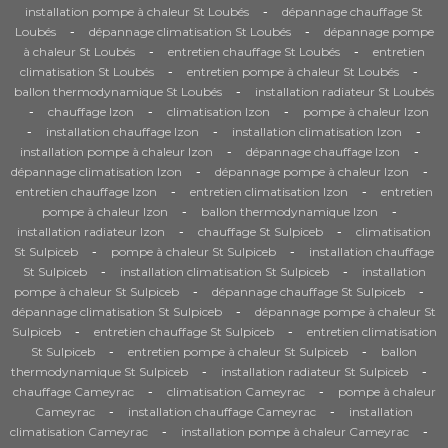
-
installation pompe à chaleur St Loubés
dépannage chauffage St
-
-
Loubés
dépannage climatisation St Loubés
dépannage pompe
-
-
à chaleur St Loubés
entretien chauffage St Loubés
entretien
-
-
climatisation St Loubés
entretien pompe à chaleur St Loubés
-
ballon thermodynamique St Loubés
installation radiateur St Loubés
-
-
-
chauffage Izon
climatisation Izon
pompe à chaleur Izon
-
-
-
installation chauffage Izon
installation climatisation Izon
-
-
installation pompe à chaleur Izon
dépannage chauffage Izon
-
-
dépannage climatisation Izon
dépannage pompe à chaleur Izon
-
-
entretien chauffage Izon
entretien climatisation Izon
entretien
-
-
pompe à chaleur Izon
ballon thermodynamique Izon
-
-
installation radiateur Izon
chauffage St Sulpiceb
climatisation
-
-
St Sulpiceb
pompe à chaleur St Sulpiceb
installation chauffage
-
-
St Sulpiceb
installation climatisation St Sulpiceb
installation
-
-
pompe à chaleur St Sulpiceb
dépannage chauffage St Sulpiceb
-
dépannage climatisation St Sulpiceb
dépannage pompe à chaleur St
-
-
Sulpiceb
entretien chauffage St Sulpiceb
entretien climatisation
-
-
St Sulpiceb
entretien pompe à chaleur St Sulpiceb
ballon
-
-
thermodynamique St Sulpiceb
installation radiateur St Sulpiceb
-
-
chauffage Cameyrac
climatisation Cameyrac
pompe à chaleur
-
-
Cameyrac
installation chauffage Cameyrac
installation
-
-
climatisation Cameyrac
installation pompe à chaleur Cameyrac