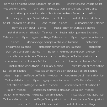
-
pompe à chaleur Saint-Médard-en-Jalles
entretien chauffage Saint-
-
-
Médard-en-Jalles
entretien climatisation Saint-Médard-en-Jalles
-
entretien pompe à chaleur Saint-Médard-en-Jalles
ballon
-
thermodynamique Saint-Médard-en-Jalles
installation radiateur
-
-
Saint-Médard-en-Jalles
chauffage Talence
climatisation Talence
-
-
-
pompe à chaleur Talence
installation chauffage Talence
-
installation climatisation Talence
installation pompe à chaleur
-
-
Talence
dépannage chauffage Talence
dépannage climatisation
-
-
Talence
dépannage pompe à chaleur Talence
entretien
-
-
chauffage Talence
entretien climatisation Talence
entretien
-
-
pompe à chaleur Talence
ballon thermodynamique Talence
-
-
installation radiateur Talence
chauffage Le Taillan-Médoc
-
climatisation Le Taillan-Médoc
pompe à chaleur Le Taillan-Médoc
-
-
installation chauffage Le Taillan-Médoc
installation climatisation
-
-
Le Taillan-Médoc
installation pompe à chaleur Le Taillan-Médoc
-
dépannage chauffage Le Taillan-Médoc
dépannage climatisation Le
-
-
Taillan-Médoc
dépannage pompe à chaleur Le Taillan-Médoc
-
entretien chauffage Le Taillan-Médoc
entretien climatisation Le
-
-
Taillan-Médoc
entretien pompe à chaleur Le Taillan-Médoc
-
ballon thermodynamique Le Taillan-Médoc
installation radiateur Le
-
-
Taillan-Médoc
chauffage Blanquefort
climatisation Blanquefort
-
-
pompe à chaleur Blanquefort
installation chauffage