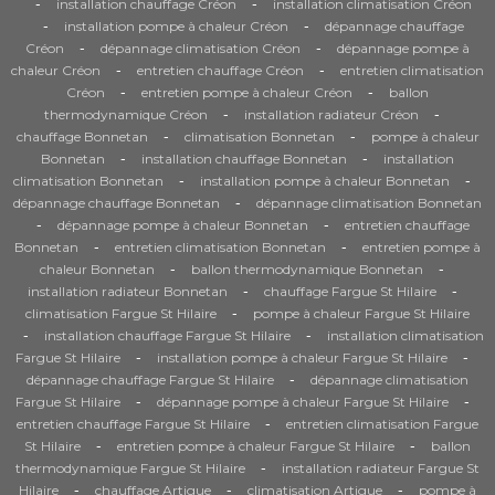
-
-
installation chauffage Créon
installation climatisation Créon
-
-
installation pompe à chaleur Créon
dépannage chauffage
-
-
Créon
dépannage climatisation Créon
dépannage pompe à
-
-
chaleur Créon
entretien chauffage Créon
entretien climatisation
-
-
Créon
entretien pompe à chaleur Créon
ballon
-
-
thermodynamique Créon
installation radiateur Créon
-
-
chauffage Bonnetan
climatisation Bonnetan
pompe à chaleur
-
-
Bonnetan
installation chauffage Bonnetan
installation
-
-
climatisation Bonnetan
installation pompe à chaleur Bonnetan
-
dépannage chauffage Bonnetan
dépannage climatisation Bonnetan
-
-
dépannage pompe à chaleur Bonnetan
entretien chauffage
-
-
Bonnetan
entretien climatisation Bonnetan
entretien pompe à
-
-
chaleur Bonnetan
ballon thermodynamique Bonnetan
-
-
installation radiateur Bonnetan
chauffage Fargue St Hilaire
-
climatisation Fargue St Hilaire
pompe à chaleur Fargue St Hilaire
-
-
installation chauffage Fargue St Hilaire
installation climatisation
-
-
Fargue St Hilaire
installation pompe à chaleur Fargue St Hilaire
-
dépannage chauffage Fargue St Hilaire
dépannage climatisation
-
-
Fargue St Hilaire
dépannage pompe à chaleur Fargue St Hilaire
-
entretien chauffage Fargue St Hilaire
entretien climatisation Fargue
-
-
St Hilaire
entretien pompe à chaleur Fargue St Hilaire
ballon
-
thermodynamique Fargue St Hilaire
installation radiateur Fargue St
-
-
-
Hilaire
chauffage Artigue
climatisation Artigue
pompe à