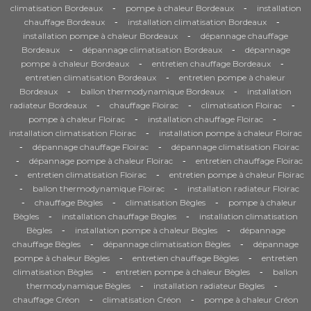
-
-
climatisation Bordeaux
pompe à chaleur Bordeaux
installation
-
-
chauffage Bordeaux
installation climatisation Bordeaux
-
installation pompe à chaleur Bordeaux
dépannage chauffage
-
-
Bordeaux
dépannage climatisation Bordeaux
dépannage
-
-
pompe à chaleur Bordeaux
entretien chauffage Bordeaux
-
entretien climatisation Bordeaux
entretien pompe à chaleur
-
-
Bordeaux
ballon thermodynamique Bordeaux
installation
-
-
-
radiateur Bordeaux
chauffage Floirac
climatisation Floirac
-
-
pompe à chaleur Floirac
installation chauffage Floirac
-
installation climatisation Floirac
installation pompe à chaleur Floirac
-
-
dépannage chauffage Floirac
dépannage climatisation Floirac
-
-
dépannage pompe à chaleur Floirac
entretien chauffage Floirac
-
-
entretien climatisation Floirac
entretien pompe à chaleur Floirac
-
-
ballon thermodynamique Floirac
installation radiateur Floirac
-
-
-
chauffage Bègles
climatisation Bègles
pompe à chaleur
-
-
Bègles
installation chauffage Bègles
installation climatisation
-
-
Bègles
installation pompe à chaleur Bègles
dépannage
-
-
chauffage Bègles
dépannage climatisation Bègles
dépannage
-
-
pompe à chaleur Bègles
entretien chauffage Bègles
entretien
-
-
climatisation Bègles
entretien pompe à chaleur Bègles
ballon
-
-
thermodynamique Bègles
installation radiateur Bègles
-
-
chauffage Créon
climatisation Créon
pompe à chaleur Créon