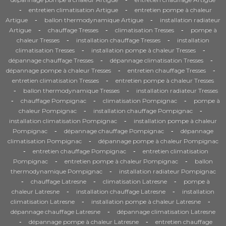
-
-
entretien climatisation Artigue
entretien pompe à chaleur
-
-
Artigue
ballon thermodynamique Artigue
installation radiateur
-
-
-
Artigue
chauffage Tresses
climatisation Tresses
pompe à
-
-
chaleur Tresses
installation chauffage Tresses
installation
-
-
climatisation Tresses
installation pompe à chaleur Tresses
-
-
dépannage chauffage Tresses
dépannage climatisation Tresses
-
-
dépannage pompe à chaleur Tresses
entretien chauffage Tresses
-
entretien climatisation Tresses
entretien pompe à chaleur Tresses
-
-
ballon thermodynamique Tresses
installation radiateur Tresses
-
-
-
chauffage Pompignac
climatisation Pompignac
pompe à
-
-
chaleur Pompignac
installation chauffage Pompignac
-
installation climatisation Pompignac
installation pompe à chaleur
-
-
Pompignac
dépannage chauffage Pompignac
dépannage
-
climatisation Pompignac
dépannage pompe à chaleur Pompignac
-
-
entretien chauffage Pompignac
entretien climatisation
-
-
Pompignac
entretien pompe à chaleur Pompignac
ballon
-
thermodynamique Pompignac
installation radiateur Pompignac
-
-
-
chauffage Latresne
climatisation Latresne
pompe à
-
-
chaleur Latresne
installation chauffage Latresne
installation
-
-
climatisation Latresne
installation pompe à chaleur Latresne
-
dépannage chauffage Latresne
dépannage climatisation Latresne
-
-
dépannage pompe à chaleur Latresne
entretien chauffage