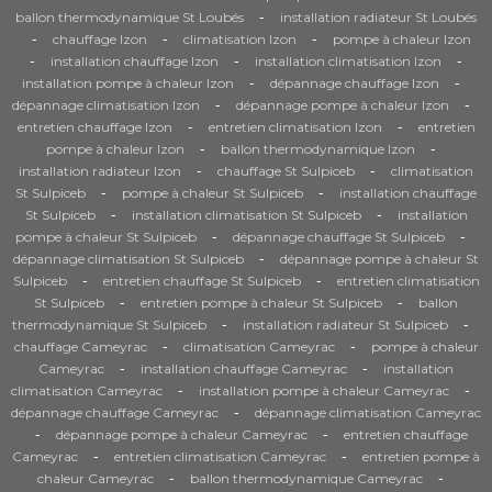
-
ballon thermodynamique St Loubés
installation radiateur St Loubés
-
-
-
chauffage Izon
climatisation Izon
pompe à chaleur Izon
-
-
-
installation chauffage Izon
installation climatisation Izon
-
-
installation pompe à chaleur Izon
dépannage chauffage Izon
-
-
dépannage climatisation Izon
dépannage pompe à chaleur Izon
-
-
entretien chauffage Izon
entretien climatisation Izon
entretien
-
-
pompe à chaleur Izon
ballon thermodynamique Izon
-
-
installation radiateur Izon
chauffage St Sulpiceb
climatisation
-
-
St Sulpiceb
pompe à chaleur St Sulpiceb
installation chauffage
-
-
St Sulpiceb
installation climatisation St Sulpiceb
installation
-
-
pompe à chaleur St Sulpiceb
dépannage chauffage St Sulpiceb
-
dépannage climatisation St Sulpiceb
dépannage pompe à chaleur St
-
-
Sulpiceb
entretien chauffage St Sulpiceb
entretien climatisation
-
-
St Sulpiceb
entretien pompe à chaleur St Sulpiceb
ballon
-
-
thermodynamique St Sulpiceb
installation radiateur St Sulpiceb
-
-
chauffage Cameyrac
climatisation Cameyrac
pompe à chaleur
-
-
Cameyrac
installation chauffage Cameyrac
installation
-
-
climatisation Cameyrac
installation pompe à chaleur Cameyrac
-
dépannage chauffage Cameyrac
dépannage climatisation Cameyrac
-
-
dépannage pompe à chaleur Cameyrac
entretien chauffage
-
-
Cameyrac
entretien climatisation Cameyrac
entretien pompe à
-
-
chaleur Cameyrac
ballon thermodynamique Cameyrac