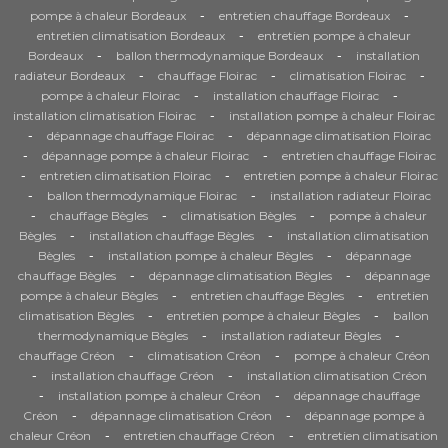
-
-
pompe à chaleur Bordeaux
entretien chauffage Bordeaux
-
entretien climatisation Bordeaux
entretien pompe à chaleur
-
-
Bordeaux
ballon thermodynamique Bordeaux
installation
-
-
-
radiateur Bordeaux
chauffage Floirac
climatisation Floirac
-
-
pompe à chaleur Floirac
installation chauffage Floirac
-
installation climatisation Floirac
installation pompe à chaleur Floirac
-
-
dépannage chauffage Floirac
dépannage climatisation Floirac
-
-
dépannage pompe à chaleur Floirac
entretien chauffage Floirac
-
-
entretien climatisation Floirac
entretien pompe à chaleur Floirac
-
-
ballon thermodynamique Floirac
installation radiateur Floirac
-
-
-
chauffage Bègles
climatisation Bègles
pompe à chaleur
-
-
Bègles
installation chauffage Bègles
installation climatisation
-
-
Bègles
installation pompe à chaleur Bègles
dépannage
-
-
chauffage Bègles
dépannage climatisation Bègles
dépannage
-
-
pompe à chaleur Bègles
entretien chauffage Bègles
entretien
-
-
climatisation Bègles
entretien pompe à chaleur Bègles
ballon
-
-
thermodynamique Bègles
installation radiateur Bègles
-
-
chauffage Créon
climatisation Créon
pompe à chaleur Créon
-
-
installation chauffage Créon
installation climatisation Créon
-
-
installation pompe à chaleur Créon
dépannage chauffage
-
-
Créon
dépannage climatisation Créon
dépannage pompe à
-
-
chaleur Créon
entretien chauffage Créon
entretien climatisation