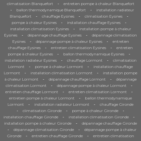
-
climatisation Blanquefort
entretien pompe à chaleur Blanquefort
-
-
ballon thermodynamique Blanquefort
installation radiateur
-
-
-
Blanquefort
chauffage Eysines
climatisation Eysines
-
-
pompe à chaleur Eysines
installation chauffage Eysines
-
installation climatisation Eysines
installation pompe à chaleur
-
-
Eysines
dépannage chauffage Eysines
dépannage climatisation
-
-
Eysines
dépannage pompe à chaleur Eysines
entretien
-
-
chauffage Eysines
entretien climatisation Eysines
entretien
-
-
pompe à chaleur Eysines
ballon thermodynamique Eysines
-
-
installation radiateur Eysines
chauffage Lormont
climatisation
-
-
Lormont
pompe à chaleur Lormont
installation chauffage
-
-
Lormont
installation climatisation Lormont
installation pompe
-
-
à chaleur Lormont
dépannage chauffage Lormont
dépannage
-
-
climatisation Lormont
dépannage pompe à chaleur Lormont
-
-
entretien chauffage Lormont
entretien climatisation Lormont
-
entretien pompe à chaleur Lormont
ballon thermodynamique
-
-
Lormont
installation radiateur Lormont
chauffage Gironde
-
-
-
climatisation Gironde
pompe à chaleur Gironde
-
-
installation chauffage Gironde
installation climatisation Gironde
-
installation pompe à chaleur Gironde
dépannage chauffage Gironde
-
-
dépannage climatisation Gironde
dépannage pompe à chaleur
-
-
Gironde
entretien chauffage Gironde
entretien climatisation