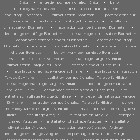
-
-
Créon
entretien pompe à chaleur Créon
ballon
-
-
thermodynamique Créon
installation radiateur Créon
-
-
chauffage Bonnetan
climatisation Bonnetan
pompe à chaleur
-
-
Bonnetan
installation chauffage Bonnetan
installation
-
-
climatisation Bonnetan
installation pompe à chaleur Bonnetan
-
dépannage chauffage Bonnetan
dépannage climatisation Bonnetan
-
-
dépannage pompe à chaleur Bonnetan
entretien chauffage
-
-
Bonnetan
entretien climatisation Bonnetan
entretien pompe à
-
-
chaleur Bonnetan
ballon thermodynamique Bonnetan
-
-
installation radiateur Bonnetan
chauffage Fargue St Hilaire
-
climatisation Fargue St Hilaire
pompe à chaleur Fargue St Hilaire
-
-
installation chauffage Fargue St Hilaire
installation climatisation
-
-
Fargue St Hilaire
installation pompe à chaleur Fargue St Hilaire
-
dépannage chauffage Fargue St Hilaire
dépannage climatisation
-
-
Fargue St Hilaire
dépannage pompe à chaleur Fargue St Hilaire
-
entretien chauffage Fargue St Hilaire
entretien climatisation Fargue
-
-
St Hilaire
entretien pompe à chaleur Fargue St Hilaire
ballon
-
thermodynamique Fargue St Hilaire
installation radiateur Fargue St
-
-
-
Hilaire
chauffage Artigue
climatisation Artigue
pompe à
-
-
chaleur Artigue
installation chauffage Artigue
installation
-
-
climatisation Artigue
installation pompe à chaleur Artigue
-
-
dépannage chauffage Artigue
dépannage climatisation Artigue
-
dépannage pompe à chaleur Artigue
entretien chauffage Artigue