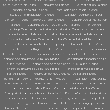
-
-
Saint-Médard-en-Jalles
chauffage Talence
climatisation Talence
-
-
-
pompe à chaleur Talence
installation chauffage Talence
-
installation climatisation Talence
installation pompe à chaleur
-
-
Talence
dépannage chauffage Talence
dépannage climatisation
-
-
Talence
dépannage pompe à chaleur Talence
entretien
-
-
chauffage Talence
entretien climatisation Talence
entretien
-
-
pompe à chaleur Talence
ballon thermodynamique Talence
-
-
installation radiateur Talence
chauffage Le Taillan-Médoc
-
climatisation Le Taillan-Médoc
pompe à chaleur Le Taillan-Médoc
-
-
installation chauffage Le Taillan-Médoc
installation climatisation
-
-
Le Taillan-Médoc
installation pompe à chaleur Le Taillan-Médoc
-
dépannage chauffage Le Taillan-Médoc
dépannage climatisation Le
-
-
Taillan-Médoc
dépannage pompe à chaleur Le Taillan-Médoc
-
entretien chauffage Le Taillan-Médoc
entretien climatisation Le
-
-
Taillan-Médoc
entretien pompe à chaleur Le Taillan-Médoc
-
ballon thermodynamique Le Taillan-Médoc
installation radiateur Le
-
-
Taillan-Médoc
chauffage Blanquefort
climatisation Blanquefort
-
-
pompe à chaleur Blanquefort
installation chauffage
-
-
Blanquefort
installation climatisation Blanquefort
installation
-
pompe à chaleur Blanquefort
dépannage chauffage Blanquefort
-
-
dépannage climatisation Blanquefort
dépannage pompe à
-
-
chaleur Blanquefort
entretien chauffage Blanquefort
entretien