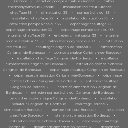
-
-
Gironde
entretien pompe à chaleur Gironde
ballon
-
-
thermodynamique Gironde
installation radiateur Gironde
-
-
-
chauffage 33
climatisation 33
pompe à chaleur 33
-
-
installation chauffage 33
installation climatisation 33
-
-
installation pompe à chaleur 33
dépannage chauffage 33
-
-
dépannage climatisation 33
dépannage pompe à chaleur 33
-
-
entretien chauffage 33
entretien climatisation 33
entretien
-
-
pompe à chaleur 33
ballon thermodynamique 33
installation
-
-
radiateur 33
chauffage Carignan-de-Bordeaux
climatisation
-
Carignan-de-Bordeaux
pompe à chaleur Carignan-de-Bordeaux
-
-
installation chauffage Carignan-de-Bordeaux
installation
-
climatisation Carignan-de-Bordeaux
installation pompe à chaleur
-
Carignan-de-Bordeaux
dépannage chauffage Carignan-de-Bordeaux
-
-
dépannage climatisation Carignan-de-Bordeaux
dépannage
-
pompe à chaleur Carignan-de-Bordeaux
entretien chauffage
-
Carignan-de-Bordeaux
entretien climatisation Carignan-de-
-
-
Bordeaux
entretien pompe à chaleur Carignan-de-Bordeaux
-
ballon thermodynamique Carignan-de-Bordeaux
installation
-
-
radiateur Carignan-de-Bordeaux
chauffage Bordeaux
-
-
climatisation Bordeaux
pompe à chaleur Bordeaux
installation
-
-
chauffage Bordeaux
installation climatisation Bordeaux
-
installation pompe à chaleur Bordeaux
dépannage chauffage
-
-
Bordeaux
dépannage climatisation Bordeaux
dépannage