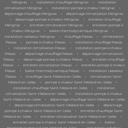
-
-
Mérignac
installation chauffage Mérignac
installation
-
-
climatisation Mérignac
installation pompe à chaleur Mérignac
-
dépannage chauffage Mérignac
dépannage climatisation Mérignac
-
-
dépannage pompe à chaleur Mérignac
entretien chauffage
-
-
Mérignac
entretien climatisation Mérignac
entretien pompe à
-
-
chaleur Mérignac
ballon thermodynamique Mérignac
-
-
installation radiateur Mérignac
chauffage Pessac
climatisation
-
-
Pessac
pompe à chaleur Pessac
installation chauffage Pessac
-
-
installation climatisation Pessac
installation pompe à chaleur
-
-
Pessac
dépannage chauffage Pessac
dépannage climatisation
-
-
Pessac
dépannage pompe à chaleur Pessac
entretien chauffage
-
-
Pessac
entretien climatisation Pessac
entretien pompe à chaleur
-
-
Pessac
ballon thermodynamique Pessac
installation radiateur
-
-
Pessac
chauffage Saint-Médard-en-Jalles
climatisation Saint-
-
-
Médard-en-Jalles
pompe à chaleur Saint-Médard-en-Jalles
-
installation chauffage Saint-Médard-en-Jalles
installation
-
climatisation Saint-Médard-en-Jalles
installation pompe à chaleur
-
Saint-Médard-en-Jalles
dépannage chauffage Saint-Médard-en-Jalles
-
-
dépannage climatisation Saint-Médard-en-Jalles
dépannage
-
pompe à chaleur Saint-Médard-en-Jalles
entretien chauffage Saint-
-
-
Médard-en-Jalles
entretien climatisation Saint-Médard-en-Jalles
-
entretien pompe à chaleur Saint-Médard-en-Jalles
ballon
-
thermodynamique Saint-Médard-en-Jalles
installation radiateur