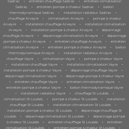
-
-
Sadirac
entretien chauffage Sadirac
entretien climatisation
-
-
Sadirac
entretien pompe à chaleur Sadirac
ballon
-
-
thermodynamique Sadirac
installation radiateur Sadirac
-
-
chauffage Arveyre
climatisation Arveyre
pompe à chaleur
-
-
Arveyre
installation chauffage Arveyre
installation climatisation
-
-
Arveyre
installation pompe à chaleur Arveyre
dépannage
-
-
chauffage Arveyre
dépannage climatisation Arveyre
dépannage
-
-
pompe à chaleur Arveyre
entretien chauffage Arveyre
entretien
-
-
climatisation Arveyre
entretien pompe à chaleur Arveyre
ballon
-
-
thermodynamique Arveyre
installation radiateur Arveyre
-
-
chauffage Vayre
climatisation Vayre
pompe à chaleur Vayre
-
-
-
installation chauffage Vayre
installation climatisation Vayre
-
-
installation pompe à chaleur Vayre
dépannage chauffage Vayre
-
dépannage climatisation Vayre
dépannage pompe à chaleur Vayre
-
-
-
entretien chauffage Vayre
entretien climatisation Vayre
-
entretien pompe à chaleur Vayre
ballon thermodynamique Vayre
-
-
-
installation radiateur Vayre
chauffage St Loubés
-
-
climatisation St Loubés
pompe à chaleur St Loubés
installation
-
-
chauffage St Loubés
installation climatisation St Loubés
-
installation pompe à chaleur St Loubés
dépannage chauffage St
-
-
Loubés
dépannage climatisation St Loubés
dépannage pompe
-
-
à chaleur St Loubés
entretien chauffage St Loubés
entretien
-
-
climatisation St Loubés
entretien pompe à chaleur St Loubés