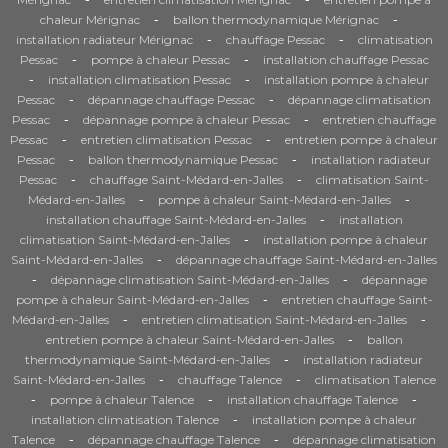
-
-
chaleur Mérignac
ballon thermodynamique Mérignac
-
-
installation radiateur Mérignac
chauffage Pessac
climatisation
-
-
Pessac
pompe à chaleur Pessac
installation chauffage Pessac
-
-
installation climatisation Pessac
installation pompe à chaleur
-
-
Pessac
dépannage chauffage Pessac
dépannage climatisation
-
-
Pessac
dépannage pompe à chaleur Pessac
entretien chauffage
-
-
Pessac
entretien climatisation Pessac
entretien pompe à chaleur
-
-
Pessac
ballon thermodynamique Pessac
installation radiateur
-
-
Pessac
chauffage Saint-Médard-en-Jalles
climatisation Saint-
-
-
Médard-en-Jalles
pompe à chaleur Saint-Médard-en-Jalles
-
installation chauffage Saint-Médard-en-Jalles
installation
-
climatisation Saint-Médard-en-Jalles
installation pompe à chaleur
-
Saint-Médard-en-Jalles
dépannage chauffage Saint-Médard-en-Jalles
-
-
dépannage climatisation Saint-Médard-en-Jalles
dépannage
-
pompe à chaleur Saint-Médard-en-Jalles
entretien chauffage Saint-
-
-
Médard-en-Jalles
entretien climatisation Saint-Médard-en-Jalles
-
entretien pompe à chaleur Saint-Médard-en-Jalles
ballon
-
thermodynamique Saint-Médard-en-Jalles
installation radiateur
-
-
Saint-Médard-en-Jalles
chauffage Talence
climatisation Talence
-
-
-
pompe à chaleur Talence
installation chauffage Talence
-
installation climatisation Talence
installation pompe à chaleur
-
-
Talence
dépannage chauffage Talence
dépannage climatisation