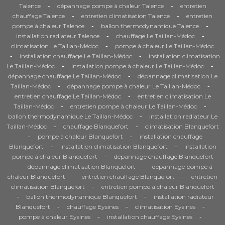
-
-
Talence
dépannage pompe à chaleur Talence
entretien
-
-
chauffage Talence
entretien climatisation Talence
entretien
-
-
pompe à chaleur Talence
ballon thermodynamique Talence
-
-
installation radiateur Talence
chauffage Le Taillan-Médoc
-
climatisation Le Taillan-Médoc
pompe à chaleur Le Taillan-Médoc
-
-
installation chauffage Le Taillan-Médoc
installation climatisation
-
-
Le Taillan-Médoc
installation pompe à chaleur Le Taillan-Médoc
-
dépannage chauffage Le Taillan-Médoc
dépannage climatisation Le
-
-
Taillan-Médoc
dépannage pompe à chaleur Le Taillan-Médoc
-
entretien chauffage Le Taillan-Médoc
entretien climatisation Le
-
-
Taillan-Médoc
entretien pompe à chaleur Le Taillan-Médoc
-
ballon thermodynamique Le Taillan-Médoc
installation radiateur Le
-
-
Taillan-Médoc
chauffage Blanquefort
climatisation Blanquefort
-
-
pompe à chaleur Blanquefort
installation chauffage
-
-
Blanquefort
installation climatisation Blanquefort
installation
-
pompe à chaleur Blanquefort
dépannage chauffage Blanquefort
-
-
dépannage climatisation Blanquefort
dépannage pompe à
-
-
chaleur Blanquefort
entretien chauffage Blanquefort
entretien
-
climatisation Blanquefort
entretien pompe à chaleur Blanquefort
-
-
ballon thermodynamique Blanquefort
installation radiateur
-
-
-
Blanquefort
chauffage Eysines
climatisation Eysines
-
-
pompe à chaleur Eysines
installation chauffage Eysines