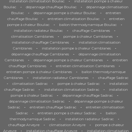
-
installation climatisation Bouliac
installation pompe à chaleur
-
-
Bouliac
dépannage chauffage Bouliac
dépannage climatisation
-
-
Bouliac
dépannage pompe à chaleur Bouliac
entretien
-
-
chauffage Bouliac
entretien climatisation Bouliac
entretien
-
-
pompe à chaleur Bouliac
ballon thermodynamique Bouliac
-
-
installation radiateur Bouliac
chauffage Camblanes
-
-
climatisation Camblanes
pompe à chaleur Camblanes
-
installation chauffage Camblanes
installation climatisation
-
-
Camblanes
installation pompe à chaleur Camblanes
-
dépannage chauffage Camblanes
dépannage climatisation
-
-
Camblanes
dépannage pompe à chaleur Camblanes
entretien
-
-
chauffage Camblanes
entretien climatisation Camblanes
-
entretien pompe à chaleur Camblanes
ballon thermodynamique
-
-
Camblanes
installation radiateur Camblanes
chauffage Sadirac
-
-
-
climatisation Sadirac
pompe à chaleur Sadirac
installation
-
-
chauffage Sadirac
installation climatisation Sadirac
installation
-
-
pompe à chaleur Sadirac
dépannage chauffage Sadirac
-
dépannage climatisation Sadirac
dépannage pompe à chaleur
-
-
Sadirac
entretien chauffage Sadirac
entretien climatisation
-
-
Sadirac
entretien pompe à chaleur Sadirac
ballon
-
-
thermodynamique Sadirac
installation radiateur Sadirac
-
-
chauffage Arveyre
climatisation Arveyre
pompe à chaleur
-
-
Arveyre
installation chauffage Arveyre
installation climatisation