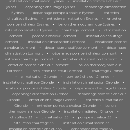
-
installation climatisation Eysines
installation pompe à chaleur
-
-
Eysines
dépannage chauffage Eysines
dépannage climatisation
-
-
Eysines
dépannage pompe à chaleur Eysines
entretien
-
-
chauffage Eysines
entretien climatisation Eysines
entretien
-
-
pompe à chaleur Eysines
ballon thermodynamique Eysines
-
-
installation radiateur Eysines
chauffage Lormont
climatisation
-
-
Lormont
pompe à chaleur Lormont
installation chauffage
-
-
Lormont
installation climatisation Lormont
installation pompe
-
-
à chaleur Lormont
dépannage chauffage Lormont
dépannage
-
-
climatisation Lormont
dépannage pompe à chaleur Lormont
-
-
entretien chauffage Lormont
entretien climatisation Lormont
-
entretien pompe à chaleur Lormont
ballon thermodynamique
-
-
Lormont
installation radiateur Lormont
chauffage Gironde
-
-
-
climatisation Gironde
pompe à chaleur Gironde
-
-
installation chauffage Gironde
installation climatisation Gironde
-
installation pompe à chaleur Gironde
dépannage chauffage Gironde
-
-
dépannage climatisation Gironde
dépannage pompe à chaleur
-
-
Gironde
entretien chauffage Gironde
entretien climatisation
-
-
Gironde
entretien pompe à chaleur Gironde
ballon
-
-
thermodynamique Gironde
installation radiateur Gironde
-
-
-
chauffage 33
climatisation 33
pompe à chaleur 33
-
-
installation chauffage 33
installation climatisation 33
-
-
installation pompe à chaleur 33
dépannage chauffage 33