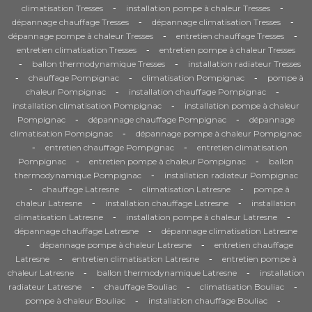
-
-
climatisation Tresses
installation pompe à chaleur Tresses
-
-
dépannage chauffage Tresses
dépannage climatisation Tresses
-
-
dépannage pompe à chaleur Tresses
entretien chauffage Tresses
-
entretien climatisation Tresses
entretien pompe à chaleur Tresses
-
-
ballon thermodynamique Tresses
installation radiateur Tresses
-
-
-
chauffage Pompignac
climatisation Pompignac
pompe à
-
-
chaleur Pompignac
installation chauffage Pompignac
-
installation climatisation Pompignac
installation pompe à chaleur
-
-
Pompignac
dépannage chauffage Pompignac
dépannage
-
climatisation Pompignac
dépannage pompe à chaleur Pompignac
-
-
entretien chauffage Pompignac
entretien climatisation
-
-
Pompignac
entretien pompe à chaleur Pompignac
ballon
-
thermodynamique Pompignac
installation radiateur Pompignac
-
-
-
chauffage Latresne
climatisation Latresne
pompe à
-
-
chaleur Latresne
installation chauffage Latresne
installation
-
-
climatisation Latresne
installation pompe à chaleur Latresne
-
dépannage chauffage Latresne
dépannage climatisation Latresne
-
-
dépannage pompe à chaleur Latresne
entretien chauffage
-
-
Latresne
entretien climatisation Latresne
entretien pompe à
-
-
chaleur Latresne
ballon thermodynamique Latresne
installation
-
-
-
radiateur Latresne
chauffage Bouliac
climatisation Bouliac
-
-
pompe à chaleur Bouliac
installation chauffage Bouliac