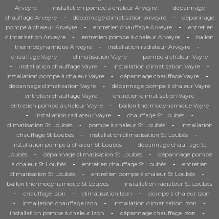
-
-
Arveyre
installation pompe à chaleur Arveyre
dépannage
-
-
chauffage Arveyre
dépannage climatisation Arveyre
dépannage
-
-
pompe à chaleur Arveyre
entretien chauffage Arveyre
entretien
-
-
climatisation Arveyre
entretien pompe à chaleur Arveyre
ballon
-
-
thermodynamique Arveyre
installation radiateur Arveyre
-
-
chauffage Vayre
climatisation Vayre
pompe à chaleur Vayre
-
-
-
installation chauffage Vayre
installation climatisation Vayre
-
-
installation pompe à chaleur Vayre
dépannage chauffage Vayre
-
dépannage climatisation Vayre
dépannage pompe à chaleur Vayre
-
-
-
entretien chauffage Vayre
entretien climatisation Vayre
-
entretien pompe à chaleur Vayre
ballon thermodynamique Vayre
-
-
-
installation radiateur Vayre
chauffage St Loubés
-
-
climatisation St Loubés
pompe à chaleur St Loubés
installation
-
-
chauffage St Loubés
installation climatisation St Loubés
-
installation pompe à chaleur St Loubés
dépannage chauffage St
-
-
Loubés
dépannage climatisation St Loubés
dépannage pompe
-
-
à chaleur St Loubés
entretien chauffage St Loubés
entretien
-
-
climatisation St Loubés
entretien pompe à chaleur St Loubés
-
ballon thermodynamique St Loubés
installation radiateur St Loubés
-
-
-
chauffage Izon
climatisation Izon
pompe à chaleur Izon
-
-
-
installation chauffage Izon
installation climatisation Izon
-
-
installation pompe à chaleur Izon
dépannage chauffage Izon