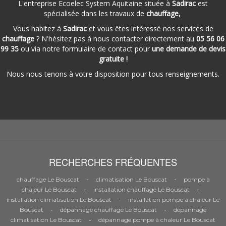
L'entreprise Ecoelec System Aquitaine située à
Sadirac
est
spécialisée dans les travaux de
chauffage,
Vous habitez à
Sadirac
et vous êtes intéressé nos services de
chauffage
? N'hésitez pas à nous contacter directement au
05 56 06
99 35
ou via notre formulaire de contact pour
une demande de devis
gratuite !
Nous nous tenons à votre disposition pour tous renseignements.
RECHERCHES FRÉQUENTES
-
-
chauffage Le Bouscat
climatisation Le Bouscat
pompe à
-
-
chaleur Le Bouscat
installation chauffage Le Bouscat
-
installation climatisation Le Bouscat
installation pompe à chaleur Le
-
-
Bouscat
dépannage chauffage Le Bouscat
dépannage
-
climatisation Le Bouscat
dépannage pompe à chaleur Le Bouscat