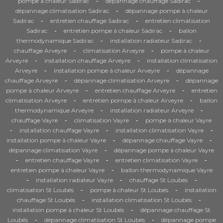
-
-
pompe à chaleur Sadirac
dépannage chauffage Sadirac
-
dépannage climatisation Sadirac
dépannage pompe à chaleur
-
-
Sadirac
entretien chauffage Sadirac
entretien climatisation
-
-
Sadirac
entretien pompe à chaleur Sadirac
ballon
-
-
thermodynamique Sadirac
installation radiateur Sadirac
-
-
chauffage Arveyre
climatisation Arveyre
pompe à chaleur
-
-
Arveyre
installation chauffage Arveyre
installation climatisation
-
-
Arveyre
installation pompe à chaleur Arveyre
dépannage
-
-
chauffage Arveyre
dépannage climatisation Arveyre
dépannage
-
-
pompe à chaleur Arveyre
entretien chauffage Arveyre
entretien
-
-
climatisation Arveyre
entretien pompe à chaleur Arveyre
ballon
-
-
thermodynamique Arveyre
installation radiateur Arveyre
-
-
chauffage Vayre
climatisation Vayre
pompe à chaleur Vayre
-
-
-
installation chauffage Vayre
installation climatisation Vayre
-
-
installation pompe à chaleur Vayre
dépannage chauffage Vayre
-
dépannage climatisation Vayre
dépannage pompe à chaleur Vayre
-
-
-
entretien chauffage Vayre
entretien climatisation Vayre
-
entretien pompe à chaleur Vayre
ballon thermodynamique Vayre
-
-
-
installation radiateur Vayre
chauffage St Loubés
-
-
climatisation St Loubés
pompe à chaleur St Loubés
installation
-
-
chauffage St Loubés
installation climatisation St Loubés
-
installation pompe à chaleur St Loubés
dépannage chauffage St
-
-
Loubés
dépannage climatisation St Loubés
dépannage pompe