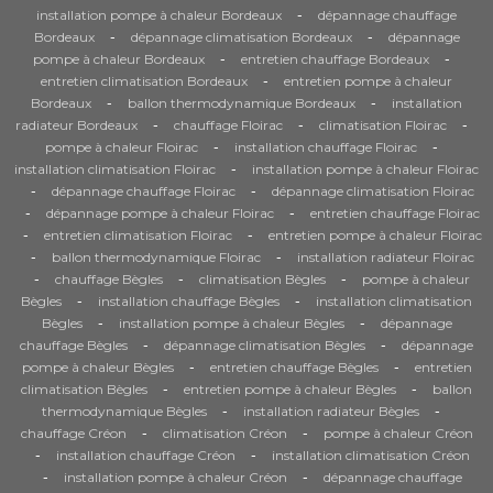
-
installation pompe à chaleur Bordeaux
dépannage chauffage
-
-
Bordeaux
dépannage climatisation Bordeaux
dépannage
-
-
pompe à chaleur Bordeaux
entretien chauffage Bordeaux
-
entretien climatisation Bordeaux
entretien pompe à chaleur
-
-
Bordeaux
ballon thermodynamique Bordeaux
installation
-
-
-
radiateur Bordeaux
chauffage Floirac
climatisation Floirac
-
-
pompe à chaleur Floirac
installation chauffage Floirac
-
installation climatisation Floirac
installation pompe à chaleur Floirac
-
-
dépannage chauffage Floirac
dépannage climatisation Floirac
-
-
dépannage pompe à chaleur Floirac
entretien chauffage Floirac
-
-
entretien climatisation Floirac
entretien pompe à chaleur Floirac
-
-
ballon thermodynamique Floirac
installation radiateur Floirac
-
-
-
chauffage Bègles
climatisation Bègles
pompe à chaleur
-
-
Bègles
installation chauffage Bègles
installation climatisation
-
-
Bègles
installation pompe à chaleur Bègles
dépannage
-
-
chauffage Bègles
dépannage climatisation Bègles
dépannage
-
-
pompe à chaleur Bègles
entretien chauffage Bègles
entretien
-
-
climatisation Bègles
entretien pompe à chaleur Bègles
ballon
-
-
thermodynamique Bègles
installation radiateur Bègles
-
-
chauffage Créon
climatisation Créon
pompe à chaleur Créon
-
-
installation chauffage Créon
installation climatisation Créon
-
-
installation pompe à chaleur Créon
dépannage chauffage