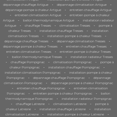
-
-
dépannage chauffage Artigue
dépannage climatisation Artigue
-
dépannage pompe à chaleur Artigue
entretien chauffage Artigue
-
-
entretien climatisation Artigue
entretien pompe à chaleur
-
-
Artigue
ballon thermodynamique Artigue
installation radiateur
-
-
-
Artigue
chauffage Tresses
climatisation Tresses
pompe à
-
-
chaleur Tresses
installation chauffage Tresses
installation
-
-
climatisation Tresses
installation pompe à chaleur Tresses
-
-
dépannage chauffage Tresses
dépannage climatisation Tresses
-
-
dépannage pompe à chaleur Tresses
entretien chauffage Tresses
-
entretien climatisation Tresses
entretien pompe à chaleur Tresses
-
-
ballon thermodynamique Tresses
installation radiateur Tresses
-
-
-
chauffage Pompignac
climatisation Pompignac
pompe à
-
-
chaleur Pompignac
installation chauffage Pompignac
-
installation climatisation Pompignac
installation pompe à chaleur
-
-
Pompignac
dépannage chauffage Pompignac
dépannage
-
climatisation Pompignac
dépannage pompe à chaleur Pompignac
-
-
entretien chauffage Pompignac
entretien climatisation
-
-
Pompignac
entretien pompe à chaleur Pompignac
ballon
-
thermodynamique Pompignac
installation radiateur Pompignac
-
-
-
chauffage Latresne
climatisation Latresne
pompe à
-
-
chaleur Latresne
installation chauffage Latresne
installation
-
-
climatisation Latresne
installation pompe à chaleur Latresne