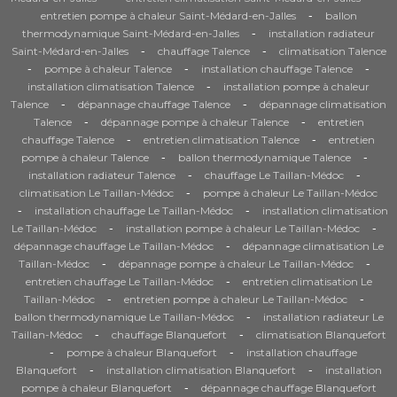
-
entretien pompe à chaleur Saint-Médard-en-Jalles
ballon
-
thermodynamique Saint-Médard-en-Jalles
installation radiateur
-
-
Saint-Médard-en-Jalles
chauffage Talence
climatisation Talence
-
-
-
pompe à chaleur Talence
installation chauffage Talence
-
installation climatisation Talence
installation pompe à chaleur
-
-
Talence
dépannage chauffage Talence
dépannage climatisation
-
-
Talence
dépannage pompe à chaleur Talence
entretien
-
-
chauffage Talence
entretien climatisation Talence
entretien
-
-
pompe à chaleur Talence
ballon thermodynamique Talence
-
-
installation radiateur Talence
chauffage Le Taillan-Médoc
-
climatisation Le Taillan-Médoc
pompe à chaleur Le Taillan-Médoc
-
-
installation chauffage Le Taillan-Médoc
installation climatisation
-
-
Le Taillan-Médoc
installation pompe à chaleur Le Taillan-Médoc
-
dépannage chauffage Le Taillan-Médoc
dépannage climatisation Le
-
-
Taillan-Médoc
dépannage pompe à chaleur Le Taillan-Médoc
-
entretien chauffage Le Taillan-Médoc
entretien climatisation Le
-
-
Taillan-Médoc
entretien pompe à chaleur Le Taillan-Médoc
-
ballon thermodynamique Le Taillan-Médoc
installation radiateur Le
-
-
Taillan-Médoc
chauffage Blanquefort
climatisation Blanquefort
-
-
pompe à chaleur Blanquefort
installation chauffage
-
-
Blanquefort
installation climatisation Blanquefort
installation
-
pompe à chaleur Blanquefort
dépannage chauffage Blanquefort