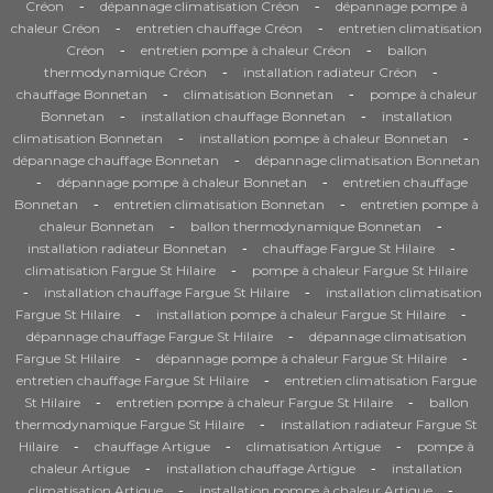
-
-
Créon
dépannage climatisation Créon
dépannage pompe à
-
-
chaleur Créon
entretien chauffage Créon
entretien climatisation
-
-
Créon
entretien pompe à chaleur Créon
ballon
-
-
thermodynamique Créon
installation radiateur Créon
-
-
chauffage Bonnetan
climatisation Bonnetan
pompe à chaleur
-
-
Bonnetan
installation chauffage Bonnetan
installation
-
-
climatisation Bonnetan
installation pompe à chaleur Bonnetan
-
dépannage chauffage Bonnetan
dépannage climatisation Bonnetan
-
-
dépannage pompe à chaleur Bonnetan
entretien chauffage
-
-
Bonnetan
entretien climatisation Bonnetan
entretien pompe à
-
-
chaleur Bonnetan
ballon thermodynamique Bonnetan
-
-
installation radiateur Bonnetan
chauffage Fargue St Hilaire
-
climatisation Fargue St Hilaire
pompe à chaleur Fargue St Hilaire
-
-
installation chauffage Fargue St Hilaire
installation climatisation
-
-
Fargue St Hilaire
installation pompe à chaleur Fargue St Hilaire
-
dépannage chauffage Fargue St Hilaire
dépannage climatisation
-
-
Fargue St Hilaire
dépannage pompe à chaleur Fargue St Hilaire
-
entretien chauffage Fargue St Hilaire
entretien climatisation Fargue
-
-
St Hilaire
entretien pompe à chaleur Fargue St Hilaire
ballon
-
thermodynamique Fargue St Hilaire
installation radiateur Fargue St
-
-
-
Hilaire
chauffage Artigue
climatisation Artigue
pompe à
-
-
chaleur Artigue
installation chauffage Artigue
installation
-
-
climatisation Artigue
installation pompe à chaleur Artigue