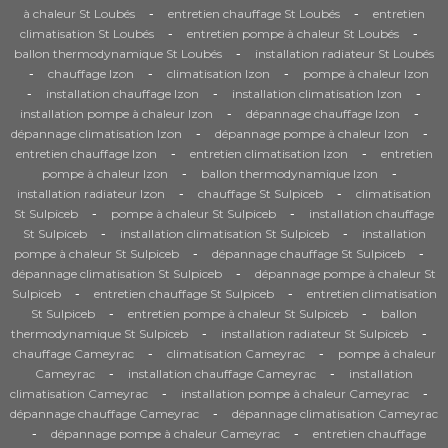
-
-
à chaleur St Loubés
entretien chauffage St Loubés
entretien
-
-
climatisation St Loubés
entretien pompe à chaleur St Loubés
-
ballon thermodynamique St Loubés
installation radiateur St Loubés
-
-
-
chauffage Izon
climatisation Izon
pompe à chaleur Izon
-
-
-
installation chauffage Izon
installation climatisation Izon
-
-
installation pompe à chaleur Izon
dépannage chauffage Izon
-
-
dépannage climatisation Izon
dépannage pompe à chaleur Izon
-
-
entretien chauffage Izon
entretien climatisation Izon
entretien
-
-
pompe à chaleur Izon
ballon thermodynamique Izon
-
-
installation radiateur Izon
chauffage St Sulpiceb
climatisation
-
-
St Sulpiceb
pompe à chaleur St Sulpiceb
installation chauffage
-
-
St Sulpiceb
installation climatisation St Sulpiceb
installation
-
-
pompe à chaleur St Sulpiceb
dépannage chauffage St Sulpiceb
-
dépannage climatisation St Sulpiceb
dépannage pompe à chaleur St
-
-
Sulpiceb
entretien chauffage St Sulpiceb
entretien climatisation
-
-
St Sulpiceb
entretien pompe à chaleur St Sulpiceb
ballon
-
-
thermodynamique St Sulpiceb
installation radiateur St Sulpiceb
-
-
chauffage Cameyrac
climatisation Cameyrac
pompe à chaleur
-
-
Cameyrac
installation chauffage Cameyrac
installation
-
-
climatisation Cameyrac
installation pompe à chaleur Cameyrac
-
dépannage chauffage Cameyrac
dépannage climatisation Cameyrac
-
-
dépannage pompe à chaleur Cameyrac
entretien chauffage