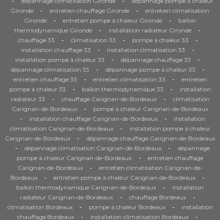
-
-
dépannage climatisation Gironde
dépannage pompe à chaleur
-
-
Gironde
entretien chauffage Gironde
entretien climatisation
-
-
Gironde
entretien pompe à chaleur Gironde
ballon
-
-
thermodynamique Gironde
installation radiateur Gironde
-
-
-
chauffage 33
climatisation 33
pompe à chaleur 33
-
-
installation chauffage 33
installation climatisation 33
-
-
installation pompe à chaleur 33
dépannage chauffage 33
-
-
dépannage climatisation 33
dépannage pompe à chaleur 33
-
-
entretien chauffage 33
entretien climatisation 33
entretien
-
-
pompe à chaleur 33
ballon thermodynamique 33
installation
-
-
radiateur 33
chauffage Carignan-de-Bordeaux
climatisation
-
Carignan-de-Bordeaux
pompe à chaleur Carignan-de-Bordeaux
-
-
installation chauffage Carignan-de-Bordeaux
installation
-
climatisation Carignan-de-Bordeaux
installation pompe à chaleur
-
Carignan-de-Bordeaux
dépannage chauffage Carignan-de-Bordeaux
-
-
dépannage climatisation Carignan-de-Bordeaux
dépannage
-
pompe à chaleur Carignan-de-Bordeaux
entretien chauffage
-
Carignan-de-Bordeaux
entretien climatisation Carignan-de-
-
-
Bordeaux
entretien pompe à chaleur Carignan-de-Bordeaux
-
ballon thermodynamique Carignan-de-Bordeaux
installation
-
-
radiateur Carignan-de-Bordeaux
chauffage Bordeaux
-
-
climatisation Bordeaux
pompe à chaleur Bordeaux
installation
-
-
chauffage Bordeaux
installation climatisation Bordeaux