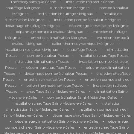
-
-
thermodynamique Cenon
installation radiateur Cenon
-
-
chauffage Mérignac
climatisation Mérignac
pompe à chaleur
-
-
Mérignac
installation chauffage Mérignac
installation
-
-
climatisation Mérignac
installation pompe à chaleur Mérignac
-
dépannage chauffage Mérignac
dépannage climatisation Mérignac
-
-
dépannage pompe à chaleur Mérignac
entretien chauffage
-
-
Mérignac
entretien climatisation Mérignac
entretien pompe à
-
-
chaleur Mérignac
ballon thermodynamique Mérignac
-
-
installation radiateur Mérignac
chauffage Pessac
climatisation
-
-
Pessac
pompe à chaleur Pessac
installation chauffage Pessac
-
-
installation climatisation Pessac
installation pompe à chaleur
-
-
Pessac
dépannage chauffage Pessac
dépannage climatisation
-
-
Pessac
dépannage pompe à chaleur Pessac
entretien chauffage
-
-
Pessac
entretien climatisation Pessac
entretien pompe à chaleur
-
-
Pessac
ballon thermodynamique Pessac
installation radiateur
-
-
Pessac
chauffage Saint-Médard-en-Jalles
climatisation Saint-
-
-
Médard-en-Jalles
pompe à chaleur Saint-Médard-en-Jalles
-
installation chauffage Saint-Médard-en-Jalles
installation
-
climatisation Saint-Médard-en-Jalles
installation pompe à chaleur
-
Saint-Médard-en-Jalles
dépannage chauffage Saint-Médard-en-Jalles
-
-
dépannage climatisation Saint-Médard-en-Jalles
dépannage
-
pompe à chaleur Saint-Médard-en-Jalles
entretien chauffage Saint-
-
-
Médard-en-Jalles
entretien climatisation Saint-Médard-en-Jalles