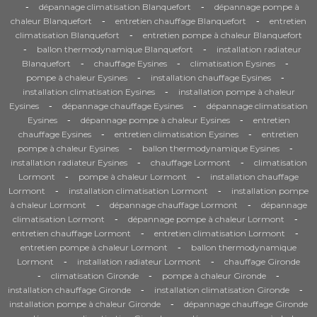
-
-
dépannage climatisation Blanquefort
dépannage pompe à
-
-
chaleur Blanquefort
entretien chauffage Blanquefort
entretien
-
climatisation Blanquefort
entretien pompe à chaleur Blanquefort
-
-
ballon thermodynamique Blanquefort
installation radiateur
-
-
-
Blanquefort
chauffage Eysines
climatisation Eysines
-
-
pompe à chaleur Eysines
installation chauffage Eysines
-
installation climatisation Eysines
installation pompe à chaleur
-
-
Eysines
dépannage chauffage Eysines
dépannage climatisation
-
-
Eysines
dépannage pompe à chaleur Eysines
entretien
-
-
chauffage Eysines
entretien climatisation Eysines
entretien
-
-
pompe à chaleur Eysines
ballon thermodynamique Eysines
-
-
installation radiateur Eysines
chauffage Lormont
climatisation
-
-
Lormont
pompe à chaleur Lormont
installation chauffage
-
-
Lormont
installation climatisation Lormont
installation pompe
-
-
à chaleur Lormont
dépannage chauffage Lormont
dépannage
-
-
climatisation Lormont
dépannage pompe à chaleur Lormont
-
-
entretien chauffage Lormont
entretien climatisation Lormont
-
entretien pompe à chaleur Lormont
ballon thermodynamique
-
-
Lormont
installation radiateur Lormont
chauffage Gironde
-
-
-
climatisation Gironde
pompe à chaleur Gironde
-
-
installation chauffage Gironde
installation climatisation Gironde
-
installation pompe à chaleur Gironde
dépannage chauffage Gironde