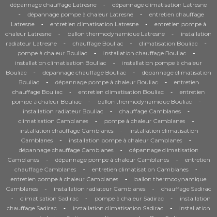
-
dépannage chauffage Latresne
dépannage climatisation Latresne
-
-
dépannage pompe à chaleur Latresne
entretien chauffage
-
-
Latresne
entretien climatisation Latresne
entretien pompe à
-
-
chaleur Latresne
ballon thermodynamique Latresne
installation
-
-
-
radiateur Latresne
chauffage Bouliac
climatisation Bouliac
-
-
pompe à chaleur Bouliac
installation chauffage Bouliac
-
installation climatisation Bouliac
installation pompe à chaleur
-
-
Bouliac
dépannage chauffage Bouliac
dépannage climatisation
-
-
Bouliac
dépannage pompe à chaleur Bouliac
entretien
-
-
chauffage Bouliac
entretien climatisation Bouliac
entretien
-
-
pompe à chaleur Bouliac
ballon thermodynamique Bouliac
-
-
installation radiateur Bouliac
chauffage Camblanes
-
-
climatisation Camblanes
pompe à chaleur Camblanes
-
installation chauffage Camblanes
installation climatisation
-
-
Camblanes
installation pompe à chaleur Camblanes
-
dépannage chauffage Camblanes
dépannage climatisation
-
-
Camblanes
dépannage pompe à chaleur Camblanes
entretien
-
-
chauffage Camblanes
entretien climatisation Camblanes
-
entretien pompe à chaleur Camblanes
ballon thermodynamique
-
-
Camblanes
installation radiateur Camblanes
chauffage Sadirac
-
-
-
climatisation Sadirac
pompe à chaleur Sadirac
installation
-
-
chauffage Sadirac
installation climatisation Sadirac
installation