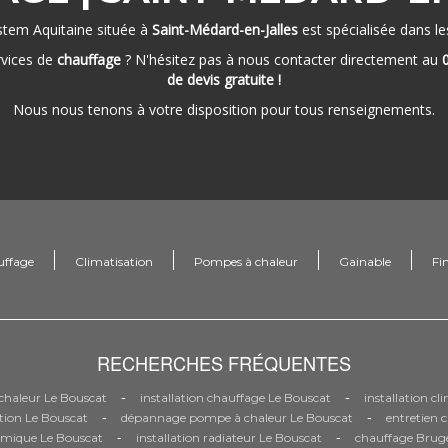
stem Aquitaine située à
Saint-Médard-en-Jalles
est spécialisée dans l
rvices de
chauffage
? N'hésitez pas à nous contacter directement au
de devis gratuite !
Nous nous tenons à votre disposition pour tous renseignements.
uffage
Climatisation
Pompes à chaleur
Gainable
Fi
RECHERCHES FRÉQUENTES
-
-
haleur Le Bouscat
installation chauffage Le Bouscat
installation c
-
-
tion Le Bouscat
dépannage pompe à chaleur Le Bouscat
entretien 
-
-
mique Le Bouscat
installation radiateur Le Bouscat
chauffage Brug