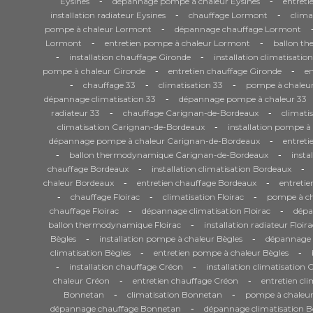
-
-
Eysines
dépannage pompe à chaleur Eysines
entreti
-
-
installation radiateur Eysines
chauffage Lormont
clima
-
pompe à chaleur Lormont
dépannage chauffage Lormont
-
-
Lormont
entretien pompe à chaleur Lormont
ballon t
-
-
installation chauffage Gironde
installation climatisatio
-
-
pompe à chaleur Gironde
entretien chauffage Gironde
en
-
-
-
chauffage 33
climatisation 33
pompe à chaleur
-
dépannage climatisation 33
dépannage pompe à chaleur 33
-
-
radiateur 33
chauffage Carignan-de-Bordeaux
climati
-
climatisation Carignan-de-Bordeaux
installation pompe 
-
dépannage pompe à chaleur Carignan-de-Bordeaux
entret
-
-
ballon thermodynamique Carignan-de-Bordeaux
insta
-
-
chauffage Bordeaux
installation climatisation Bordeaux
-
-
chaleur Bordeaux
entretien chauffage Bordeaux
entretie
-
-
-
chauffage Floirac
climatisation Floirac
pompe à cha
-
-
chauffage Floirac
dépannage climatisation Floirac
dépa
-
ballon thermodynamique Floirac
installation radiateur Floira
-
-
Bègles
installation pompe à chaleur Bègles
dépannage 
-
-
climatisation Bègles
entretien pompe à chaleur Bègles
-
-
installation chauffage Créon
installation climatisation 
-
-
chaleur Créon
entretien chauffage Créon
entretien cl
-
-
Bonnetan
climatisation Bonnetan
pompe à chaleu
-
dépannage chauffage Bonnetan
dépannage climatisation 