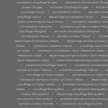
-
installation chauffage Bruges
installation climatisation Brug
-
-
chaleur Bruges
entretien chauffage Bruges
entretie
-
-
chauffage Cenon
climatisation Cenon
pompe à chal
-
-
chauffage Cenon
dépannage climatisation Cenon
dépa
-
ballon thermodynamique Cenon
installation radiateur Cen
-
climatisation Mérignac
installation pompe à chaleur Méri
-
-
chauffage Mérignac
entretien climatisation Mérignac
-
-
climatisation Pessac
pompe à chaleur Pessac
install
-
dépannage climatisation Pessac
dépannage pompe à chaleur 
-
-
Pessac
installation radiateur Pessac
chauffage Saint-Méd
-
en-Jalles
installation climatisation Saint-Médard-en-Jalles
-
Médard-en-Jalles
dépannage pompe à chaleur Saint-Médard
-
Saint-Médard-en-Jalles
ballon thermodynamique Saint-Méda
-
-
installation chauffage Talence
installation climatisati
-
-
pompe à chaleur Talence
entretien chauffage Talence
e
-
-
chauffage Le Taillan-Médoc
climatisation Le Taillan-
-
installation pompe à chaleur Le Taillan-Médoc
dépannage c
-
chauffage Le Taillan-Médoc
entretien climatisation Le Taill
-
-
Médoc
chauffage Blanquefort
climatisation Blanquefort
-
chaleur Blanquefort
dépannage chauffage Blanquefort
-
climatisation Blanquefort
entretien pompe à chaleur Blanqu
-
-
pompe à chaleur Eysines
installation chauffage Eysines