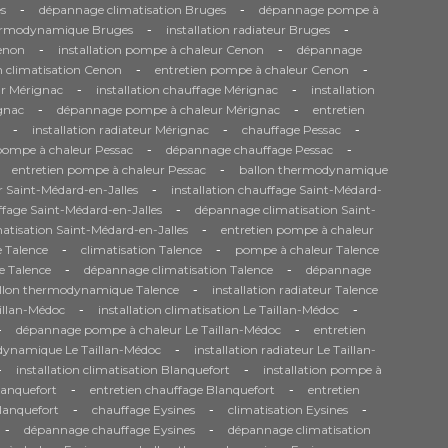
-
-
s
dépannage climatisation Bruges
dépannage pompe à
-
-
ermodynamique Bruges
installation radiateur Bruges
-
-
Cenon
installation pompe à chaleur Cenon
dépannage
-
-
n climatisation Cenon
entretien pompe à chaleur Cenon
-
-
r Mérignac
installation chauffage Mérignac
installation
-
-
gnac
dépannage pompe à chaleur Mérignac
entretien
-
-
-
installation radiateur Mérignac
chauffage Pessac
-
-
 pompe à chaleur Pessac
dépannage chauffage Pessac
-
entretien pompe à chaleur Pessac
ballon thermodynamique
-
 Saint-Médard-en-Jalles
installation chauffage Saint-Médard-
-
fage Saint-Médard-en-Jalles
dépannage climatisation Saint-
-
matisation Saint-Médard-en-Jalles
entretien pompe à chaleur
-
-
 Talence
climatisation Talence
pompe à chaleur Talence
-
-
e Talence
dépannage climatisation Talence
dépannage
-
llon thermodynamique Talence
installation radiateur Talence
-
-
aillan-Médoc
installation climatisation Le Taillan-Médoc
-
-
dépannage pompe à chaleur Le Taillan-Médoc
entretien
-
dynamique Le Taillan-Médoc
installation radiateur Le Taillan-
-
-
installation climatisation Blanquefort
installation pompe à
-
-
anquefort
entretien chauffage Blanquefort
entretien
-
-
-
Blanquefort
chauffage Eysines
climatisation Eysines
-
-
dépannage chauffage Eysines
dépannage climatisation