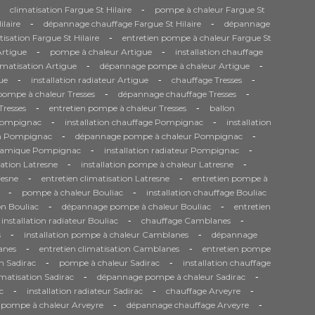
-
climatisation Fargue St Hilaire
pompe à chaleur Fargue St
-
-
ilaire
dépannage chauffage Fargue St Hilaire
dépannage
-
tisation Fargue St Hilaire
entretien pompe à chaleur Fargue St
-
-
Artigue
pompe à chaleur Artigue
installation chauffage
-
-
matisation Artigue
dépannage pompe à chaleur Artigue
-
-
-
ue
installation radiateur Artigue
chauffage Tresses
-
-
 pompe à chaleur Tresses
dépannage chauffage Tresses
-
-
Tresses
entretien pompe à chaleur Tresses
ballon
-
-
Pompignac
installation chauffage Pompignac
installation
-
-
on Pompignac
dépannage pompe à chaleur Pompignac
-
-
namique Pompignac
installation radiateur Pompignac
-
-
sation Latresne
installation pompe à chaleur Latresne
-
-
resne
entretien climatisation Latresne
entretien pompe à
-
-
pompe à chaleur Bouliac
installation chauffage Bouliac
-
-
on Bouliac
dépannage pompe à chaleur Bouliac
entretien
-
-
installation radiateur Bouliac
chauffage Camblanes
-
-
s
installation pompe à chaleur Camblanes
dépannage
-
-
anes
entretien climatisation Camblanes
entretien pompe
-
-
n Sadirac
pompe à chaleur Sadirac
installation chauffage
-
-
matisation Sadirac
dépannage pompe à chaleur Sadirac
-
-
-
c
installation radiateur Sadirac
chauffage Arveyre
-
-
n pompe à chaleur Arveyre
dépannage chauffage Arveyre