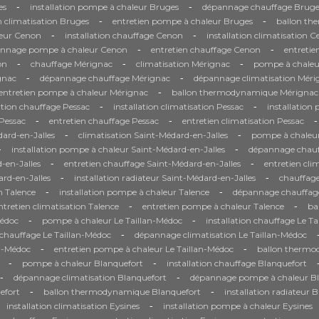
-
-
es
installation pompe à chaleur Bruges
dépannage chauffage Bruge
-
-
n climatisation Bruges
entretien pompe à chaleur Bruges
ballon th
-
-
eur Cenon
installation chauffage Cenon
installation climatisation 
-
-
nnage pompe à chaleur Cenon
entretien chauffage Cenon
entretie
-
-
-
on
chauffage Mérignac
climatisation Mérignac
pompe à chaleu
-
-
gnac
dépannage chauffage Mérignac
dépannage climatisation Méri
-
entretien pompe à chaleur Mérignac
ballon thermodynamique Mérignac
-
-
ation chauffage Pessac
installation climatisation Pessac
installation
-
-
-
Pessac
entretien chauffage Pessac
entretien climatisation Pessac
-
-
ard-en-Jalles
climatisation Saint-Médard-en-Jalles
pompe à chaleur
-
-
installation pompe à chaleur Saint-Médard-en-Jalles
dépannage chauf
-
-
-en-Jalles
entretien chauffage Saint-Médard-en-Jalles
entretien cli
-
-
rd-en-Jalles
installation radiateur Saint-Médard-en-Jalles
chauffage
-
-
on Talence
installation pompe à chaleur Talence
dépannage chauffag
-
-
ntretien climatisation Talence
entretien pompe à chaleur Talence
ba
-
-
Médoc
pompe à chaleur Le Taillan-Médoc
installation chauffage Le T
-
hauffage Le Taillan-Médoc
dépannage climatisation Le Taillan-Médoc
-
-
an-Médoc
entretien pompe à chaleur Le Taillan-Médoc
ballon thermo
-
-
pompe à chaleur Blanquefort
installation chauffage Blanquefort
-
-
dépannage climatisation Blanquefort
dépannage pompe à chaleur Bl
-
-
efort
ballon thermodynamique Blanquefort
installation radiateur 
-
installation climatisation Eysines
installation pompe à chaleur Eysines