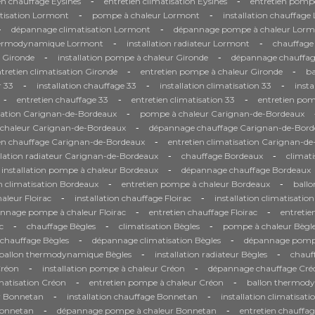
-
-
en chauffage Eysines
entretien climatisation Eysines
entretien pompe
-
-
tisation Lormont
pompe à chaleur Lormont
installation chauffag
-
-
dépannage climatisation Lormont
dépannage pompe à chaleur Lorm
-
-
hermodynamique Lormont
installation radiateur Lormont
chauffage
-
-
n Gironde
installation pompe à chaleur Gironde
dépannage chauffag
-
-
tretien climatisation Gironde
entretien pompe à chaleur Gironde
b
-
-
-
 33
installation chauffage 33
installation climatisation 33
inst
-
-
-
entretien chauffage 33
entretien climatisation 33
entretien pom
-
sation Carignan-de-Bordeaux
pompe à chaleur Carignan-de-Bordeaux
-
à chaleur Carignan-de-Bordeaux
dépannage chauffage Carignan-de-Bord
-
ien chauffage Carignan-de-Bordeaux
entretien climatisation Carignan-d
-
-
llation radiateur Carignan-de-Bordeaux
chauffage Bordeaux
climat
-
installation pompe à chaleur Bordeaux
dépannage chauffage Bordeaux
-
-
n climatisation Bordeaux
entretien pompe à chaleur Bordeaux
ball
-
-
leur Floirac
installation chauffage Floirac
installation climatisation
-
-
nnage pompe à chaleur Floirac
entretien chauffage Floirac
entretie
-
-
-
c
chauffage Bègles
climatisation Bègles
pompe à chaleur Bègl
-
-
chauffage Bègles
dépannage climatisation Bègles
dépannage pompe
-
-
ballon thermodynamique Bègles
installation radiateur Bègles
chauf
-
-
Créon
installation pompe à chaleur Créon
dépannage chauffage Cré
-
-
imatisation Créon
entretien pompe à chaleur Créon
ballon thermod
-
-
r Bonnetan
installation chauffage Bonnetan
installation climatisat
-
-
Bonnetan
dépannage pompe à chaleur Bonnetan
entretien chauffa