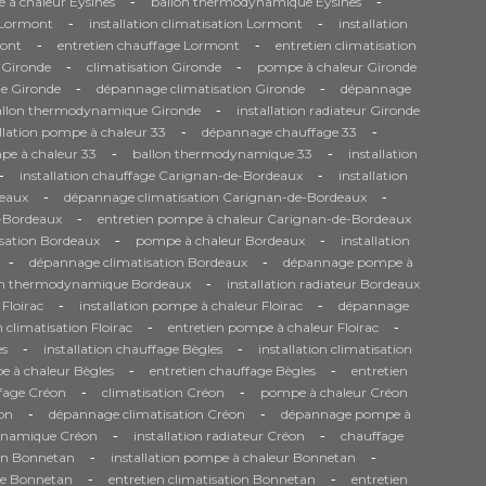
-
-
 à chaleur Eysines
ballon thermodynamique Eysines
-
-
e Lormont
installation climatisation Lormont
installation
-
-
ont
entretien chauffage Lormont
entretien climatisation
-
-
 Gironde
climatisation Gironde
pompe à chaleur Gironde
-
-
e Gironde
dépannage climatisation Gironde
dépannage
-
allon thermodynamique Gironde
installation radiateur Gironde
-
-
allation pompe à chaleur 33
dépannage chauffage 33
-
-
pe à chaleur 33
ballon thermodynamique 33
installation
-
-
installation chauffage Carignan-de-Bordeaux
installation
-
-
eaux
dépannage climatisation Carignan-de-Bordeaux
-
e-Bordeaux
entretien pompe à chaleur Carignan-de-Bordeaux
-
-
isation Bordeaux
pompe à chaleur Bordeaux
installation
-
-
dépannage climatisation Bordeaux
dépannage pompe à
-
on thermodynamique Bordeaux
installation radiateur Bordeaux
-
-
 Floirac
installation pompe à chaleur Floirac
dépannage
-
-
n climatisation Floirac
entretien pompe à chaleur Floirac
-
-
es
installation chauffage Bègles
installation climatisation
-
-
 à chaleur Bègles
entretien chauffage Bègles
entretien
-
-
fage Créon
climatisation Créon
pompe à chaleur Créon
-
-
on
dépannage climatisation Créon
dépannage pompe à
-
-
ynamique Créon
installation radiateur Créon
chauffage
-
-
ion Bonnetan
installation pompe à chaleur Bonnetan
-
-
ge Bonnetan
entretien climatisation Bonnetan
entretien