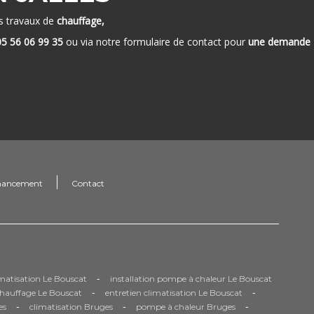
es travaux de
chauffage,
05 56 06 99 35
ou via notre formulaire de contact pour
une demande
nancement
Contact
-
limatisation Le Bouscat
installation pompe à chaleur Le Bouscat
-
-
chauffage Le Bouscat
entretien climatisation Le Bouscat
-
-
-
es
climatisation Bruges
pompe à chaleur Bruges