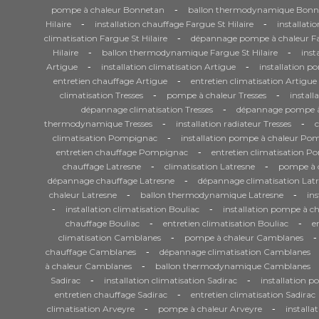
-
pompe à chaleur Bonnetan
ballon thermodynamique Bonn
-
-
Hilaire
installation chauffage Fargue St Hilaire
installati
-
climatisation Fargue St Hilaire
dépannage pompe à chaleur Far
-
-
Hilaire
ballon thermodynamique Fargue St Hilaire
inst
-
-
Artigue
installation climatisation Artigue
installation p
-
entretien chauffage Artigue
entretien climatisation Artigue
-
-
climatisation Tresses
pompe à chaleur Tresses
install
-
dépannage climatisation Tresses
dépannage pompe à 
-
-
thermodynamique Tresses
installation radiateur Tresses
-
climatisation Pompignac
installation pompe à chaleur Po
-
entretien chauffage Pompignac
entretien climatisation 
-
-
chauffage Latresne
climatisation Latresne
pompe à c
-
dépannage chauffage Latresne
dépannage climatisation Lat
-
-
chaleur Latresne
ballon thermodynamique Latresne
ins
-
-
installation climatisation Bouliac
installation pompe à ch
-
-
chauffage Bouliac
entretien climatisation Bouliac
e
-
-
climatisation Camblanes
pompe à chaleur Camblanes
-
chauffage Camblanes
dépannage climatisation Camblanes
-
à chaleur Camblanes
ballon thermodynamique Camblanes
-
-
Sadirac
installation climatisation Sadirac
installation p
-
entretien chauffage Sadirac
entretien climatisation Sadirac
-
-
climatisation Arveyre
pompe à chaleur Arveyre
installa