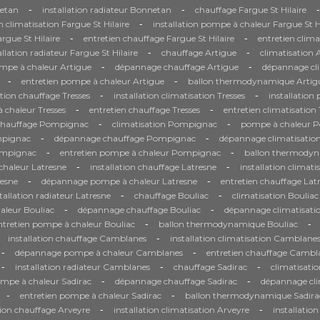
-
-
-
etan
installation radiateur Bonnetan
chauffage Fargue St Hilaire
-
on climatisation Fargue St Hilaire
installation pompe à chaleur Fargue St H
-
-
gue St Hilaire
entretien chauffage Fargue St Hilaire
entretien clima
-
-
allation radiateur Fargue St Hilaire
chauffage Artigue
climatisation 
-
-
ompe à chaleur Artigue
dépannage chauffage Artigue
dépannage cli
-
-
entretien pompe à chaleur Artigue
ballon thermodynamique Artig
-
-
ation chauffage Tresses
installation climatisation Tresses
installation
-
-
chaleur Tresses
entretien chauffage Tresses
entretien climatisation 
-
-
chauffage Pompignac
climatisation Pompignac
pompe à chaleur 
-
-
mpignac
dépannage chauffage Pompignac
dépannage climatisati
-
-
Pompignac
entretien pompe à chaleur Pompignac
ballon thermody
-
-
haleur Latresne
installation chauffage Latresne
installation climati
-
-
resne
dépannage pompe à chaleur Latresne
entretien chauffage Lat
-
-
tallation radiateur Latresne
chauffage Bouliac
climatisation Bouliac
-
-
aleur Bouliac
dépannage chauffage Bouliac
dépannage climatisati
-
-
ntretien pompe à chaleur Bouliac
ballon thermodynamique Bouliac
-
installation chauffage Camblanes
installation climatisation Camblane
-
-
dépannage pompe à chaleur Camblanes
entretien chauffage Cambl
-
-
-
installation radiateur Camblanes
chauffage Sadirac
climatisatio
-
-
ompe à chaleur Sadirac
dépannage chauffage Sadirac
dépannage cli
-
-
entretien pompe à chaleur Sadirac
ballon thermodynamique Sadira
-
-
tion chauffage Arveyre
installation climatisation Arveyre
installatio