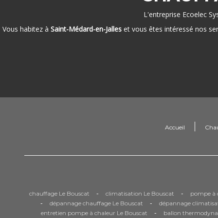
L'entreprise Ecoelec Sy
Vous habitez à
Saint-Médard-en-Jalles
et vous êtes intéressé nos se
Accueil
Cha
-
-
chauffage Le Bouscat
climatisation Le Bouscat
pompe à c
-
-
dépannage chauffage Le Bouscat
dépannage climatisa
-
entretien pompe à chaleur Le Bouscat
ballon thermodyna