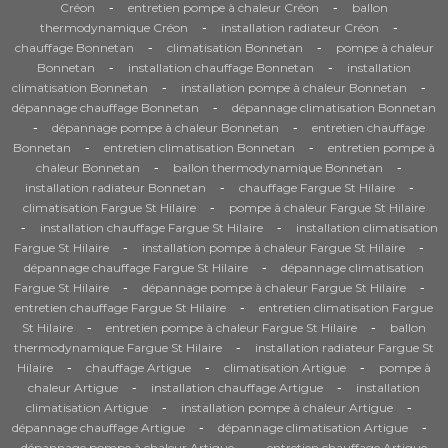
-
-
Créon
entretien pompe à chaleur Créon
ballon
-
-
thermodynamique Créon
installation radiateur Créon
-
-
chauffage Bonnetan
climatisation Bonnetan
pompe à chaleur
-
-
Bonnetan
installation chauffage Bonnetan
installation
-
-
climatisation Bonnetan
installation pompe à chaleur Bonnetan
-
dépannage chauffage Bonnetan
dépannage climatisation Bonnetan
-
-
dépannage pompe à chaleur Bonnetan
entretien chauffage
-
-
Bonnetan
entretien climatisation Bonnetan
entretien pompe à
-
-
chaleur Bonnetan
ballon thermodynamique Bonnetan
-
-
installation radiateur Bonnetan
chauffage Fargue St Hilaire
-
climatisation Fargue St Hilaire
pompe à chaleur Fargue St Hilaire
-
-
installation chauffage Fargue St Hilaire
installation climatisation
-
-
Fargue St Hilaire
installation pompe à chaleur Fargue St Hilaire
-
dépannage chauffage Fargue St Hilaire
dépannage climatisation
-
-
Fargue St Hilaire
dépannage pompe à chaleur Fargue St Hilaire
-
entretien chauffage Fargue St Hilaire
entretien climatisation Fargue
-
-
St Hilaire
entretien pompe à chaleur Fargue St Hilaire
ballon
-
thermodynamique Fargue St Hilaire
installation radiateur Fargue St
-
-
-
Hilaire
chauffage Artigue
climatisation Artigue
pompe à
-
-
chaleur Artigue
installation chauffage Artigue
installation
-
-
climatisation Artigue
installation pompe à chaleur Artigue
-
-
dépannage chauffage Artigue
dépannage climatisation Artigue
-
dépannage pompe à chaleur Artigue
entretien chauffage Artigue