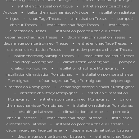
-
-
entretien climatisation Artigue
entretien pompe à chaleur
-
-
Artigue
ballon thermodynamique Artigue
installation radiateur
-
-
-
Artigue
chauffage Tresses
climatisation Tresses
pompe à
-
-
chaleur Tresses
installation chauffage Tresses
installation
-
-
climatisation Tresses
installation pompe à chaleur Tresses
-
-
dépannage chauffage Tresses
dépannage climatisation Tresses
-
-
dépannage pompe à chaleur Tresses
entretien chauffage Tresses
-
entretien climatisation Tresses
entretien pompe à chaleur Tresses
-
-
ballon thermodynamique Tresses
installation radiateur Tresses
-
-
-
chauffage Pompignac
climatisation Pompignac
pompe à
-
-
chaleur Pompignac
installation chauffage Pompignac
-
installation climatisation Pompignac
installation pompe à chaleur
-
-
Pompignac
dépannage chauffage Pompignac
dépannage
-
climatisation Pompignac
dépannage pompe à chaleur Pompignac
-
-
entretien chauffage Pompignac
entretien climatisation
-
-
Pompignac
entretien pompe à chaleur Pompignac
ballon
-
thermodynamique Pompignac
installation radiateur Pompignac
-
-
-
chauffage Latresne
climatisation Latresne
pompe à
-
-
chaleur Latresne
installation chauffage Latresne
installation
-
-
climatisation Latresne
installation pompe à chaleur Latresne
-
dépannage chauffage Latresne
dépannage climatisation Latresne
-
-
dépannage pompe à chaleur Latresne
entretien chauffage