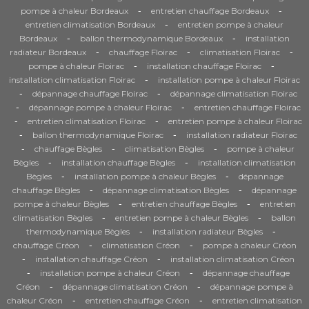
-
-
pompe à chaleur Bordeaux
entretien chauffage Bordeaux
-
entretien climatisation Bordeaux
entretien pompe à chaleur
-
-
Bordeaux
ballon thermodynamique Bordeaux
installation
-
-
-
radiateur Bordeaux
chauffage Floirac
climatisation Floirac
-
-
pompe à chaleur Floirac
installation chauffage Floirac
-
installation climatisation Floirac
installation pompe à chaleur Floirac
-
-
dépannage chauffage Floirac
dépannage climatisation Floirac
-
-
dépannage pompe à chaleur Floirac
entretien chauffage Floirac
-
-
entretien climatisation Floirac
entretien pompe à chaleur Floirac
-
-
ballon thermodynamique Floirac
installation radiateur Floirac
-
-
-
chauffage Bègles
climatisation Bègles
pompe à chaleur
-
-
Bègles
installation chauffage Bègles
installation climatisation
-
-
Bègles
installation pompe à chaleur Bègles
dépannage
-
-
chauffage Bègles
dépannage climatisation Bègles
dépannage
-
-
pompe à chaleur Bègles
entretien chauffage Bègles
entretien
-
-
climatisation Bègles
entretien pompe à chaleur Bègles
ballon
-
-
thermodynamique Bègles
installation radiateur Bègles
-
-
chauffage Créon
climatisation Créon
pompe à chaleur Créon
-
-
installation chauffage Créon
installation climatisation Créon
-
-
installation pompe à chaleur Créon
dépannage chauffage
-
-
Créon
dépannage climatisation Créon
dépannage pompe à
-
-
chaleur Créon
entretien chauffage Créon
entretien climatisation