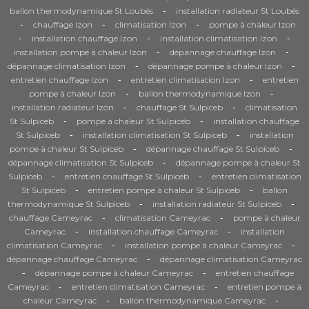
-
ballon thermodynamique St Loubés
installation radiateur St Loubés
-
-
-
chauffage Izon
climatisation Izon
pompe à chaleur Izon
-
-
-
installation chauffage Izon
installation climatisation Izon
-
-
installation pompe à chaleur Izon
dépannage chauffage Izon
-
-
dépannage climatisation Izon
dépannage pompe à chaleur Izon
-
-
entretien chauffage Izon
entretien climatisation Izon
entretien
-
-
pompe à chaleur Izon
ballon thermodynamique Izon
-
-
installation radiateur Izon
chauffage St Sulpiceb
climatisation
-
-
St Sulpiceb
pompe à chaleur St Sulpiceb
installation chauffage
-
-
St Sulpiceb
installation climatisation St Sulpiceb
installation
-
-
pompe à chaleur St Sulpiceb
dépannage chauffage St Sulpiceb
-
dépannage climatisation St Sulpiceb
dépannage pompe à chaleur St
-
-
Sulpiceb
entretien chauffage St Sulpiceb
entretien climatisation
-
-
St Sulpiceb
entretien pompe à chaleur St Sulpiceb
ballon
-
-
thermodynamique St Sulpiceb
installation radiateur St Sulpiceb
-
-
chauffage Cameyrac
climatisation Cameyrac
pompe à chaleur
-
-
Cameyrac
installation chauffage Cameyrac
installation
-
-
climatisation Cameyrac
installation pompe à chaleur Cameyrac
-
dépannage chauffage Cameyrac
dépannage climatisation Cameyrac
-
-
dépannage pompe à chaleur Cameyrac
entretien chauffage
-
-
Cameyrac
entretien climatisation Cameyrac
entretien pompe à
-
-
chaleur Cameyrac
ballon thermodynamique Cameyrac