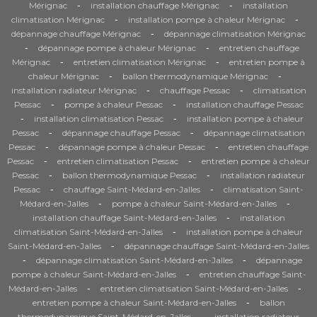
-
-
Mérignac
installation chauffage Mérignac
installation
-
-
climatisation Mérignac
installation pompe à chaleur Mérignac
-
dépannage chauffage Mérignac
dépannage climatisation Mérignac
-
-
dépannage pompe à chaleur Mérignac
entretien chauffage
-
-
Mérignac
entretien climatisation Mérignac
entretien pompe à
-
-
chaleur Mérignac
ballon thermodynamique Mérignac
-
-
installation radiateur Mérignac
chauffage Pessac
climatisation
-
-
Pessac
pompe à chaleur Pessac
installation chauffage Pessac
-
-
installation climatisation Pessac
installation pompe à chaleur
-
-
Pessac
dépannage chauffage Pessac
dépannage climatisation
-
-
Pessac
dépannage pompe à chaleur Pessac
entretien chauffage
-
-
Pessac
entretien climatisation Pessac
entretien pompe à chaleur
-
-
Pessac
ballon thermodynamique Pessac
installation radiateur
-
-
Pessac
chauffage Saint-Médard-en-Jalles
climatisation Saint-
-
-
Médard-en-Jalles
pompe à chaleur Saint-Médard-en-Jalles
-
installation chauffage Saint-Médard-en-Jalles
installation
-
climatisation Saint-Médard-en-Jalles
installation pompe à chaleur
-
Saint-Médard-en-Jalles
dépannage chauffage Saint-Médard-en-Jalles
-
-
dépannage climatisation Saint-Médard-en-Jalles
dépannage
-
pompe à chaleur Saint-Médard-en-Jalles
entretien chauffage Saint-
-
-
Médard-en-Jalles
entretien climatisation Saint-Médard-en-Jalles
-
entretien pompe à chaleur Saint-Médard-en-Jalles
ballon
-
thermodynamique Saint-Médard-en-Jalles
installation radiateur