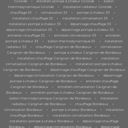
-
-
Gironde
entretien pompe à chaleur Gironde
ballon
-
-
thermodynamique Gironde
installation radiateur Gironde
-
-
-
chauffage 33
climatisation 33
pompe à chaleur 33
-
-
installation chauffage 33
installation climatisation 33
-
-
installation pompe à chaleur 33
dépannage chauffage 33
-
-
dépannage climatisation 33
dépannage pompe à chaleur 33
-
-
entretien chauffage 33
entretien climatisation 33
entretien
-
-
pompe à chaleur 33
ballon thermodynamique 33
installation
-
-
radiateur 33
chauffage Carignan-de-Bordeaux
climatisation
-
Carignan-de-Bordeaux
pompe à chaleur Carignan-de-Bordeaux
-
-
installation chauffage Carignan-de-Bordeaux
installation
-
climatisation Carignan-de-Bordeaux
installation pompe à chaleur
-
Carignan-de-Bordeaux
dépannage chauffage Carignan-de-Bordeaux
-
-
dépannage climatisation Carignan-de-Bordeaux
dépannage
-
pompe à chaleur Carignan-de-Bordeaux
entretien chauffage
-
Carignan-de-Bordeaux
entretien climatisation Carignan-de-
-
-
Bordeaux
entretien pompe à chaleur Carignan-de-Bordeaux
-
ballon thermodynamique Carignan-de-Bordeaux
installation
-
-
radiateur Carignan-de-Bordeaux
chauffage Bordeaux
-
-
climatisation Bordeaux
pompe à chaleur Bordeaux
installation
-
-
chauffage Bordeaux
installation climatisation Bordeaux
-
installation pompe à chaleur Bordeaux
dépannage chauffage
-
-
Bordeaux
dépannage climatisation Bordeaux
dépannage