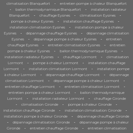
-
climatisation Blanquefort
entretien pompe à chaleur Blanquefort
-
-
ballon thermodynamique Blanquefort
installation radiateur
-
-
-
Blanquefort
chauffage Eysines
climatisation Eysines
-
-
pompe à chaleur Eysines
installation chauffage Eysines
-
installation climatisation Eysines
installation pompe à chaleur
-
-
Eysines
dépannage chauffage Eysines
dépannage climatisation
-
-
Eysines
dépannage pompe à chaleur Eysines
entretien
-
-
chauffage Eysines
entretien climatisation Eysines
entretien
-
-
pompe à chaleur Eysines
ballon thermodynamique Eysines
-
-
installation radiateur Eysines
chauffage Lormont
climatisation
-
-
Lormont
pompe à chaleur Lormont
installation chauffage
-
-
Lormont
installation climatisation Lormont
installation pompe
-
-
à chaleur Lormont
dépannage chauffage Lormont
dépannage
-
-
climatisation Lormont
dépannage pompe à chaleur Lormont
-
-
entretien chauffage Lormont
entretien climatisation Lormont
-
entretien pompe à chaleur Lormont
ballon thermodynamique
-
-
Lormont
installation radiateur Lormont
chauffage Gironde
-
-
-
climatisation Gironde
pompe à chaleur Gironde
-
-
installation chauffage Gironde
installation climatisation Gironde
-
installation pompe à chaleur Gironde
dépannage chauffage Gironde
-
-
dépannage climatisation Gironde
dépannage pompe à chaleur
-
-
Gironde
entretien chauffage Gironde
entretien climatisation