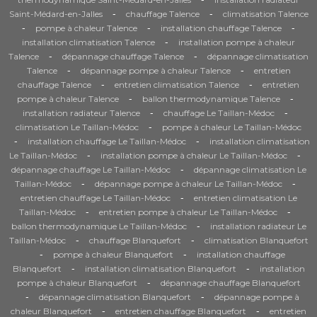
-
-
Saint-Médard-en-Jalles
chauffage Talence
climatisation Talence
-
-
-
pompe à chaleur Talence
installation chauffage Talence
-
installation climatisation Talence
installation pompe à chaleur
-
-
Talence
dépannage chauffage Talence
dépannage climatisation
-
-
Talence
dépannage pompe à chaleur Talence
entretien
-
-
chauffage Talence
entretien climatisation Talence
entretien
-
-
pompe à chaleur Talence
ballon thermodynamique Talence
-
-
installation radiateur Talence
chauffage Le Taillan-Médoc
-
climatisation Le Taillan-Médoc
pompe à chaleur Le Taillan-Médoc
-
-
installation chauffage Le Taillan-Médoc
installation climatisation
-
-
Le Taillan-Médoc
installation pompe à chaleur Le Taillan-Médoc
-
dépannage chauffage Le Taillan-Médoc
dépannage climatisation Le
-
-
Taillan-Médoc
dépannage pompe à chaleur Le Taillan-Médoc
-
entretien chauffage Le Taillan-Médoc
entretien climatisation Le
-
-
Taillan-Médoc
entretien pompe à chaleur Le Taillan-Médoc
-
ballon thermodynamique Le Taillan-Médoc
installation radiateur Le
-
-
Taillan-Médoc
chauffage Blanquefort
climatisation Blanquefort
-
-
pompe à chaleur Blanquefort
installation chauffage
-
-
Blanquefort
installation climatisation Blanquefort
installation
-
pompe à chaleur Blanquefort
dépannage chauffage Blanquefort
-
-
dépannage climatisation Blanquefort
dépannage pompe à
-
-
chaleur Blanquefort
entretien chauffage Blanquefort
entretien