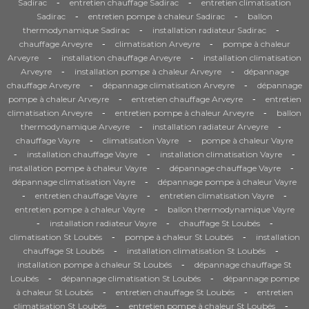
-
-
Sadirac
entretien chauffage Sadirac
entretien climatisation
-
-
Sadirac
entretien pompe à chaleur Sadirac
ballon
-
-
thermodynamique Sadirac
installation radiateur Sadirac
-
-
chauffage Arveyre
climatisation Arveyre
pompe à chaleur
-
-
Arveyre
installation chauffage Arveyre
installation climatisation
-
-
Arveyre
installation pompe à chaleur Arveyre
dépannage
-
-
chauffage Arveyre
dépannage climatisation Arveyre
dépannage
-
-
pompe à chaleur Arveyre
entretien chauffage Arveyre
entretien
-
-
climatisation Arveyre
entretien pompe à chaleur Arveyre
ballon
-
-
thermodynamique Arveyre
installation radiateur Arveyre
-
-
chauffage Vayre
climatisation Vayre
pompe à chaleur Vayre
-
-
-
installation chauffage Vayre
installation climatisation Vayre
-
-
installation pompe à chaleur Vayre
dépannage chauffage Vayre
-
dépannage climatisation Vayre
dépannage pompe à chaleur Vayre
-
-
-
entretien chauffage Vayre
entretien climatisation Vayre
-
entretien pompe à chaleur Vayre
ballon thermodynamique Vayre
-
-
-
installation radiateur Vayre
chauffage St Loubés
-
-
climatisation St Loubés
pompe à chaleur St Loubés
installation
-
-
chauffage St Loubés
installation climatisation St Loubés
-
installation pompe à chaleur St Loubés
dépannage chauffage St
-
-
Loubés
dépannage climatisation St Loubés
dépannage pompe
-
-
à chaleur St Loubés
entretien chauffage St Loubés
entretien
-
-
climatisation St Loubés
entretien pompe à chaleur St Loubés