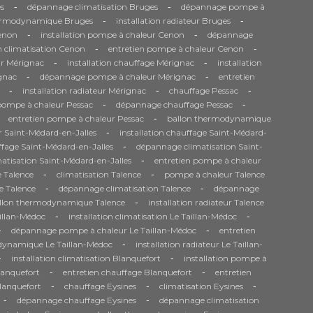
-
-
s
dépannage climatisation Bruges
dépannage pompe à
-
-
ermodynamique Bruges
installation radiateur Bruges
-
-
Cenon
installation pompe à chaleur Cenon
dépannage
-
-
n climatisation Cenon
entretien pompe à chaleur Cenon
-
-
r Mérignac
installation chauffage Mérignac
installation
-
-
gnac
dépannage pompe à chaleur Mérignac
entretien
-
-
-
installation radiateur Mérignac
chauffage Pessac
-
-
 pompe à chaleur Pessac
dépannage chauffage Pessac
-
entretien pompe à chaleur Pessac
ballon thermodynamique
-
 Saint-Médard-en-Jalles
installation chauffage Saint-Médard-
-
fage Saint-Médard-en-Jalles
dépannage climatisation Saint-
-
matisation Saint-Médard-en-Jalles
entretien pompe à chaleur
-
-
 Talence
climatisation Talence
pompe à chaleur Talence
-
-
e Talence
dépannage climatisation Talence
dépannage
-
llon thermodynamique Talence
installation radiateur Talence
-
-
aillan-Médoc
installation climatisation Le Taillan-Médoc
-
-
dépannage pompe à chaleur Le Taillan-Médoc
entretien
-
dynamique Le Taillan-Médoc
installation radiateur Le Taillan-
-
-
installation climatisation Blanquefort
installation pompe à
-
-
anquefort
entretien chauffage Blanquefort
entretien
-
-
-
Blanquefort
chauffage Eysines
climatisation Eysines
-
-
dépannage chauffage Eysines
dépannage climatisation