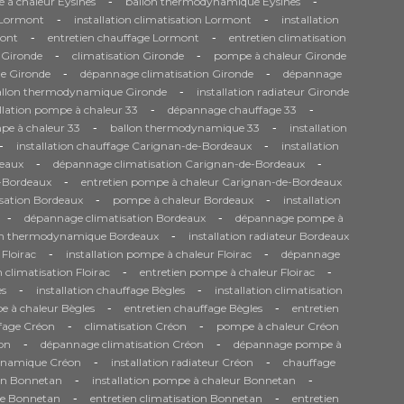
-
-
 à chaleur Eysines
ballon thermodynamique Eysines
-
-
e Lormont
installation climatisation Lormont
installation
-
-
ont
entretien chauffage Lormont
entretien climatisation
-
-
 Gironde
climatisation Gironde
pompe à chaleur Gironde
-
-
e Gironde
dépannage climatisation Gironde
dépannage
-
allon thermodynamique Gironde
installation radiateur Gironde
-
-
allation pompe à chaleur 33
dépannage chauffage 33
-
-
pe à chaleur 33
ballon thermodynamique 33
installation
-
-
installation chauffage Carignan-de-Bordeaux
installation
-
-
eaux
dépannage climatisation Carignan-de-Bordeaux
-
e-Bordeaux
entretien pompe à chaleur Carignan-de-Bordeaux
-
-
isation Bordeaux
pompe à chaleur Bordeaux
installation
-
-
dépannage climatisation Bordeaux
dépannage pompe à
-
on thermodynamique Bordeaux
installation radiateur Bordeaux
-
-
 Floirac
installation pompe à chaleur Floirac
dépannage
-
-
n climatisation Floirac
entretien pompe à chaleur Floirac
-
-
es
installation chauffage Bègles
installation climatisation
-
-
 à chaleur Bègles
entretien chauffage Bègles
entretien
-
-
fage Créon
climatisation Créon
pompe à chaleur Créon
-
-
on
dépannage climatisation Créon
dépannage pompe à
-
-
ynamique Créon
installation radiateur Créon
chauffage
-
-
ion Bonnetan
installation pompe à chaleur Bonnetan
-
-
ge Bonnetan
entretien climatisation Bonnetan
entretien