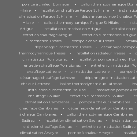
-
pompe à chaleur Bonnetan
ballon thermodynamique Bonn
-
-
Hilaire
installation chauffage Fargue St Hilaire
installati
-
climatisation Fargue St Hilaire
dépannage pompe à chaleur Far
-
-
Hilaire
ballon thermodynamique Fargue St Hilaire
inst
-
-
Artigue
installation climatisation Artigue
installation p
-
entretien chauffage Artigue
entretien climatisation Artigue
-
-
climatisation Tresses
pompe à chaleur Tresses
install
-
dépannage climatisation Tresses
dépannage pompe à 
-
-
thermodynamique Tresses
installation radiateur Tresses
-
climatisation Pompignac
installation pompe à chaleur Po
-
entretien chauffage Pompignac
entretien climatisation 
-
-
chauffage Latresne
climatisation Latresne
pompe à c
-
dépannage chauffage Latresne
dépannage climatisation Lat
-
-
chaleur Latresne
ballon thermodynamique Latresne
ins
-
-
installation climatisation Bouliac
installation pompe à ch
-
-
chauffage Bouliac
entretien climatisation Bouliac
e
-
-
climatisation Camblanes
pompe à chaleur Camblanes
-
chauffage Camblanes
dépannage climatisation Camblanes
-
à chaleur Camblanes
ballon thermodynamique Camblanes
-
-
Sadirac
installation climatisation Sadirac
installation p
-
entretien chauffage Sadirac
entretien climatisation Sadirac
-
-
climatisation Arveyre
pompe à chaleur Arveyre
installa