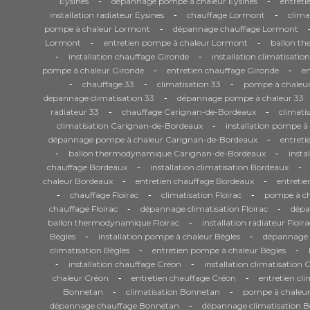
-
-
Eysines
dépannage pompe à chaleur Eysines
entreti
-
-
installation radiateur Eysines
chauffage Lormont
clima
-
pompe à chaleur Lormont
dépannage chauffage Lormont
-
-
Lormont
entretien pompe à chaleur Lormont
ballon t
-
-
installation chauffage Gironde
installation climatisatio
-
-
pompe à chaleur Gironde
entretien chauffage Gironde
en
-
-
-
chauffage 33
climatisation 33
pompe à chaleur
-
dépannage climatisation 33
dépannage pompe à chaleur 33
-
-
radiateur 33
chauffage Carignan-de-Bordeaux
climati
-
climatisation Carignan-de-Bordeaux
installation pompe 
-
dépannage pompe à chaleur Carignan-de-Bordeaux
entret
-
-
ballon thermodynamique Carignan-de-Bordeaux
insta
-
-
chauffage Bordeaux
installation climatisation Bordeaux
-
-
chaleur Bordeaux
entretien chauffage Bordeaux
entretie
-
-
-
chauffage Floirac
climatisation Floirac
pompe à cha
-
-
chauffage Floirac
dépannage climatisation Floirac
dépa
-
ballon thermodynamique Floirac
installation radiateur Floira
-
-
Bègles
installation pompe à chaleur Bègles
dépannage 
-
-
climatisation Bègles
entretien pompe à chaleur Bègles
-
-
installation chauffage Créon
installation climatisation 
-
-
chaleur Créon
entretien chauffage Créon
entretien cl
-
-
Bonnetan
climatisation Bonnetan
pompe à chaleu
-
dépannage chauffage Bonnetan
dépannage climatisation 