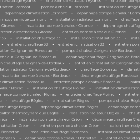
-
-
en chauffage Eysines
entretien climatisation Eysines
entretien pompe
-
-
tisation Lormont
pompe à chaleur Lormont
installation chauffag
-
-
dépannage climatisation Lormont
dépannage pompe à chaleur Lorm
-
-
hermodynamique Lormont
installation radiateur Lormont
chauffage
-
-
n Gironde
installation pompe à chaleur Gironde
dépannage chauffag
-
-
tretien climatisation Gironde
entretien pompe à chaleur Gironde
b
-
-
-
 33
installation chauffage 33
installation climatisation 33
inst
-
-
-
entretien chauffage 33
entretien climatisation 33
entretien pom
-
sation Carignan-de-Bordeaux
pompe à chaleur Carignan-de-Bordeaux
-
à chaleur Carignan-de-Bordeaux
dépannage chauffage Carignan-de-Bord
-
ien chauffage Carignan-de-Bordeaux
entretien climatisation Carignan-d
-
-
llation radiateur Carignan-de-Bordeaux
chauffage Bordeaux
climat
-
installation pompe à chaleur Bordeaux
dépannage chauffage Bordeaux
-
-
n climatisation Bordeaux
entretien pompe à chaleur Bordeaux
ball
-
-
leur Floirac
installation chauffage Floirac
installation climatisation
-
-
nnage pompe à chaleur Floirac
entretien chauffage Floirac
entretie
-
-
-
c
chauffage Bègles
climatisation Bègles
pompe à chaleur Bègl
-
-
chauffage Bègles
dépannage climatisation Bègles
dépannage pompe
-
-
ballon thermodynamique Bègles
installation radiateur Bègles
chauf
-
-
Créon
installation pompe à chaleur Créon
dépannage chauffage Cré
-
-
imatisation Créon
entretien pompe à chaleur Créon
ballon thermod
-
-
r Bonnetan
installation chauffage Bonnetan
installation climatisat
-
-
Bonnetan
dépannage pompe à chaleur Bonnetan
entretien chauffa