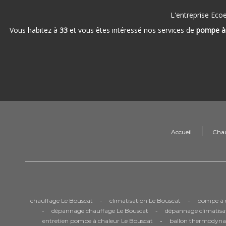
L'entreprise Eco
Vous habitez à
33
et vous êtes intéressé nos services de
pompe à
Accueil
Cha
-
-
chauffage Le Bouscat
climatisation Le Bouscat
pompe à c
-
-
dépannage chauffage Le Bouscat
dépannage climatisa
-
entretien pompe à chaleur Le Bouscat
ballon thermodyna