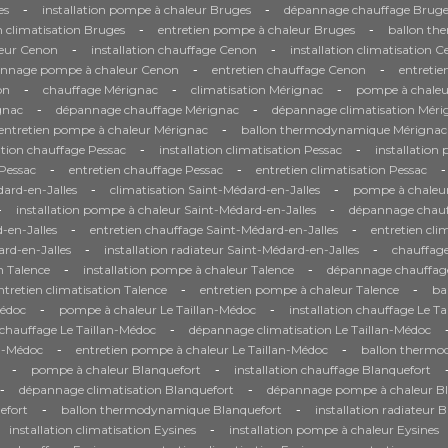
-
-
es
installation pompe à chaleur Bruges
dépannage chauffage Bruge
-
-
n climatisation Bruges
entretien pompe à chaleur Bruges
ballon th
-
-
eur Cenon
installation chauffage Cenon
installation climatisation 
-
-
nnage pompe à chaleur Cenon
entretien chauffage Cenon
entretie
-
-
-
on
chauffage Mérignac
climatisation Mérignac
pompe à chaleu
-
-
gnac
dépannage chauffage Mérignac
dépannage climatisation Méri
-
entretien pompe à chaleur Mérignac
ballon thermodynamique Mérignac
-
-
ation chauffage Pessac
installation climatisation Pessac
installation
-
-
-
Pessac
entretien chauffage Pessac
entretien climatisation Pessac
-
-
ard-en-Jalles
climatisation Saint-Médard-en-Jalles
pompe à chaleur
-
-
installation pompe à chaleur Saint-Médard-en-Jalles
dépannage chauf
-
-
-en-Jalles
entretien chauffage Saint-Médard-en-Jalles
entretien cli
-
-
rd-en-Jalles
installation radiateur Saint-Médard-en-Jalles
chauffage
-
-
on Talence
installation pompe à chaleur Talence
dépannage chauffag
-
-
ntretien climatisation Talence
entretien pompe à chaleur Talence
ba
-
-
Médoc
pompe à chaleur Le Taillan-Médoc
installation chauffage Le T
-
hauffage Le Taillan-Médoc
dépannage climatisation Le Taillan-Médoc
-
-
an-Médoc
entretien pompe à chaleur Le Taillan-Médoc
ballon thermo
-
-
pompe à chaleur Blanquefort
installation chauffage Blanquefort
-
-
dépannage climatisation Blanquefort
dépannage pompe à chaleur Bl
-
-
efort
ballon thermodynamique Blanquefort
installation radiateur 
-
installation climatisation Eysines
installation pompe à chaleur Eysines