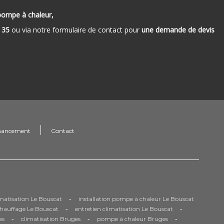
pompe à chaleur,
 35
ou via notre formulaire de contact pour
une demande de devis
nancement
Contact
-
limatisation Le Bouscat
installation pompe à chaleur Le Bouscat
-
-
chauffage Le Bouscat
entretien climatisation Le Bouscat
-
-
-
es
climatisation Bruges
pompe à chaleur Bruges