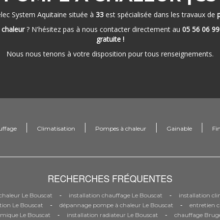
elec System Aquitaine située à
33
est spécialisée dans les travaux de
 chaleur
? N'hésitez pas à nous contacter directement au
05 56 06 99
gratuite !
Nous nous tenons à votre disposition pour tous renseignements.
uffage
Climatisation
Pompes à chaleur
Gainable
Fi
RECHERCHES FRÉQUENTES
-
-
haleur Le Bouscat
installation chauffage Le Bouscat
installation c
-
-
tion Le Bouscat
dépannage pompe à chaleur Le Bouscat
entretien 
-
-
mique Le Bouscat
installation radiateur Le Bouscat
chauffage Brug