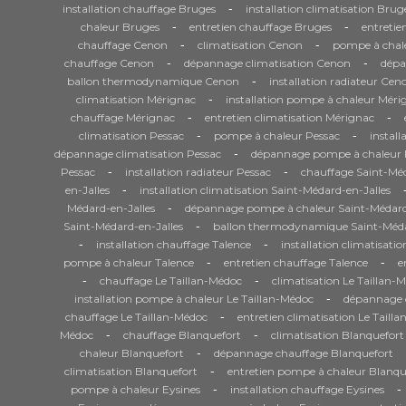
-
installation chauffage Bruges
installation climatisation Brug
-
-
chaleur Bruges
entretien chauffage Bruges
entretie
-
-
chauffage Cenon
climatisation Cenon
pompe à chal
-
-
chauffage Cenon
dépannage climatisation Cenon
dépa
-
ballon thermodynamique Cenon
installation radiateur Cen
-
climatisation Mérignac
installation pompe à chaleur Méri
-
-
chauffage Mérignac
entretien climatisation Mérignac
-
-
climatisation Pessac
pompe à chaleur Pessac
install
-
dépannage climatisation Pessac
dépannage pompe à chaleur 
-
-
Pessac
installation radiateur Pessac
chauffage Saint-Méd
-
en-Jalles
installation climatisation Saint-Médard-en-Jalles
-
Médard-en-Jalles
dépannage pompe à chaleur Saint-Médard
-
Saint-Médard-en-Jalles
ballon thermodynamique Saint-Méda
-
-
installation chauffage Talence
installation climatisati
-
-
pompe à chaleur Talence
entretien chauffage Talence
e
-
-
chauffage Le Taillan-Médoc
climatisation Le Taillan-
-
installation pompe à chaleur Le Taillan-Médoc
dépannage c
-
chauffage Le Taillan-Médoc
entretien climatisation Le Taill
-
-
Médoc
chauffage Blanquefort
climatisation Blanquefort
-
chaleur Blanquefort
dépannage chauffage Blanquefort
-
climatisation Blanquefort
entretien pompe à chaleur Blanqu
-
-
pompe à chaleur Eysines
installation chauffage Eysines