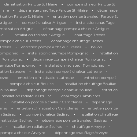
-
climatisation Fargue St Hilaire
pompe à chaleur Fargue St
-
-
ilaire
dépannage chauffage Fargue St Hilaire
dépannage
-
tisation Fargue St Hilaire
entretien pompe à chaleur Fargue St
-
-
Artigue
pompe à chaleur Artigue
installation chauffage
-
-
matisation Artigue
dépannage pompe à chaleur Artigue
-
-
-
ue
installation radiateur Artigue
chauffage Tresses
-
-
 pompe à chaleur Tresses
dépannage chauffage Tresses
-
-
Tresses
entretien pompe à chaleur Tresses
ballon
-
-
Pompignac
installation chauffage Pompignac
installation
-
-
on Pompignac
dépannage pompe à chaleur Pompignac
-
-
namique Pompignac
installation radiateur Pompignac
-
-
sation Latresne
installation pompe à chaleur Latresne
-
-
resne
entretien climatisation Latresne
entretien pompe à
-
-
pompe à chaleur Bouliac
installation chauffage Bouliac
-
-
on Bouliac
dépannage pompe à chaleur Bouliac
entretien
-
-
installation radiateur Bouliac
chauffage Camblanes
-
-
s
installation pompe à chaleur Camblanes
dépannage
-
-
anes
entretien climatisation Camblanes
entretien pompe
-
-
n Sadirac
pompe à chaleur Sadirac
installation chauffage
-
-
matisation Sadirac
dépannage pompe à chaleur Sadirac
-
-
-
c
installation radiateur Sadirac
chauffage Arveyre
-
-
n pompe à chaleur Arveyre
dépannage chauffage Arveyre