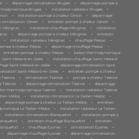
-
-
s
dépannage climatisation Bruges
dépannage pompe à
-
-
ermodynamique Bruges
installation radiateur Bruges
-
-
Cenon
installation pompe à chaleur Cenon
dépannage
-
-
n climatisation Cenon
entretien pompe à chaleur Cenon
-
-
r Mérignac
installation chauffage Mérignac
installation
-
-
gnac
dépannage pompe à chaleur Mérignac
entretien
-
-
-
installation radiateur Mérignac
chauffage Pessac
-
-
 pompe à chaleur Pessac
dépannage chauffage Pessac
-
entretien pompe à chaleur Pessac
ballon thermodynamique
-
 Saint-Médard-en-Jalles
installation chauffage Saint-Médard-
-
fage Saint-Médard-en-Jalles
dépannage climatisation Saint-
-
matisation Saint-Médard-en-Jalles
entretien pompe à chaleur
-
-
 Talence
climatisation Talence
pompe à chaleur Talence
-
-
e Talence
dépannage climatisation Talence
dépannage
-
llon thermodynamique Talence
installation radiateur Talence
-
-
aillan-Médoc
installation climatisation Le Taillan-Médoc
-
-
dépannage pompe à chaleur Le Taillan-Médoc
entretien
-
dynamique Le Taillan-Médoc
installation radiateur Le Taillan-
-
-
installation climatisation Blanquefort
installation pompe à
-
-
anquefort
entretien chauffage Blanquefort
entretien
-
-
-
Blanquefort
chauffage Eysines
climatisation Eysines
-
-
dépannage chauffage Eysines
dépannage climatisation