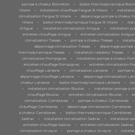
-
pompe à chaleur Bonnetan
ballon thermodynamique Bonn
-
-
Hilaire
installation chauffage Fargue St Hilaire
installati
-
climatisation Fargue St Hilaire
dépannage pompe à chaleur Far
-
-
Hilaire
ballon thermodynamique Fargue St Hilaire
inst
-
-
Artigue
installation climatisation Artigue
installation p
-
entretien chauffage Artigue
entretien climatisation Artigue
-
-
climatisation Tresses
pompe à chaleur Tresses
install
-
dépannage climatisation Tresses
dépannage pompe à 
-
-
thermodynamique Tresses
installation radiateur Tresses
-
climatisation Pompignac
installation pompe à chaleur Po
-
entretien chauffage Pompignac
entretien climatisation 
-
-
chauffage Latresne
climatisation Latresne
pompe à c
-
dépannage chauffage Latresne
dépannage climatisation Lat
-
-
chaleur Latresne
ballon thermodynamique Latresne
ins
-
-
installation climatisation Bouliac
installation pompe à ch
-
-
chauffage Bouliac
entretien climatisation Bouliac
e
-
-
climatisation Camblanes
pompe à chaleur Camblanes
-
chauffage Camblanes
dépannage climatisation Camblanes
-
à chaleur Camblanes
ballon thermodynamique Camblanes
-
-
Sadirac
installation climatisation Sadirac
installation p
-
entretien chauffage Sadirac
entretien climatisation Sadirac
-
-
climatisation Arveyre
pompe à chaleur Arveyre
installa