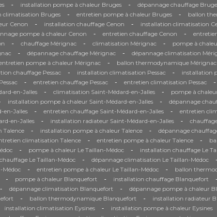
-
-
es
installation pompe à chaleur Bruges
dépannage chauffage Bruge
-
-
n climatisation Bruges
entretien pompe à chaleur Bruges
ballon th
-
-
eur Cenon
installation chauffage Cenon
installation climatisation 
-
-
nnage pompe à chaleur Cenon
entretien chauffage Cenon
entretie
-
-
-
on
chauffage Mérignac
climatisation Mérignac
pompe à chaleu
-
-
gnac
dépannage chauffage Mérignac
dépannage climatisation Méri
-
entretien pompe à chaleur Mérignac
ballon thermodynamique Mérignac
-
-
ation chauffage Pessac
installation climatisation Pessac
installation
-
-
-
Pessac
entretien chauffage Pessac
entretien climatisation Pessac
-
-
ard-en-Jalles
climatisation Saint-Médard-en-Jalles
pompe à chaleur
-
-
installation pompe à chaleur Saint-Médard-en-Jalles
dépannage chauf
-
-
-en-Jalles
entretien chauffage Saint-Médard-en-Jalles
entretien cli
-
-
rd-en-Jalles
installation radiateur Saint-Médard-en-Jalles
chauffage
-
-
on Talence
installation pompe à chaleur Talence
dépannage chauffag
-
-
ntretien climatisation Talence
entretien pompe à chaleur Talence
ba
-
-
Médoc
pompe à chaleur Le Taillan-Médoc
installation chauffage Le T
-
hauffage Le Taillan-Médoc
dépannage climatisation Le Taillan-Médoc
-
-
an-Médoc
entretien pompe à chaleur Le Taillan-Médoc
ballon thermo
-
-
pompe à chaleur Blanquefort
installation chauffage Blanquefort
-
-
dépannage climatisation Blanquefort
dépannage pompe à chaleur Bl
-
-
efort
ballon thermodynamique Blanquefort
installation radiateur 
-
installation climatisation Eysines
installation pompe à chaleur Eysines