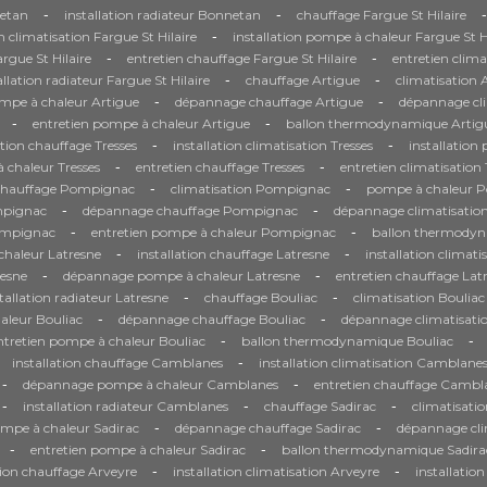
-
-
-
etan
installation radiateur Bonnetan
chauffage Fargue St Hilaire
-
on climatisation Fargue St Hilaire
installation pompe à chaleur Fargue St H
-
-
gue St Hilaire
entretien chauffage Fargue St Hilaire
entretien clima
-
-
allation radiateur Fargue St Hilaire
chauffage Artigue
climatisation 
-
-
ompe à chaleur Artigue
dépannage chauffage Artigue
dépannage cli
-
-
entretien pompe à chaleur Artigue
ballon thermodynamique Artig
-
-
ation chauffage Tresses
installation climatisation Tresses
installation
-
-
chaleur Tresses
entretien chauffage Tresses
entretien climatisation 
-
-
chauffage Pompignac
climatisation Pompignac
pompe à chaleur 
-
-
mpignac
dépannage chauffage Pompignac
dépannage climatisati
-
-
Pompignac
entretien pompe à chaleur Pompignac
ballon thermody
-
-
haleur Latresne
installation chauffage Latresne
installation climati
-
-
resne
dépannage pompe à chaleur Latresne
entretien chauffage Lat
-
-
tallation radiateur Latresne
chauffage Bouliac
climatisation Bouliac
-
-
aleur Bouliac
dépannage chauffage Bouliac
dépannage climatisati
-
-
ntretien pompe à chaleur Bouliac
ballon thermodynamique Bouliac
-
installation chauffage Camblanes
installation climatisation Camblane
-
-
dépannage pompe à chaleur Camblanes
entretien chauffage Cambl
-
-
-
installation radiateur Camblanes
chauffage Sadirac
climatisatio
-
-
ompe à chaleur Sadirac
dépannage chauffage Sadirac
dépannage cli
-
-
entretien pompe à chaleur Sadirac
ballon thermodynamique Sadira
-
-
tion chauffage Arveyre
installation climatisation Arveyre
installatio