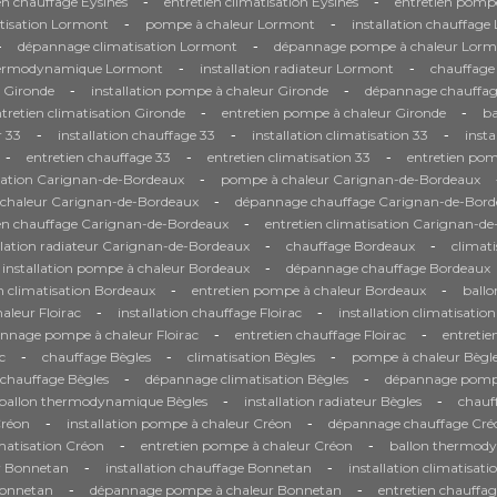
-
-
en chauffage Eysines
entretien climatisation Eysines
entretien pompe
-
-
tisation Lormont
pompe à chaleur Lormont
installation chauffag
-
-
dépannage climatisation Lormont
dépannage pompe à chaleur Lorm
-
-
hermodynamique Lormont
installation radiateur Lormont
chauffage
-
-
n Gironde
installation pompe à chaleur Gironde
dépannage chauffag
-
-
tretien climatisation Gironde
entretien pompe à chaleur Gironde
b
-
-
-
 33
installation chauffage 33
installation climatisation 33
inst
-
-
-
entretien chauffage 33
entretien climatisation 33
entretien pom
-
sation Carignan-de-Bordeaux
pompe à chaleur Carignan-de-Bordeaux
-
à chaleur Carignan-de-Bordeaux
dépannage chauffage Carignan-de-Bord
-
ien chauffage Carignan-de-Bordeaux
entretien climatisation Carignan-d
-
-
llation radiateur Carignan-de-Bordeaux
chauffage Bordeaux
climat
-
installation pompe à chaleur Bordeaux
dépannage chauffage Bordeaux
-
-
n climatisation Bordeaux
entretien pompe à chaleur Bordeaux
ball
-
-
leur Floirac
installation chauffage Floirac
installation climatisation
-
-
nnage pompe à chaleur Floirac
entretien chauffage Floirac
entretie
-
-
-
c
chauffage Bègles
climatisation Bègles
pompe à chaleur Bègl
-
-
chauffage Bègles
dépannage climatisation Bègles
dépannage pompe
-
-
ballon thermodynamique Bègles
installation radiateur Bègles
chauf
-
-
Créon
installation pompe à chaleur Créon
dépannage chauffage Cré
-
-
imatisation Créon
entretien pompe à chaleur Créon
ballon thermod
-
-
r Bonnetan
installation chauffage Bonnetan
installation climatisat
-
-
Bonnetan
dépannage pompe à chaleur Bonnetan
entretien chauffa