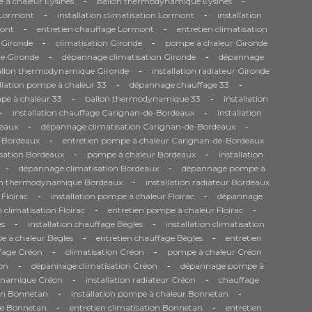
-
-
 à chaleur Eysines
ballon thermodynamique Eysines
-
-
e Lormont
installation climatisation Lormont
installation
-
-
ont
entretien chauffage Lormont
entretien climatisation
-
-
 Gironde
climatisation Gironde
pompe à chaleur Gironde
-
-
e Gironde
dépannage climatisation Gironde
dépannage
-
allon thermodynamique Gironde
installation radiateur Gironde
-
-
allation pompe à chaleur 33
dépannage chauffage 33
-
-
pe à chaleur 33
ballon thermodynamique 33
installation
-
-
installation chauffage Carignan-de-Bordeaux
installation
-
-
eaux
dépannage climatisation Carignan-de-Bordeaux
-
e-Bordeaux
entretien pompe à chaleur Carignan-de-Bordeaux
-
-
isation Bordeaux
pompe à chaleur Bordeaux
installation
-
-
dépannage climatisation Bordeaux
dépannage pompe à
-
on thermodynamique Bordeaux
installation radiateur Bordeaux
-
-
 Floirac
installation pompe à chaleur Floirac
dépannage
-
-
n climatisation Floirac
entretien pompe à chaleur Floirac
-
-
es
installation chauffage Bègles
installation climatisation
-
-
 à chaleur Bègles
entretien chauffage Bègles
entretien
-
-
fage Créon
climatisation Créon
pompe à chaleur Créon
-
-
on
dépannage climatisation Créon
dépannage pompe à
-
-
ynamique Créon
installation radiateur Créon
chauffage
-
-
ion Bonnetan
installation pompe à chaleur Bonnetan
-
-
ge Bonnetan
entretien climatisation Bonnetan
entretien