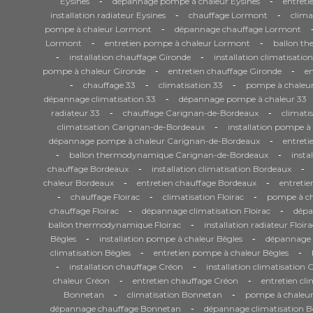
-
-
Eysines
dépannage pompe à chaleur Eysines
entreti
-
-
installation radiateur Eysines
chauffage Lormont
clima
-
pompe à chaleur Lormont
dépannage chauffage Lormont
-
-
Lormont
entretien pompe à chaleur Lormont
ballon t
-
-
installation chauffage Gironde
installation climatisatio
-
-
pompe à chaleur Gironde
entretien chauffage Gironde
en
-
-
-
chauffage 33
climatisation 33
pompe à chaleur
-
dépannage climatisation 33
dépannage pompe à chaleur 33
-
-
radiateur 33
chauffage Carignan-de-Bordeaux
climati
-
climatisation Carignan-de-Bordeaux
installation pompe 
-
dépannage pompe à chaleur Carignan-de-Bordeaux
entret
-
-
ballon thermodynamique Carignan-de-Bordeaux
insta
-
-
chauffage Bordeaux
installation climatisation Bordeaux
-
-
chaleur Bordeaux
entretien chauffage Bordeaux
entretie
-
-
-
chauffage Floirac
climatisation Floirac
pompe à cha
-
-
chauffage Floirac
dépannage climatisation Floirac
dépa
-
ballon thermodynamique Floirac
installation radiateur Floira
-
-
Bègles
installation pompe à chaleur Bègles
dépannage 
-
-
climatisation Bègles
entretien pompe à chaleur Bègles
-
-
installation chauffage Créon
installation climatisation 
-
-
chaleur Créon
entretien chauffage Créon
entretien cl
-
-
Bonnetan
climatisation Bonnetan
pompe à chaleu
-
dépannage chauffage Bonnetan
dépannage climatisation 