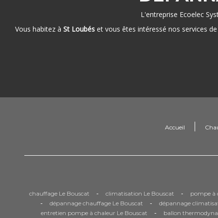
L'entreprise Ecoelec Sys
Vous habitez à
St Loubés
et vous êtes intéressé nos services d
Accueil
Cha
-
-
chauffage Le Bouscat
climatisation Le Bouscat
pompe à c
-
-
dépannage chauffage Le Bouscat
dépannage climatisa
-
entretien pompe à chaleur Le Bouscat
ballon thermodyna