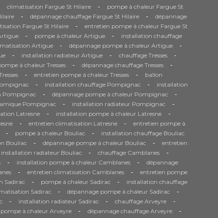
-
climatisation Fargue St Hilaire
pompe à chaleur Fargue St
-
-
ilaire
dépannage chauffage Fargue St Hilaire
dépannage
-
tisation Fargue St Hilaire
entretien pompe à chaleur Fargue St
-
-
Artigue
pompe à chaleur Artigue
installation chauffage
-
-
matisation Artigue
dépannage pompe à chaleur Artigue
-
-
-
ue
installation radiateur Artigue
chauffage Tresses
-
-
 pompe à chaleur Tresses
dépannage chauffage Tresses
-
-
Tresses
entretien pompe à chaleur Tresses
ballon
-
-
Pompignac
installation chauffage Pompignac
installation
-
-
on Pompignac
dépannage pompe à chaleur Pompignac
-
-
namique Pompignac
installation radiateur Pompignac
-
-
sation Latresne
installation pompe à chaleur Latresne
-
-
resne
entretien climatisation Latresne
entretien pompe à
-
-
pompe à chaleur Bouliac
installation chauffage Bouliac
-
-
on Bouliac
dépannage pompe à chaleur Bouliac
entretien
-
-
installation radiateur Bouliac
chauffage Camblanes
-
-
s
installation pompe à chaleur Camblanes
dépannage
-
-
anes
entretien climatisation Camblanes
entretien pompe
-
-
n Sadirac
pompe à chaleur Sadirac
installation chauffage
-
-
matisation Sadirac
dépannage pompe à chaleur Sadirac
-
-
-
c
installation radiateur Sadirac
chauffage Arveyre
-
-
n pompe à chaleur Arveyre
dépannage chauffage Arveyre