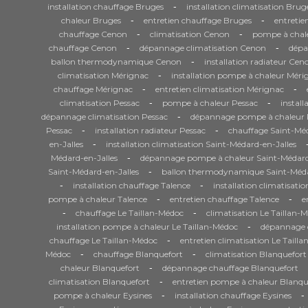
-
installation chauffage Bruges
installation climatisation Brug
-
-
chaleur Bruges
entretien chauffage Bruges
entretie
-
-
chauffage Cenon
climatisation Cenon
pompe à chal
-
-
chauffage Cenon
dépannage climatisation Cenon
dépa
-
ballon thermodynamique Cenon
installation radiateur Cen
-
climatisation Mérignac
installation pompe à chaleur Méri
-
-
chauffage Mérignac
entretien climatisation Mérignac
-
-
climatisation Pessac
pompe à chaleur Pessac
install
-
dépannage climatisation Pessac
dépannage pompe à chaleur 
-
-
Pessac
installation radiateur Pessac
chauffage Saint-Méd
-
en-Jalles
installation climatisation Saint-Médard-en-Jalles
-
Médard-en-Jalles
dépannage pompe à chaleur Saint-Médard
-
Saint-Médard-en-Jalles
ballon thermodynamique Saint-Méda
-
-
installation chauffage Talence
installation climatisati
-
-
pompe à chaleur Talence
entretien chauffage Talence
e
-
-
chauffage Le Taillan-Médoc
climatisation Le Taillan-
-
installation pompe à chaleur Le Taillan-Médoc
dépannage c
-
chauffage Le Taillan-Médoc
entretien climatisation Le Taill
-
-
Médoc
chauffage Blanquefort
climatisation Blanquefort
-
chaleur Blanquefort
dépannage chauffage Blanquefort
-
climatisation Blanquefort
entretien pompe à chaleur Blanqu
-
-
pompe à chaleur Eysines
installation chauffage Eysines