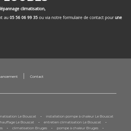
dépannage climatisation,
nt au
05 56 06 99 35
ou via notre formulaire de contact pour
une
nancement
Contact
-
limatisation Le Bouscat
installation pompe à chaleur Le Bouscat
-
-
chauffage Le Bouscat
entretien climatisation Le Bouscat
-
-
-
es
climatisation Bruges
pompe à chaleur Bruges