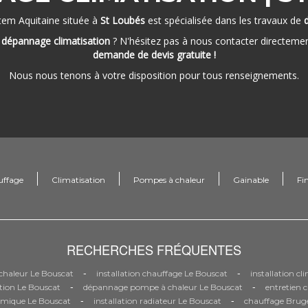
tem Aquitaine située à
St Loubés
est spécialisée dans les travaux de
e
dépannage climatisation
? N'hésitez pas à nous contacter directeme
demande de devis gratuite !
Nous nous tenons à votre disposition pour tous renseignements.
uffage
Climatisation
Pompes à chaleur
Gainable
Fi
RECHERCHES FRÉQUENTES
-
-
haleur Le Bouscat
installation chauffage Le Bouscat
installation c
-
-
tion Le Bouscat
dépannage pompe à chaleur Le Bouscat
entretien 
-
-
mique Le Bouscat
installation radiateur Le Bouscat
chauffage Brug